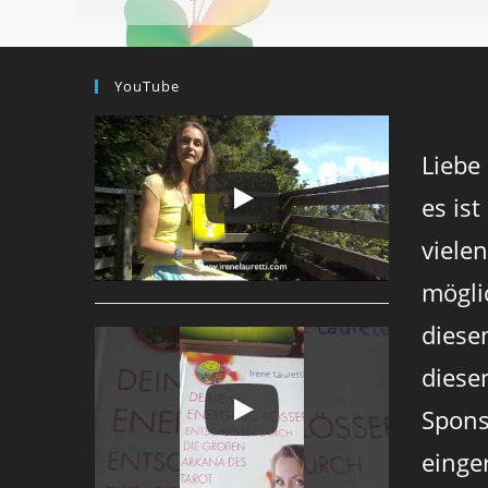
YouTube
Liebe
es ist
viele
mögli
diese
diesen
Spons
einger