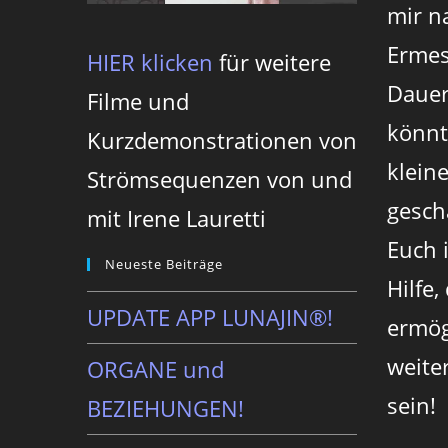
mir n
Ermes
HIER klicken
für weitere
Dauer
Filme und
könnt
Kurzdemonstrationen von
klein
Strömsequenzen von und
gesch
mit Irene Lauretti
Euch 
Neueste Beiträge
Hilfe,
UPDATE APP LUNAJIN®!
ermög
weite
ORGANE und
sein!
BEZIEHUNGEN!