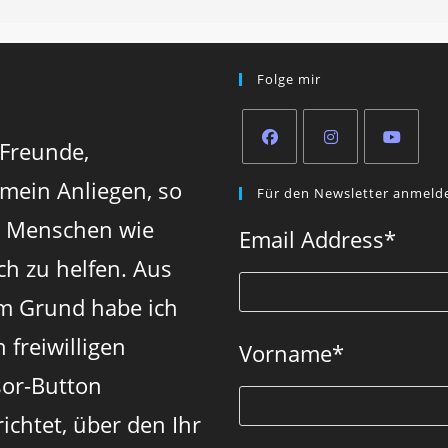
Folge mir
 Freunde,
Opens
Opens
Opens
 mein Anliegen, so
Für den Newsletter anmeld
in
in
in
n Menschen wie
a
a
a
Email Address
*
new
new
new
ch zu helfen. Aus
tab
tab
tab
m Grund habe ich
 freiwilligen
Vorname
*
or-Button
ichtet, über den Ihr