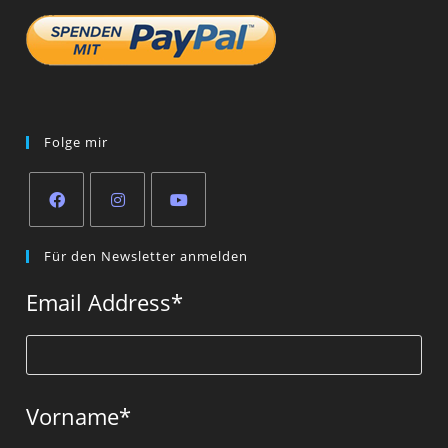
Folge mir
Opens
Opens
Opens
Für den Newsletter anmelden
in
in
in
a
a
a
Email Address
*
new
new
new
tab
tab
tab
Vorname
*