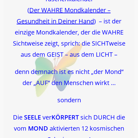
(
Der WAHRE Mondkalender –
Gesundheit in Deiner Hand
) – ist der
einzige Mondkalender, der die WAHRE
Sichtweise zeigt, sprich: die SICHTweise
aus dem GEIST – aus dem LICHT –
denn demnach ist es nicht „der Mond“
der „AUF“ den Menschen wirkt …
sondern
Die
SEELE
ver
KÖRPERT
sich DURCH die
vom
MOND
aktivierten 12 kosmischen