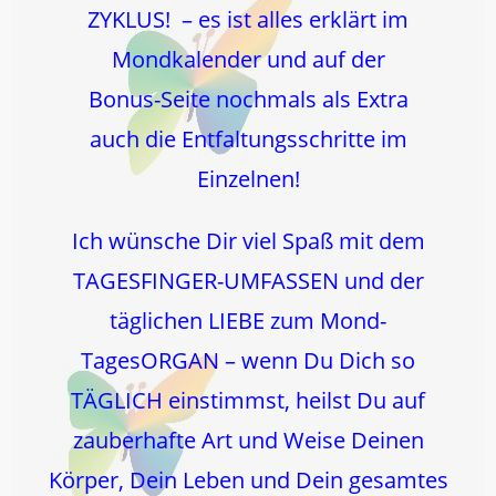
ZYKLUS! – es ist alles erklärt im
Mondkalender und auf der
Bonus-Seite nochmals als Extra
auch die Entfaltungsschritte im
Einzelnen!
Ich wünsche Dir viel Spaß mit dem
TAGESFINGER-UMFASSEN und der
täglichen LIEBE zum Mond-
TagesORGAN – wenn Du Dich so
TÄGLICH einstimmst, heilst Du auf
zauberhafte Art und Weise Deinen
Körper, Dein Leben und Dein gesamtes