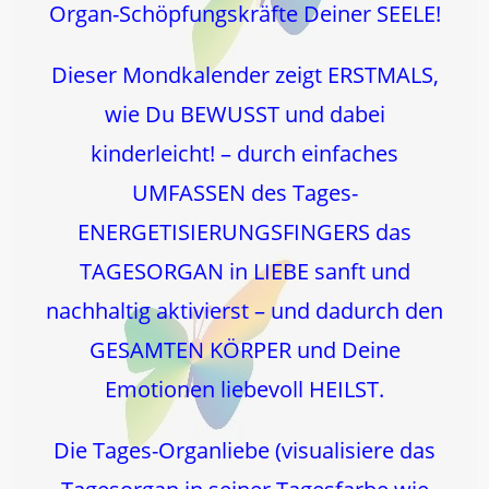
Organ-Schöpfungskräfte Deiner SEELE!
Dieser Mondkalender zeigt ERSTMALS,
wie Du BEWUSST und dabei
kinderleicht! – durch einfaches
UMFASSEN des Tages-
ENERGETISIERUNGSFINGERS das
TAGESORGAN in LIEBE sanft und
nachhaltig aktivierst – und dadurch den
GESAMTEN KÖRPER und Deine
Emotionen liebevoll HEILST.
Die Tages-Organliebe (visualisiere das