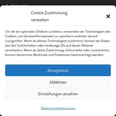
Folge mir
Cookie-Zustimmung
verwalten
Opens
Opens
Opens
Um dir ein optimales Erlebnis zu bieten, verwenden wir Technologien wie
Für den Newsletter anmelden
Cookies, um Geräteinformationen zu speichern und/oder darauf
in
in
in
zuzugreifen. Wenn du diesen Technologien zustimmst, können wir Daten
a
a
a
Email Address
*
wie das Surfverhalten oder eindeutige IDs auf dieser Website
new
new
new
verarbeiten. Wenn du deine Zustimmung nicht erteilst oder zurückziehst,
können bestimmte Merkmale und Funktionen beeinträchtigt werden.
tab
tab
tab
Akzeptieren
Vorname
*
Ablehnen
Einstellungen ansehen
* = required field
Datenschutz
Impressum