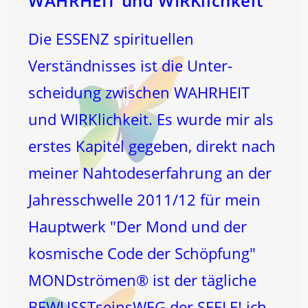
WAHRHEIT und WIRKlichkeit
Die ESSENZ spirituellen
Verständnisses ist die Unter-
scheidung zwischen WAHRHEIT
und WIRKlichkeit. Es wurde mir als
erstes Kapitel gegeben, direkt nach
meiner Nahtodeserfahrung an der
Jahresschwelle 2011/12 für mein
Hauptwerk "Der Mond und der
kosmische Code der Schöpfung"
MONDströmen® ist der tägliche
BEWUSSTseinsWEG der SEELE! ich