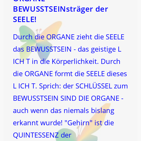
BEWUSSTSEINsträger der
SEELE!
Durch die ORGANE zieht die SEELE
das BEWUSSTSEIN - das geistige L
ICH T in die Körperlichkeit. Durch
die ORGANE formt die SEELE dieses
L ICH T. Sprich: der SCHLÜSSEL zum
BEWUSSTSEIN SIND DIE ORGANE -
auch wenn das niemals bislang
erkannt wurde! "Gehirn" ist die
QUINTESSENZ der