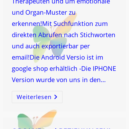
Therapeuten und um emotionale
und Organ-Muster zu
erkennen!Mit Suchfunktion zum
direkten Abrufen nach Stichworten
und auch exportierbar per
email!Die Android Versio ist im
google shop erhältlich -Die IPHONE
Version wurde von uns in den…
Weiterlesen
UPDATE
APP
LUNAJIN®!