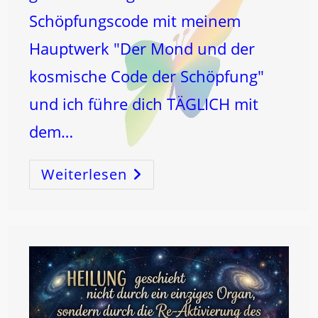
Schöpfungscode mit meinem
Hauptwerk "Der Mond und der
kosmische Code der Schöpfung"
und ich führe dich TÄGLICH mit
dem…
Weiterlesen
12
Oder
13?
Der
SCHLANGENTRÄGER
Ent
Schlüsselt!