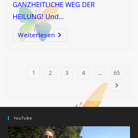
GANZHEITLICHE WEG DER
HEILUNG! Und…
Weiterlesen
Macht
MONDSTRÖMEN®
Sensibel?
1
2
3
4
…
65
Zur nächst
YouTube