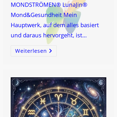
MONDSTRÖMEN® LunaJin®
Mond&Gesundheit Mein
Hauptwerk, auf dem alles basiert
und daraus hervorgeht, ist…
Weiterlesen
ERHÖ(r)E
UND
LEBE!