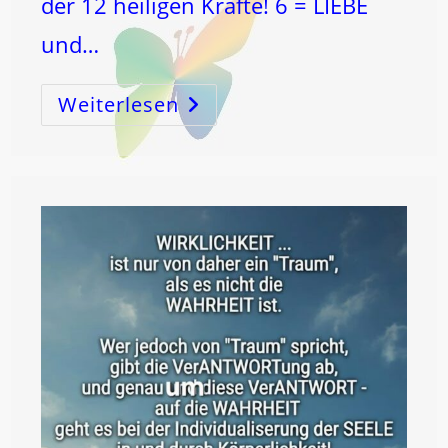
der 12 heiligen Kräfte! 6 = LIEBE
und…
Weiterlesen
KOSMOS
Bedeutet
ORDNUNG
–
…