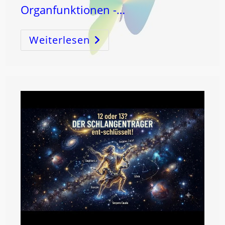
Organfunktionen -…
Weiterlesen
ORGANE
=
BEWUSSTSEINsträger
Der
SEELE!