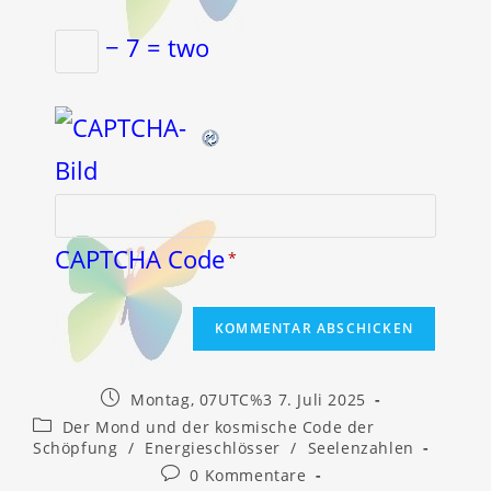
− 7 = two
CAPTCHA Code
*
Beitrag
Montag, 07UTC%3 7. Juli 2025
veröffentlicht:
Beitrags-
Der Mond und der kosmische Code der
Kategorie:
Schöpfung
/
Energieschlösser
/
Seelenzahlen
Beitrags-
0 Kommentare