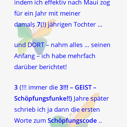
indem ich effektiv nach Maui zog
für ein Jahr mit meiner
damals
7
(!) jährigen Tochter …
und DORT – nahm alles … seinen
Anfang – ich habe mehrfach
darüber berichtet!
3
(!!! immer die
3!!! – GEIST –
Schöpfungsfunke!!)
Jahre später
schrieb ich ja dann die ersten
Worte zum
Schöpfungscode
..