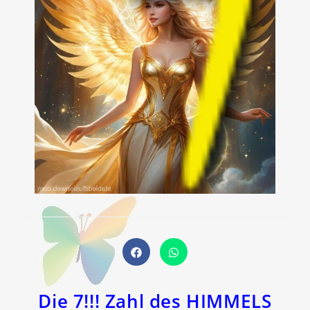
Öffnet
Öffnet
in
in
einem
einem
neuen
neuen
Fenster
Fenster
Die 7!!! Zahl des HIMMELS