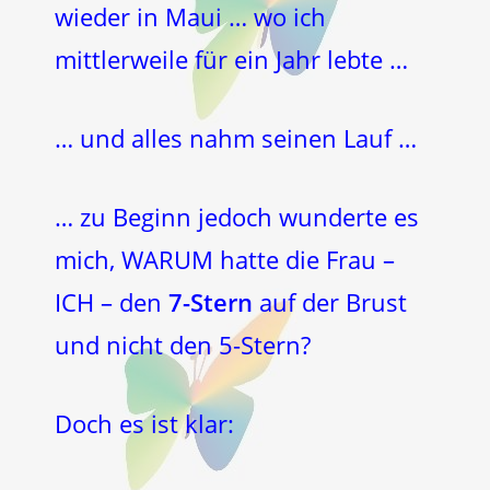
wieder in Maui … wo ich
mittlerweile für ein Jahr lebte …
… und alles nahm seinen Lauf …
… zu Beginn jedoch wunderte es
mich, WARUM hatte die Frau –
ICH – den
7-Stern
auf der Brust
und nicht den 5-Stern?
Doch es ist klar: