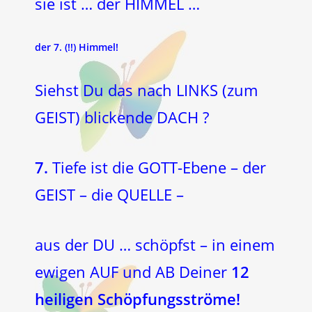
sie ist … der HIMMEL …
der 7. (!!) Himmel!
Siehst Du das nach LINKS (zum
GEIST) blickende DACH ?
7.
Tiefe ist die GOTT-Ebene – der
GEIST – die QUELLE –
aus der DU … schöpfst – in einem
ewigen AUF und AB Deiner
12
heiligen Schöpfungsströme!