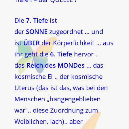
Die
7. Tiefe
ist
der
SONNE
zugeordnet … und
ist
ÜBER
der Körperlichkeit … aus
ihr geht die
6. Tiefe
hervor ..
das
Reich des MONDes
… das
kosmische Ei .. der kosmische
Uterus (das ist das, was bei den
Menschen „hängengeblieben
war“.. diese Zuordnung zum
Weiblichen, lach).. aber