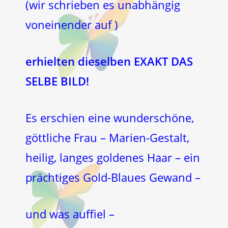
(wir schrieben es unabhängig
voneinender auf )
erhielten dieselben EXAKT DAS
SELBE BILD!
Es erschien eine wunderschöne,
göttliche Frau – Marien-Gestalt,
heilig, langes goldenes Haar – ein
prächtiges Gold-Blaues Gewand –
und was auffiel –