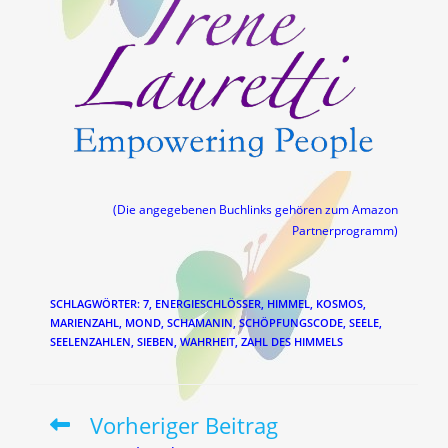
(Die angegebenen Buchlinks gehören zum Amazon
Partnerprogramm)
SCHLAGWÖRTER
:
7
,
ENERGIESCHLÖSSER
,
HIMMEL
,
KOSMOS
,
MARIENZAHL
,
MOND
,
SCHAMANIN
,
SCHÖPFUNGSCODE
,
SEELE
,
SEELENZAHLEN
,
SIEBEN
,
WAHRHEIT
,
ZAHL DES HIMMELS
Vorheriger Beitrag
Weitere
Artikel