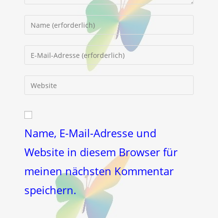
Gib
deinen
Namen
Gib
oder
deine
Benutzernamen
E-
Gib
zum
Mail-
deine
Kommentieren
Adresse
Website-
ein
zum
URL
Kommentieren
ein
Name, E-Mail-Adresse und
ein
(optional)
Website in diesem Browser für
meinen nächsten Kommentar
speichern.