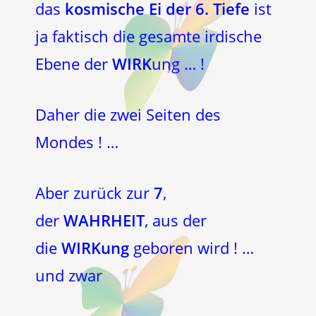
das
kosmische Ei der 6. Tiefe
ist
ja faktisch die gesamte irdische
Ebene der
WIRK
ung … !
Daher die zwei Seiten des
Mondes ! …
Aber zurück zur
7
,
der
WAHRHEIT
, aus der
die
WIRKung
geboren wird ! …
und zwar