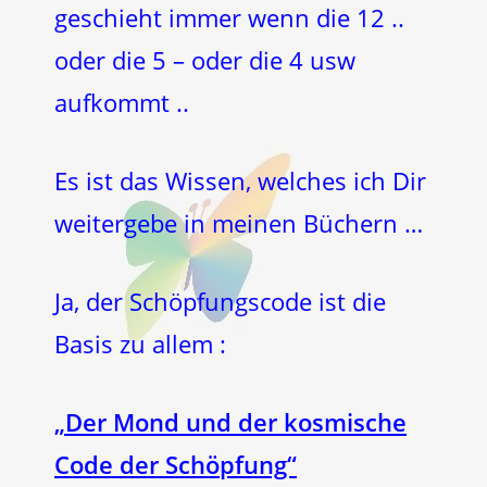
geschieht immer wenn die 12 ..
oder die 5 – oder die 4 usw
aufkommt ..
Es ist das Wissen, welches ich Dir
weitergebe in meinen Büchern …
Ja, der Schöpfungscode ist die
Basis zu allem :
„Der Mond und der kosmische
Code der Schöpfung“