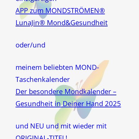
APP zum MONDSTRÖMEN®
LunaJin® Mond&Gesundheit
oder/und
meinem beliebten MOND-
Taschenkalender
Der besondere Mondkalender –
Gesundheit in Deiner Hand 2025
und NEU und mit wieder mit
ORIGINAL-TITEL!