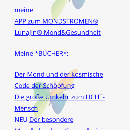
meine
APP zum MONDSTRÖMEN®
LunaJin® Mond&Gesundheit
Meine *BÜCHER*:
Der Mond und der kosmische
Code der Schöpfung
Die große Umkehr zum LICHT-
Mensch
NEU
Der besondere