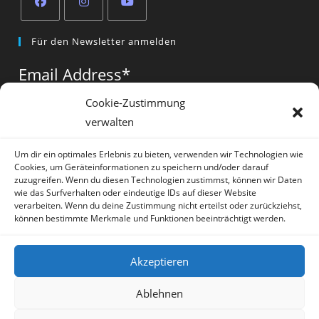
Opens
Opens
Opens
Für den Newsletter anmelden
in
in
in
a
a
a
Email Address
*
new
new
new
tab
tab
tab
Cookie-Zustimmung
verwalten
Vorname
*
Um dir ein optimales Erlebnis zu bieten, verwenden wir Technologien wie
Cookies, um Geräteinformationen zu speichern und/oder darauf
zuzugreifen. Wenn du diesen Technologien zustimmst, können wir Daten
wie das Surfverhalten oder eindeutige IDs auf dieser Website
verarbeiten. Wenn du deine Zustimmung nicht erteilst oder zurückziehst,
können bestimmte Merkmale und Funktionen beeinträchtigt werden.
* = required field
Akzeptieren
Ablehnen