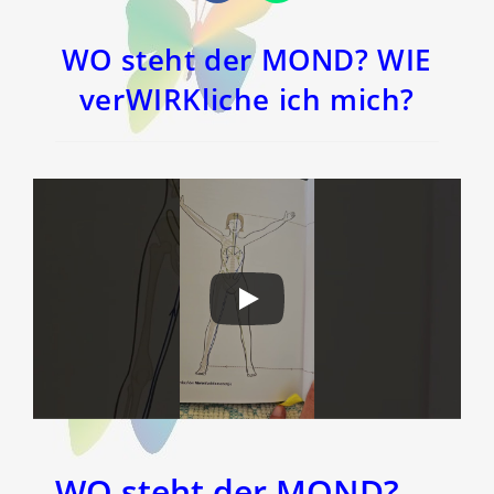
in
in
einem
einem
neuen
neuen
Fenster
Fenster
WO steht der MOND? WIE
verWIRKliche ich mich?
WO steht der MOND?