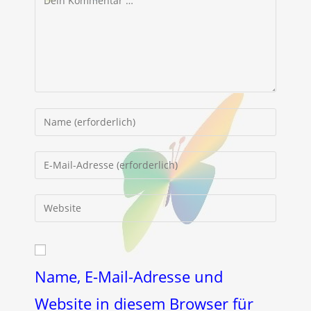
Gib
deinen
Namen
Gib
oder
deine
Benutzernamen
E-
Gib
zum
Mail-
deine
Kommentieren
Adresse
Website-
ein
zum
URL
Kommentieren
ein
Name, E-Mail-Adresse und
ein
(optional)
Website in diesem Browser für