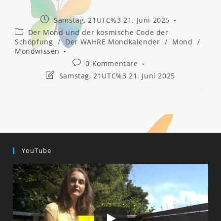
Beitrag
Samstag, 21UTC%3 21. Juni 2025
veröffentlicht:
Beitrags-
Der Mond und der kosmische Code der
Kategorie:
Schöpfung
/
Der WAHRE Mondkalender
/
Mond
/
Mondwissen
Beitrags-
0 Kommentare
Kommentare:
Beitrag
Samstag, 21UTC%3 21. Juni 2025
zuletzt
geändert
am:
YouTube