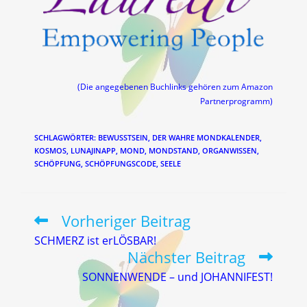
(Die angegebenen Buchlinks gehören zum Amazon
Partnerprogramm)
SCHLAGWÖRTER
:
BEWUSSTSEIN
,
DER WAHRE MONDKALENDER
,
KOSMOS
,
LUNAJINAPP
,
MOND
,
MONDSTAND
,
ORGANWISSEN
,
SCHÖPFUNG
,
SCHÖPFUNGSCODE
,
SEELE
Vorheriger Beitrag
Weitere
Artikel
SCHMERZ ist erLÖSBAR!
ansehen
Nächster Beitrag
SONNENWENDE – und JOHANNIFEST!