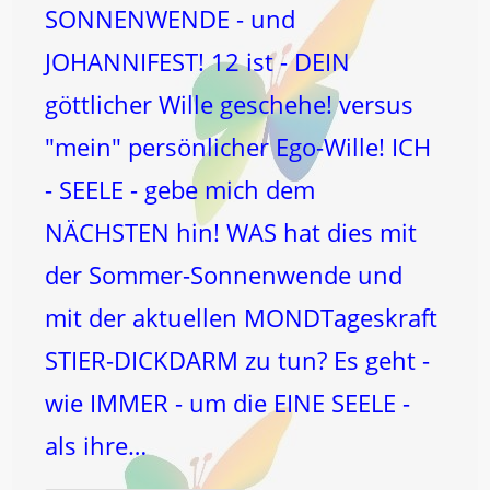
SONNENWENDE - und
JOHANNIFEST! 12 ist - DEIN
göttlicher Wille geschehe! versus
"mein" persönlicher Ego-Wille! ICH
- SEELE - gebe mich dem
NÄCHSTEN hin! WAS hat dies mit
der Sommer-Sonnenwende und
mit der aktuellen MONDTageskraft
STIER-DICKDARM zu tun? Es geht -
wie IMMER - um die EINE SEELE -
als ihre…