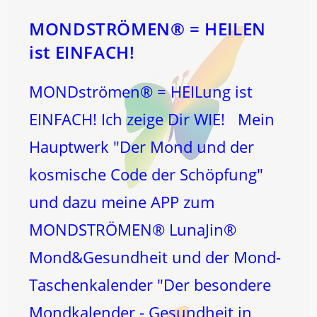
Gelebt?
MONDSTRÖMEN® = HEILEN
ist EINFACH!
MONDströmen® = HEILung ist
EINFACH! Ich zeige Dir WIE! Mein
Hauptwerk "Der Mond und der
kosmische Code der Schöpfung"
und dazu meine APP zum
MONDSTRÖMEN® LunaJin®
Mond&Gesundheit und der Mond-
Taschenkalender "Der besondere
Mondkalender - Gesundheit in