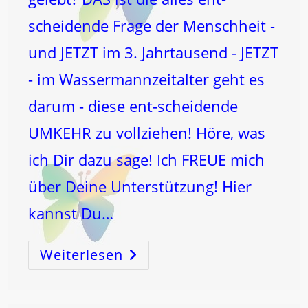
scheidende Frage der Menschheit -
und JETZT im 3. Jahrtausend - JETZT
- im Wassermannzeitalter geht es
darum - diese ent-scheidende
UMKEHR zu vollziehen! Höre, was
ich Dir dazu sage! Ich FREUE mich
über Deine Unterstützung! Hier
kannst Du…
Weiterlesen
LEBST
DU?
…
Oder
„wirst“
Du