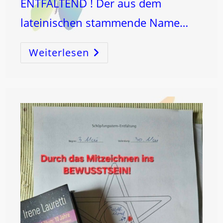
ENTFALTEND ! Der aus dem
lateinischen stammende Name…
Weiterlesen
Pfingsten
–
Pentecost
…
Der
Kosmische
Code
Der
Schöpfung!