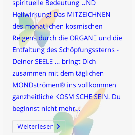
spirituelle Bedeutung UND
Heilwirkung! Das MITZEICHNEN
des monatlichen kosmischen
Reigens durch die ORGANE und die
Entfaltung des Schöpfungssterns -
Deiner SEELE ... bringt Dich
zusammen mit dem täglichen
MONDströmen® ins vollkommen
ganzheitliche KOSMISCHE SEIN. Du
beginnst nicht mehr…
Weiterlesen
WER
Zeichnet
Monatlich