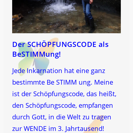
Der SCHÖPFUNGSCODE als
BeSTIMMung!
Jede Inkarnation hat eine ganz
bestimmte Be STIMM ung. Meine
ist der Schöpfungscode, das heißt,
den Schöpfungscode, empfangen
durch Gott, in die Welt zu tragen
zur WENDE im 3. Jahrtausend!