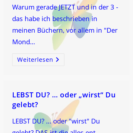
Warum gerade JETZT und in der 3 -
das habe ich beschrieben in
meinen Büchern, vor allem in "Der
Mond…
Weiterlesen
Der
SCHÖPFUNGSCODE
Als
BeSTIMMung!
LEBST DU? … oder „wirst“ Du
gelebt?
LEBST DU? ... oder "wirst" Du
gelebt? DAS ist die alles ent-