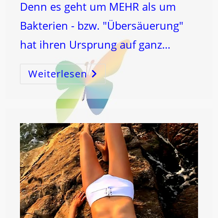
Denn es geht um MEHR als um
Bakterien - bzw. "Übersäuerung"
hat ihren Ursprung auf ganz…
Weiterlesen
Der
DICKDARM
–
SCHLÜSSEL
Zum
KOSMOS
Und
Zur
GESUNDHEIT!