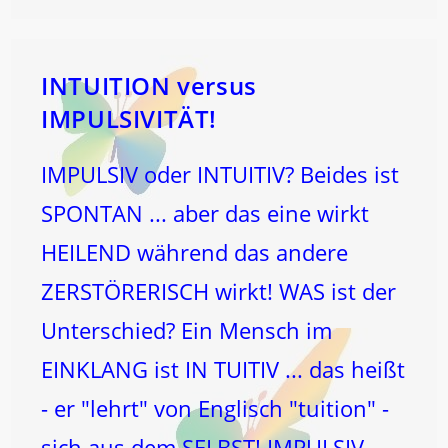
?
ALTERN
?
ERGRAUEN
DER
HAARE
INTUITION versus
?
NACHLASSEN
IMPULSIVITÄT!
DER
LEBENSKRAFT
?
IMPULSIV oder INTUITIV? Beides ist
SPONTAN ... aber das eine wirkt
HEILEND während das andere
ZERSTÖRERISCH wirkt! WAS ist der
Unterschied? Ein Mensch im
EINKLANG ist IN TUITIV ... das heißt
- er "lehrt" von Englisch "tuition" -
sich aus dem SELBST! IMPULSIV