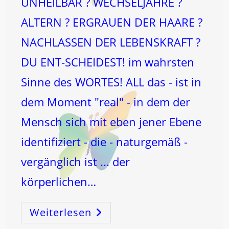
UNHEILBAR ? WECHSELJAHRE ?
ALTERN ? ERGRAUEN DER HAARE ?
NACHLASSEN DER LEBENSKRAFT ?
DU ENT-SCHEIDEST! im wahrsten
Sinne des WORTES! ALL das - ist in
dem Moment "real" - in dem der
Mensch sich mit eben jener Ebene
identifiziert - die - naturgemäß -
vergänglich ist ... der
körperlichen…
Weiterlesen
UNHEILBAR
?
WECHSELJAHRE