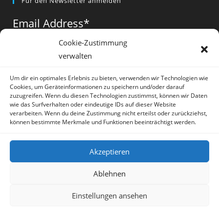
Für den Newsletter anmelden
in
in
in
a
a
a
Email Address
*
new
new
new
tab
tab
tab
Cookie-Zustimmung
verwalten
Vorname
*
Um dir ein optimales Erlebnis zu bieten, verwenden wir Technologien wie
Cookies, um Geräteinformationen zu speichern und/oder darauf
zuzugreifen. Wenn du diesen Technologien zustimmst, können wir Daten
wie das Surfverhalten oder eindeutige IDs auf dieser Website
verarbeiten. Wenn du deine Zustimmung nicht erteilst oder zurückziehst,
können bestimmte Merkmale und Funktionen beeinträchtigt werden.
* = required field
Akzeptieren
Ablehnen
Einstellungen ansehen
Artikel
Datenschutz
Impressum
Sprache:
Deutsch