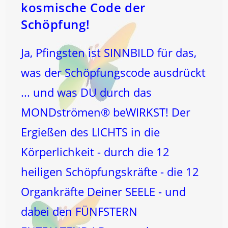
kosmische Code der
Schöpfung!
Ja, Pfingsten ist SINNBILD für das,
was der Schöpfungscode ausdrückt
... und was DU durch das
MONDströmen® beWIRKST! Der
Ergießen des LICHTS in die
Körperlichkeit - durch die 12
heiligen Schöpfungskräfte - die 12
Organkräfte Deiner SEELE - und
dabei den FÜNFSTERN