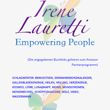
(Die angegebenen Buchlinks gehören zum Amazon
Partnerprogramm)
SCHLAGWÖRTER
:
BEWUSSTSEIN
,
DERWAHREMONDKALENDER
,
GALLENBLASENENERGIE
,
HEILEN
,
HEILUNG
,
HERZENERGIE
,
KOSMOS
,
LÖWE
,
LUNAJINAPP
,
MOND
,
MONDSTRÖMEN
,
MONDWECHSEL
,
SCHÖPFUNGSCODE
,
SEELE
,
VIDEO
,
WASSERMANN