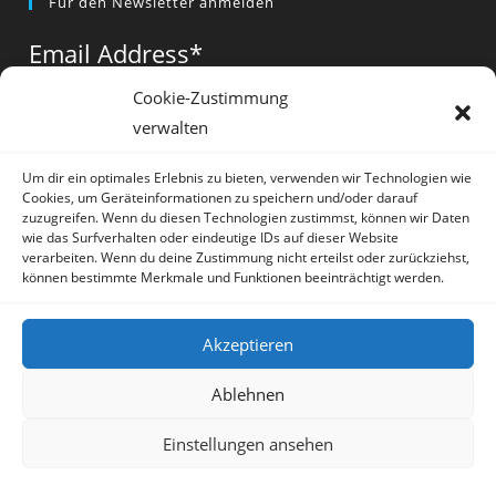
Für den Newsletter anmelden
in
in
in
a
a
a
Email Address
*
new
new
new
tab
tab
tab
Cookie-Zustimmung
verwalten
Vorname
*
Um dir ein optimales Erlebnis zu bieten, verwenden wir Technologien wie
Cookies, um Geräteinformationen zu speichern und/oder darauf
zuzugreifen. Wenn du diesen Technologien zustimmst, können wir Daten
wie das Surfverhalten oder eindeutige IDs auf dieser Website
verarbeiten. Wenn du deine Zustimmung nicht erteilst oder zurückziehst,
können bestimmte Merkmale und Funktionen beeinträchtigt werden.
* = required field
Akzeptieren
Ablehnen
Einstellungen ansehen
Artikel
Datenschutz
Impressum
Sprache:
Deutsch