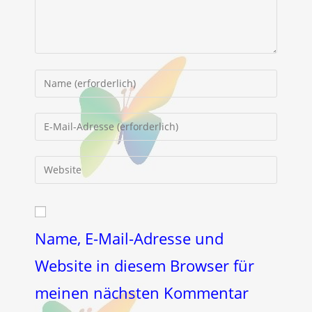
Gib
deinen
Namen
Gib
oder
deine
Benutzernamen
E-
Gib
zum
Mail-
deine
Kommentieren
Adresse
Website-
ein
zum
URL
Kommentieren
ein
Name, E-Mail-Adresse und
ein
(optional)
Website in diesem Browser für
meinen nächsten Kommentar