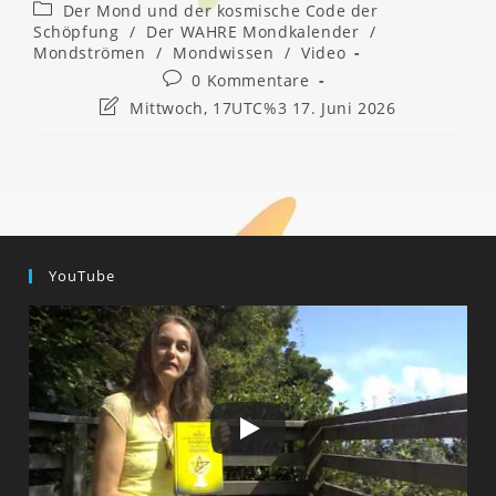
veröffentlicht:
Beitrags-
Der Mond und der kosmische Code der
Kategorie:
Schöpfung
/
Der WAHRE Mondkalender
/
Mondströmen
/
Mondwissen
/
Video
Beitrags-
0 Kommentare
Kommentare:
Beitrag
Mittwoch, 17UTC%3 17. Juni 2026
zuletzt
geändert
am:
YouTube