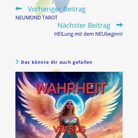
Vorheriger Beitrag
Weitere
Artikel
NEUMOND TAROT
ansehen
Nächster Beitrag
HEILung mit dem NEUbeginn!
Das könnte dir auch gefallen