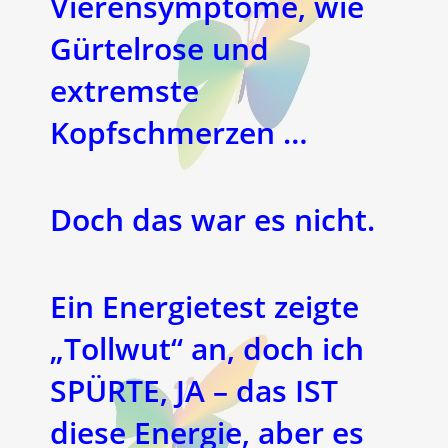
Vierensymptome, wie
Gürtelrose und
extremste
Kopfschmerzen …
Doch das war es nicht.
Ein Energietest zeigte
„Tollwut“ an, doch ich
SPÜRTE, JA – das IST
diese Energie, aber es