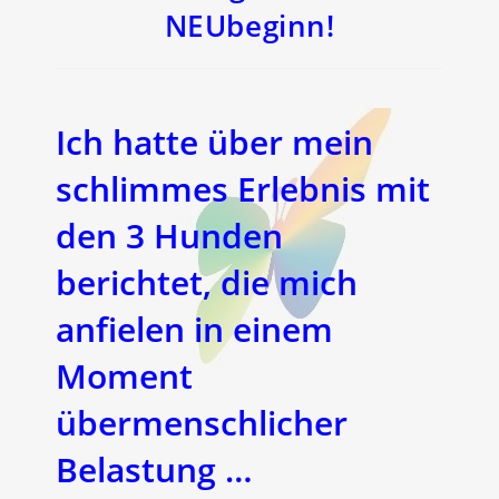
NEUbeginn!
Ich hatte über mein
schlimmes Erlebnis mit
den 3 Hunden
berichtet, die mich
anfielen in einem
Moment
übermenschlicher
Belastung …