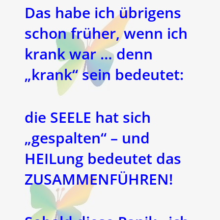
Das habe ich übrigens
schon früher, wenn ich
krank war … denn
„krank“ sein bedeutet:
die SEELE hat sich
„gespalten“ – und
HEILung bedeutet das
ZUSAMMENFÜHREN!