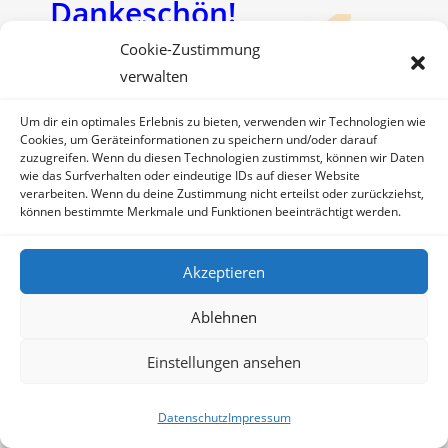
Dankeschön!
Cookie-Zustimmung
verwalten
Wenn du das Jahres-
Um dir ein optimales Erlebnis zu bieten, verwenden wir Technologien wie
Abo schon gemacht
Cookies, um Geräteinformationen zu speichern und/oder darauf
zuzugreifen. Wenn du diesen Technologien zustimmst, können wir Daten
hast, schreibe direkt an
wie das Surfverhalten oder eindeutige IDs auf dieser Website
verarbeiten. Wenn du deine Zustimmung nicht erteilst oder zurückziehst,
können bestimmte Merkmale und Funktionen beeinträchtigt werden.
den Techniker Marko
unter email:
Akzeptieren
marko@lunajin.de
Ablehnen
Einstellungen ansehen
Du findest die App im
Datenschutz
Impressum
google playstore unter