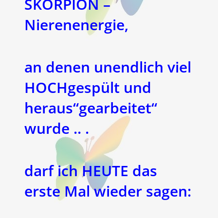
SKORPION –
Nierenenergie,
an denen unendlich viel
HOCHgespült und
heraus“gearbeitet“
wurde .. .
darf ich HEUTE das
erste Mal wieder sagen: