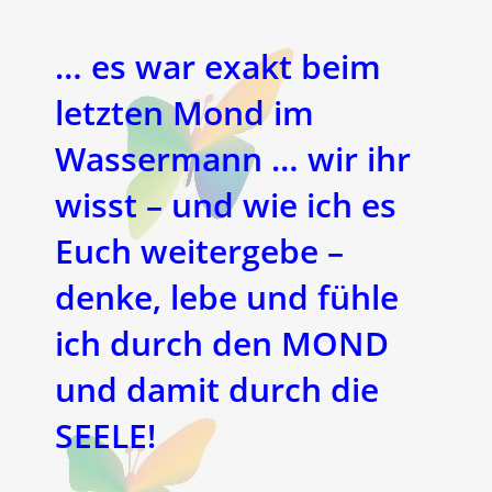
… es war exakt beim
letzten Mond im
Wassermann … wir ihr
wisst – und wie ich es
Euch weitergebe –
denke, lebe und fühle
ich durch den
MOND
und damit durch die
SEELE!