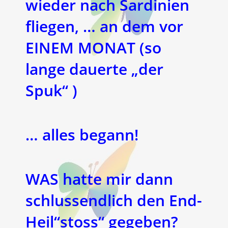
wieder nach Sardinien
fliegen, … an dem vor
EINEM MONAT (so
lange dauerte „der
Spuk“ )
… alles begann!
WAS hatte mir dann
schlussendlich den End-
Heil“stoss“ gegeben?