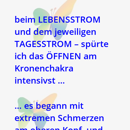
beim LEBENSSTROM
und dem jeweiligen
TAGESSTROM – spürte
ich das ÖFFNEN am
Kronenchakra
intensivst …
… es begann mit
extremen Schmerzen
am oberen Kopf, und