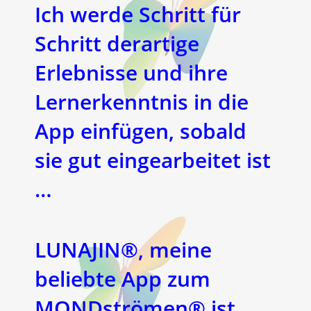
Ich werde Schritt für
Schritt derartige
Erlebnisse und ihre
Lernerkenntnis in die
App einfügen, sobald
sie gut eingearbeitet ist
…
LUNAJIN®, meine
beliebte App zum
MONDströmen® ist