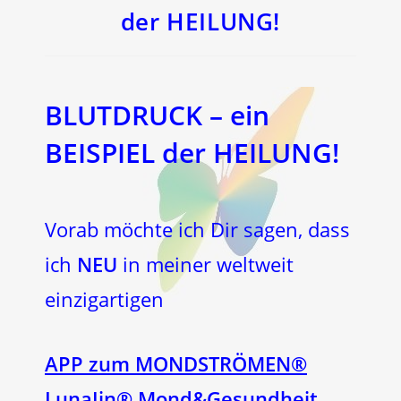
der HEILUNG!
BLUTDRUCK – ein
BEISPIEL der HEILUNG!
Vorab möchte ich Dir sagen, dass
ich
NEU
in meiner weltweit
einzigartigen
APP zum MONDSTRÖMEN®
LunaJin® Mond&Gesundheit