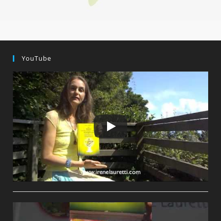
geändert
am:
YouTube