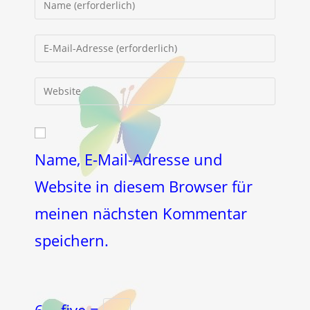
deinen
Namen
Gib
oder
deine
Benutzernamen
E-
Gib
zum
Mail-
deine
Kommentieren
Adresse
Website-
ein
zum
URL
Kommentieren
ein
Name, E-Mail-Adresse und
ein
(optional)
Website in diesem Browser für
meinen nächsten Kommentar
speichern.
6 − five =