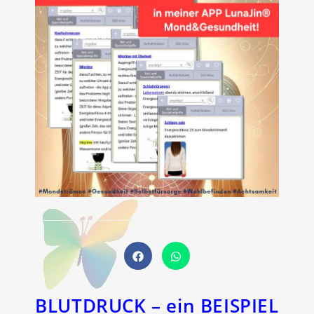
Öffnet
Öffnet
in
in
einem
einem
neuen
neuen
Fenster
Fenster
BLUTDRUCK – ein BEISPIEL