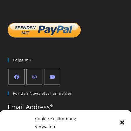
Folge mir
Opens
Opens
Opens
Für den Newsletter anmelden
in
in
in
a
a
a
Email Address
*
new
new
new
tab
tab
tab
Cookie-Zustimmung
verwalten