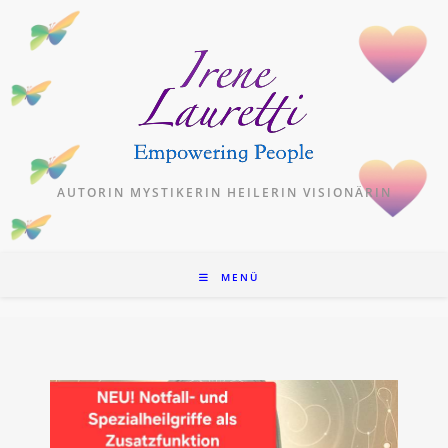
Zum
Inhalt
springen
AUTORIN MYSTIKERIN HEILERIN VISIONÄRIN
MENÜ