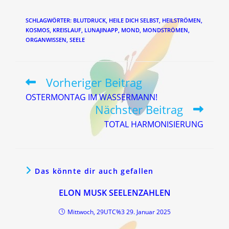
SCHLAGWÖRTER
:
BLUTDRUCK
,
HEILE DICH SELBST
,
HEILSTRÖMEN
,
KOSMOS
,
KREISLAUF
,
LUNAJINAPP
,
MOND
,
MONDSTRÖMEN
,
ORGANWISSEN
,
SEELE
Vorheriger Beitrag
Weitere
Artikel
OSTERMONTAG IM WASSERMANN!
ansehen
Nächster Beitrag
TOTAL HARMONISIERUNG
Das könnte dir auch gefallen
ELON MUSK SEELENZAHLEN
Mittwoch, 29UTC%3 29. Januar 2025