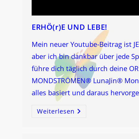
ERHÖ(r)E UND LEBE!
Mein neuer Youtube-Beitrag ist JE
aber ich bin dankbar über jede S
führe dich täglich durch deine
MONDSTRÖMEN® LunaJin® Mond&
alles basiert und daraus hervorge
Weiterlesen
ERHÖ(r)E
UND
LEBE!