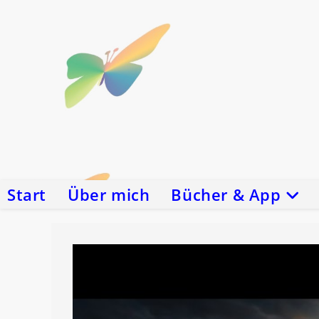
Zum
Inhalt
springen
Start
Über mich
Bücher & App