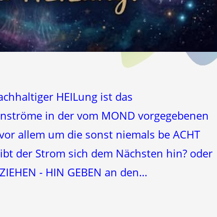
achhaltiger HEILung ist das
nströme in der vom MOND vorgegebenen
 vor allem um die sonst niemals be ACHT
bt der Strom sich dem Nächsten hin? oder
e ZIEHEN - HIN GEBEN an den…