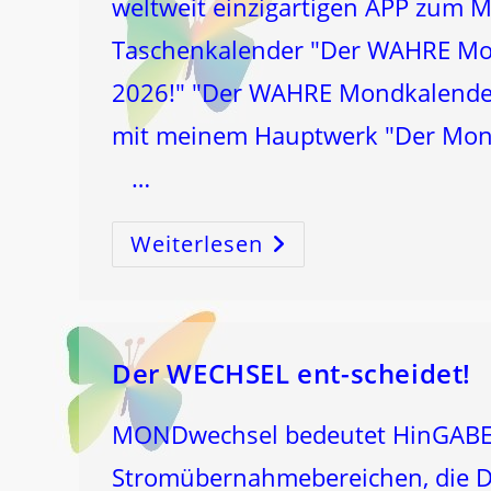
weltweit einzigartigen APP zu
Taschenkalender "Der WAHRE Mon
2026!" "Der WAHRE Mondkalende
mit meinem Hauptwerk "Der Mon
…
Weiterlesen
MONDwechsel
Ist
ORGAN
FÜHRUNGSwechsel!
Der WECHSEL ent-scheidet!
MONDwechsel bedeutet HinGABE
Stromübernahmebereichen, die D