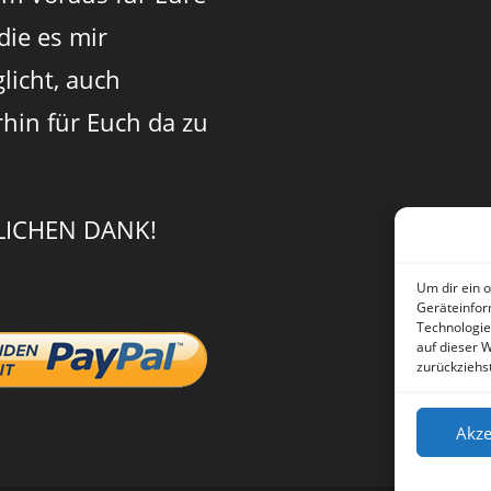
 die es mir
licht, auch
rhin für Euch da zu
LICHEN DANK!
Um dir ein 
Geräteinfor
Technologie
auf dieser 
zurückziehs
Akze