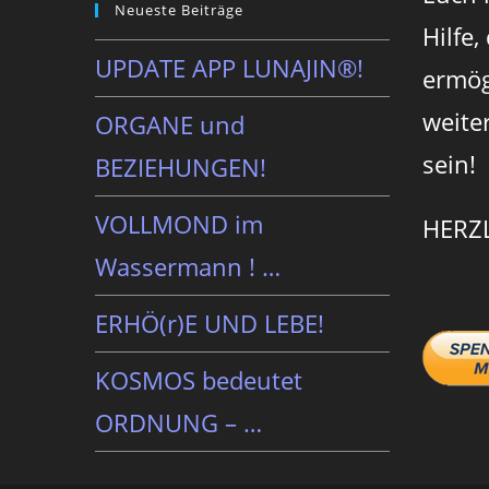
Neueste Beiträge
Hilfe,
UPDATE APP LUNAJIN®!
ermög
weite
ORGANE und
sein!
BEZIEHUNGEN!
VOLLMOND im
HERZ
Wassermann ! …
ERHÖ(r)E UND LEBE!
KOSMOS bedeutet
ORDNUNG – …