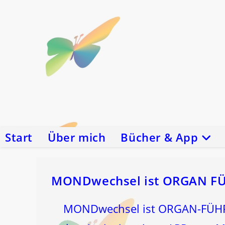
Zum
Inhalt
springen
Start
Über mich
Bücher & App
MONDwechsel ist ORGAN F
MONDwechsel ist ORGAN-FÜHRUN