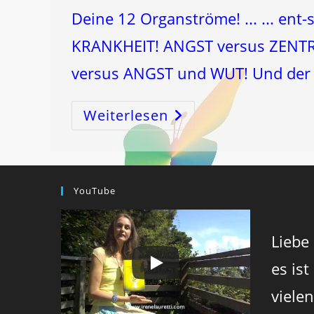
Deine 12 Organströme! ... ... en
KRANKHEIT! ANGST versus ZENTRI
versus ANGST und WUT! Und der
Weiterlesen
Der
WECHSEL
Ent-
Scheidet!
YouTube
Liebe
es ist
viele