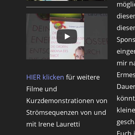
mögli
diese
diesen
Spons
einger
mir n
Ermes
HIER klicken
für weitere
Dauer
Filme und
könnt
Kurzdemonstrationen von
klein
Strömsequenzen von und
gesch
mit Irene Lauretti
Euch 