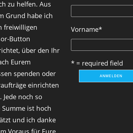
ch zu helfen. Aus
tab
tab
tab
m Grund habe ich
 freiwilligen
Vorname
*
or-Button
ichtet, über den Ihr
ach Eurem
* = required field
sen spenden oder
aufträge einrichten
. Jede noch so
e Summe ist hoch
ätzt und ich danke
im Voraus für Eure