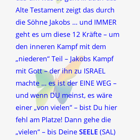
Alte Testament zeigt das durch
die Söhne Jakobs … und IMMER
geht es um diese 12 Kräfte – um
den inneren Kampf mit dem
„niederen“ Teil – Jakobs Kampf
mit Gott – der ihn zu ISRAEL
machte … es ist der EINE WEG –
und wenn DU meinst, es wäre
einer „von vielen“ – bist Du hier
fehl am Platze! Dann gehe die
„vielen“ – bis Deine
SEELE
(SAL)