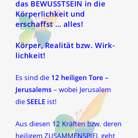
das BEWUSSTSEIN in die
Körperlichkeit und
erschaffst … alles!
Körper, Realität bzw. Wirk-
lichkeit!
Es sind die
12 heiligen Tore –
Jerusalems
– wobei Jerusalem
die
SEELE
ist!
Aus diesen 12 Kräften bzw. deren
heiligem ZUSAMMENSPIEL geht