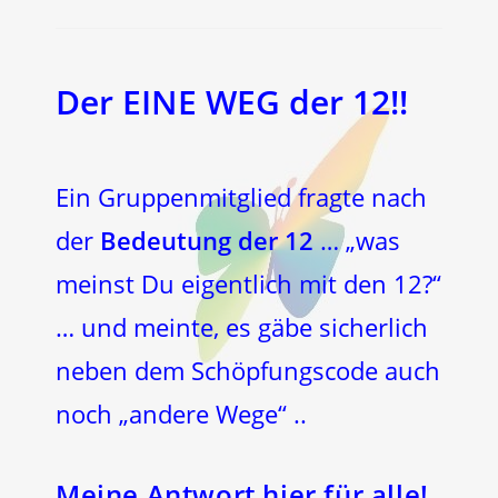
Der EINE WEG der 12!!
Ein Gruppenmitglied fragte nach
der
Bedeutung der 12
… „was
meinst Du eigentlich mit den 12?“
… und meinte, es gäbe sicherlich
neben dem Schöpfungscode auch
noch „andere Wege“ ..
Meine Antwort hier für alle!