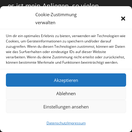
es ist mein Anliegen, so vielen
Cookie-Zustimmung
Menschen wie möglich zu helfen. Aus
verwalten
diesem Grund habe ich diesen
Um dir ein optimales Erlebnis zu bieten, verwenden wir Technologien wie
freiwilligen Sponsor-Button
Cookies, um Geräteinformationen zu speichern und/oder darauf
zuzugreifen. Wenn du diesen Technologien zustimmst, können wir Daten
eingerichtet, über den Ihr mir nach
wie das Surfverhalten oder eindeutige IDs auf dieser Website
verarbeiten. Wenn du deine Zustimmung nicht erteilst oder zurückziehst,
Eurem Ermessen spenden oder
können bestimmte Merkmale und Funktionen beeinträchtigt werden.
Daueraufträge einrichten könnt. Jede
Akzeptieren
noch so kleine Summe ist hoch
Ablehnen
geschätzt und ich danke Euch im
Einstellungen ansehen
Voraus für Eure Hilfe, die es mir
ermöglicht, auch weiterhin für Euch
Datenschutz
Impressum
da zu sein!