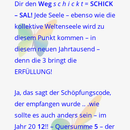
Dir den
Weg
s c h i c k t
=
SCHICK
– SAL!
Jede Seele – ebenso wie die
kollektive Weltenseele wird zu
diesem Punkt kommen – in
diesem neuen Jahrtausend –
denn die 3 bringt die
ERFÜLLUNG!
Ja, das sagt der Schöpfungscode,
der empfangen wurde .. .wie
sollte es auch anders sein – im
Jahr 20
12
!! – Quersumme
5
– der