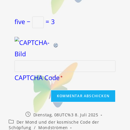
five −
= 3
CAPTCHA Code
*
Beitrag
Dienstag, 08UTC%3 8. Juli 2025
veröffentlicht:
Beitrags-
Der Mond und der kosmische Code der
Kategorie:
Schöpfung
/
Mondströmen