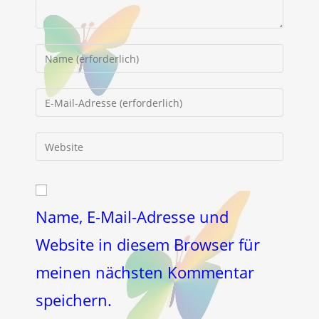
Gib
deinen
Namen
Gib
oder
deine
Benutzernamen
E-
Gib
zum
Mail-
deine
Kommentieren
Adresse
Website-
ein
zum
URL
Kommentieren
ein
Name, E-Mail-Adresse und
ein
(optional)
Website in diesem Browser für
meinen nächsten Kommentar
speichern.