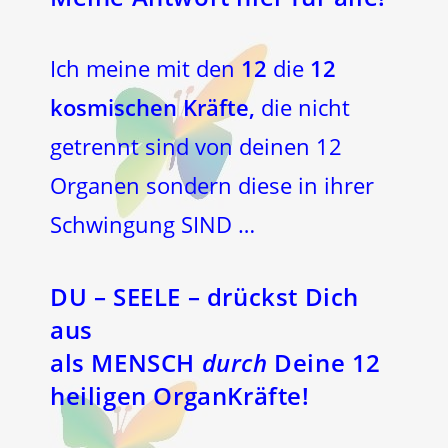
Ich meine mit den
12
die
12
kosmischen Kräfte,
die nicht
getrennt sind von deinen 12
Organen sondern diese in ihrer
Schwingung SIND …
DU –
SEELE
– drückst Dich
aus
als
MENSCH
durch
Deine
12
heiligen OrganKräfte!