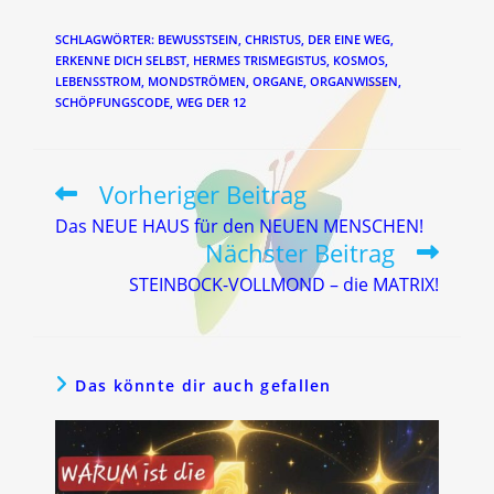
SCHLAGWÖRTER
:
BEWUSSTSEIN
,
CHRISTUS
,
DER EINE WEG
,
ERKENNE DICH SELBST
,
HERMES TRISMEGISTUS
,
KOSMOS
,
LEBENSSTROM
,
MONDSTRÖMEN
,
ORGANE
,
ORGANWISSEN
,
SCHÖPFUNGSCODE
,
WEG DER 12
Vorheriger Beitrag
Weitere
Artikel
Das NEUE HAUS für den NEUEN MENSCHEN!
ansehen
Nächster Beitrag
STEINBOCK-VOLLMOND – die MATRIX!
Das könnte dir auch gefallen