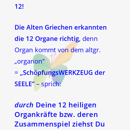
12!
Die Alten Griechen erkannten
die 12 Organe richtig,
denn
Organ kommt von dem altgr.
„organon“
=
„SchöpfungsWERKZEUG der
SEELE“
– sprich:
durch
Deine 12 heiligen
Organkräfte bzw. deren
Zusammenspiel ziehst Du