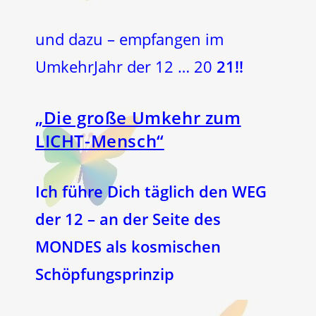
und dazu – empfangen im
UmkehrJahr der 12 … 20
21!!
„Die große Umkehr zum
LICHT-Mensch“
Ich führe Dich täglich den WEG
der 12 – an der Seite des
MONDES als kosmischen
Schöpfungsprinzip