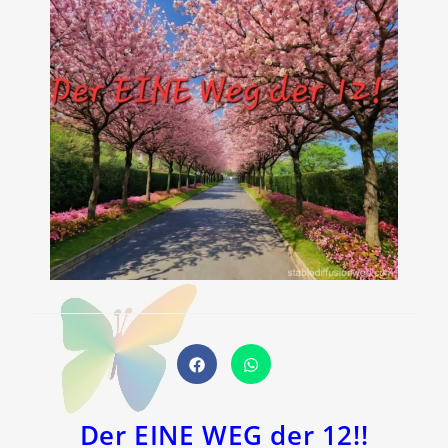
Öffnet
Öffnet
in
in
einem
einem
neuen
neuen
Fenster
Fenster
Der EINE WEG der 12!!