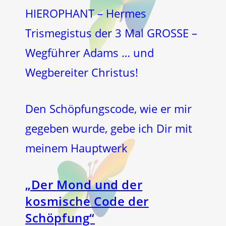
HIEROPHANT – Hermes
Trismegistus der 3 Mal GROSSE –
Wegführer Adams … und
Wegbereiter Christus!
Den Schöpfungscode, wie er mir
gegeben wurde, gebe ich Dir mit
meinem Hauptwerk
„Der Mond und der
kosmische Code der
Schöpfung“