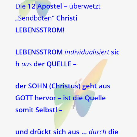
Die
12 Apostel
– überwetzt
„Sendboten“
Christi
LEBENSSTROM!
LEBENSSTROM
individualisiert
sic
h
aus
der QUELLE –
der SOHN (Christus) geht aus
GOTT hervor – ist die Quelle
somit Selbst! –
und drückt sich aus …
durch
die