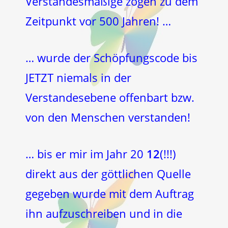
Verstandesmäßige zogen zu dem
Zeitpunkt vor 500 Jahren! …
… wurde der Schöpfungscode bis
JETZT niemals in der
Verstandesebene offenbart bzw.
von den Menschen verstanden!
… bis er mir im Jahr 20
12
(!!!)
direkt aus der göttlichen Quelle
gegeben wurde mit dem Auftrag
ihn aufzuschreiben und in die