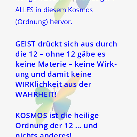
ALLES in diesem Kosmos
(Ordnung) hervor.
GEIST
drückt sich aus durch
die
12
– ohne 12 gäbe es
keine Materie – keine Wirk-
ung und damit keine
WIRKlichkeit aus der
WAHRHEIT!
KOSMOS ist die heilige
Ordnung der 12 … und
nichts anderes!