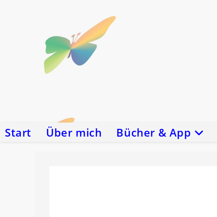
Zum
Inhalt
springen
Start
Über mich
Bücher & App