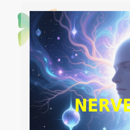
Kosten
Und
Propaganda
NICHTS
Bringen
…