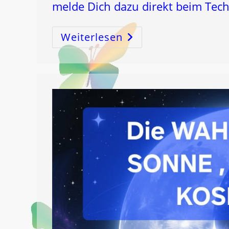
melde Dich dazu direkt beim Te
Weiterlesen
NEUE
APP
LunaJin®
Mond&Gesundheit