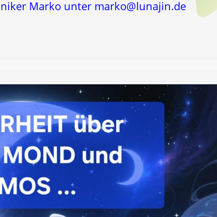
chniker Marko unter marko@lunajin.de