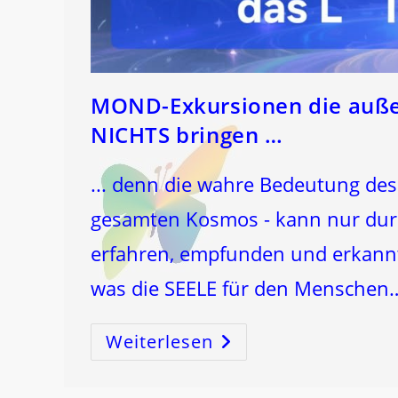
MOND-Exkursionen die auße
NICHTS bringen …
... denn die wahre Bedeutung de
gesamten Kosmos - kann nur durch
erfahren, empfunden und erkannt
was die SEELE für den Menschen
Weiterlesen
MOND-
Exkursionen
Die
Außer
Millionen-