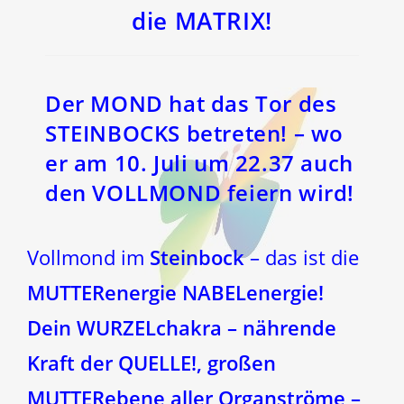
die MATRIX!
Der
MOND
hat das Tor des
STEINBOCKS
betreten! – wo
er am 10. Juli um 22.37 auch
den
VOLLMOND
feiern wird!
Vollmond im
Steinbock
– das ist die
MUTTERenergie NABELenergie!
Dein WURZELchakra – nährende
Kraft der QUELLE!, großen
MUTTERebene aller Organströme –