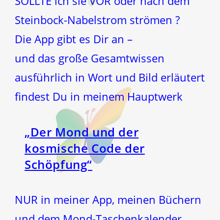
SOLLTE ich sie VOR oder nach dem
Steinbock-Nabelstrom strömen ?
Die App gibt es Dir an –
und das große Gesamtwissen
ausführlich in Wort und Bild erläutert
findest Du in meinem Hauptwerk
„Der Mond und der
kosmische Code der
Schöpfung“
NUR in meiner App, meinen Büchern
und dem Mond-Taschenkalender