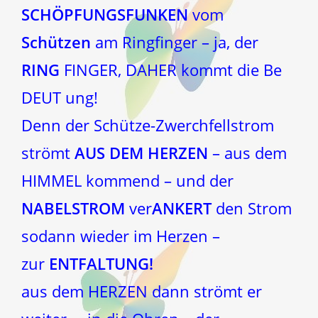
SCHÖPFUNGSFUNKEN
vom
Schützen
am Ringfinger – ja, der
RING
FINGER, DAHER kommt die Be
DEUT ung!
Denn der Schütze-Zwerchfellstrom
strömt
AUS DEM HERZEN
– aus dem
HIMMEL kommend – und der
NABELSTROM
ver
ANKERT
den Strom
sodann wieder im Herzen –
zur
ENTFALTUNG!
aus dem HERZEN dann strömt er