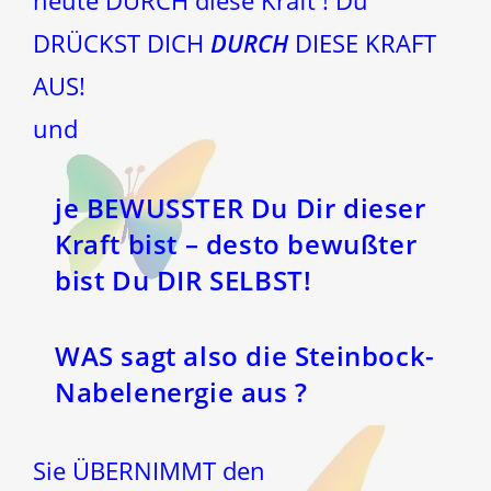
heute DURCH diese Kraft ! Du
DRÜCKST DICH
DURCH
DIESE KRAFT
AUS!
und
je BEWUSSTER Du Dir dieser
Kraft bist – desto bewußter
bist Du DIR SELBST!
WAS sagt also die
Steinbock-
Nabelenergie
aus ?
Sie ÜBERNIMMT den