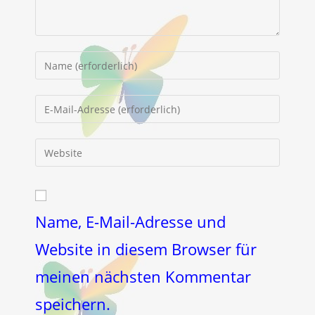
Gib
deinen
Namen
Gib
oder
deine
Benutzernamen
E-
Gib
zum
Mail-
deine
Kommentieren
Adresse
Website-
ein
zum
URL
Kommentieren
ein
Name, E-Mail-Adresse und
ein
(optional)
Website in diesem Browser für
meinen nächsten Kommentar
speichern.