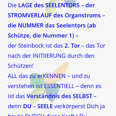
Die
LAGE des SEELENTORS – der
STROMVERLAUF des Organstroms –
die NUMMER das Seelentors (ab
Schütze, die Nummer 1) –
der Steinbock ist das
2. Tor
– das Tor
nach der INITIIERUNG durch den
Schützen!
ALL das zu erKENNEN – und zu
verstehen ist ESSENTIELL – denn es
ist das
Verständnis des SELBST
–
denn
DU
–
SEELE
verkörperst Dich ja