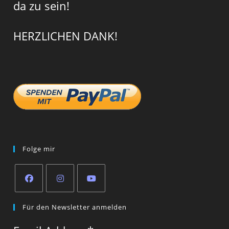
da zu sein!
HERZLICHEN DANK!
Folge mir
Opens
Opens
Opens
Für den Newsletter anmelden
in
in
in
a
a
a