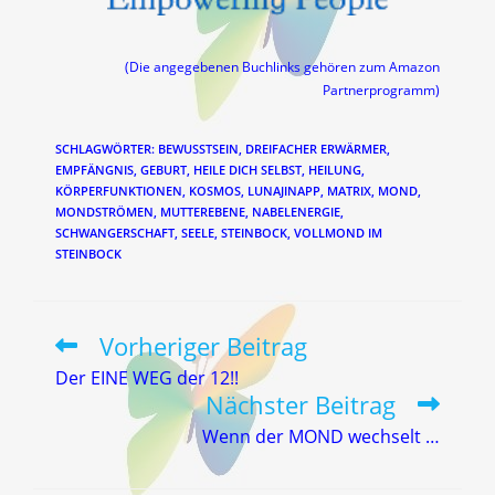
(Die angegebenen Buchlinks gehören zum Amazon
Partnerprogramm)
SCHLAGWÖRTER
:
BEWUSSTSEIN
,
DREIFACHER ERWÄRMER
,
EMPFÄNGNIS
,
GEBURT
,
HEILE DICH SELBST
,
HEILUNG
,
KÖRPERFUNKTIONEN
,
KOSMOS
,
LUNAJINAPP
,
MATRIX
,
MOND
,
MONDSTRÖMEN
,
MUTTEREBENE
,
NABELENERGIE
,
SCHWANGERSCHAFT
,
SEELE
,
STEINBOCK
,
VOLLMOND IM
STEINBOCK
Vorheriger Beitrag
Weitere
Artikel
Der EINE WEG der 12!!
ansehen
Nächster Beitrag
Wenn der MOND wechselt …