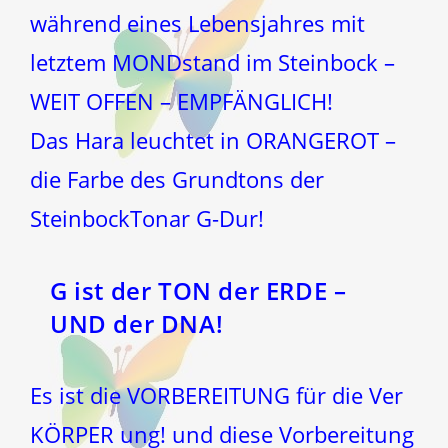
während eines Lebensjahres mit
letztem MONDstand im Steinbock –
WEIT OFFEN – EMPFÄNGLICH!
Das Hara leuchtet in ORANGEROT –
die Farbe des Grundtons der
SteinbockTonar G-Dur!
G ist der TON der ERDE –
UND der DNA!
Es ist die VORBEREITUNG für die Ver
KÖRPER ung! und diese Vorbereitung