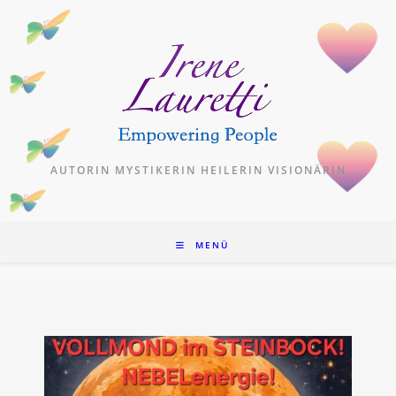
Zum
Inhalt
springen
AUTORIN MYSTIKERIN HEILERIN VISIONÄRIN
MENÜ