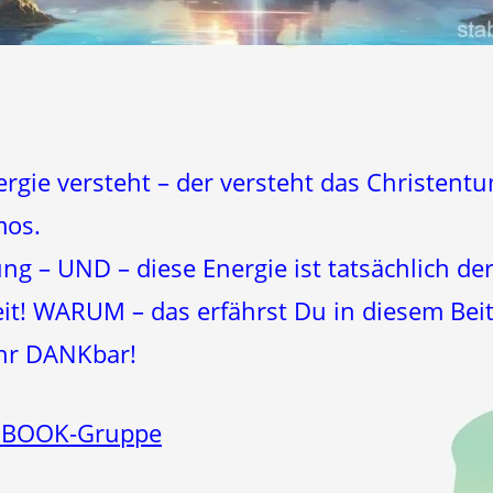
gie versteht – der versteht das Christentu
mos.
ung – UND – diese Energie ist tatsächlich d
! WARUM – das erfährst Du in diesem Beit
ehr DANKbar!
EBOOK-Gruppe