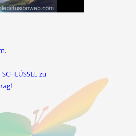
m,
er SCHLÜSSEL zu
rag!