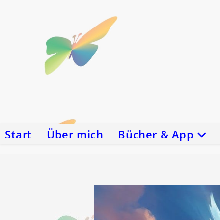
Zum
Inhalt
springen
Start
Über mich
Bücher & App