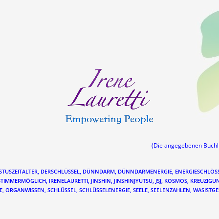
(Die angegebenen Buch
STUSZEITALTER
,
DERSCHLÜSSEL
,
DÜNNDARM
,
DÜNNDARMENERGIE
,
ENERGIESCHLÖS
STIMMERMÖGLICH
,
IRENELAURETTI
,
JINSHIN
,
JINSHINJYUTSU
,
JSJ
,
KOSMOS
,
KREUZIGU
E
,
ORGANWISSEN
,
SCHLÜSSEL
,
SCHLÜSSELENERGIE
,
SEELE
,
SEELENZAHLEN
,
WASISTGE