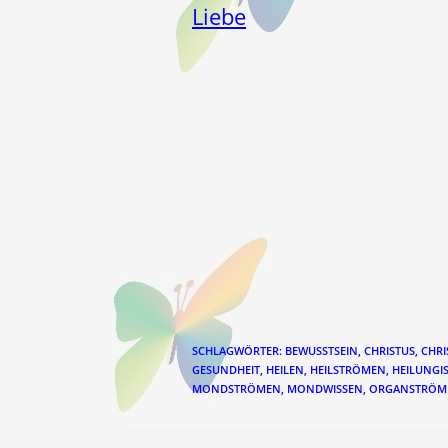
Liebe
SCHLAGWÖRTER
:
BEWUSSTSEIN
,
CHRISTUS
,
CHRI
GESUNDHEIT
,
HEILEN
,
HEILSTRÖMEN
,
HEILUNGI
MONDSTRÖMEN
,
MONDWISSEN
,
ORGANSTRÖM