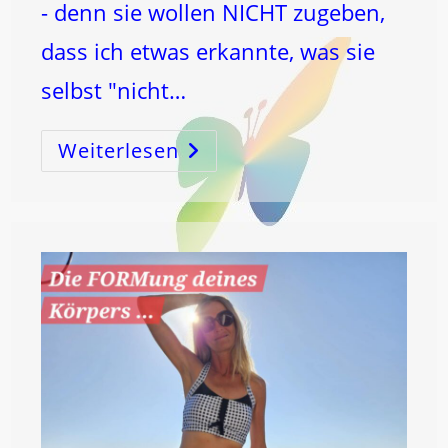
- denn sie wollen NICHT zugeben,
dass ich etwas erkannte, was sie
selbst "nicht…
Weiterlesen
WARUM
WIRKT
DIE
16
WIE
SIE
WIRKT?