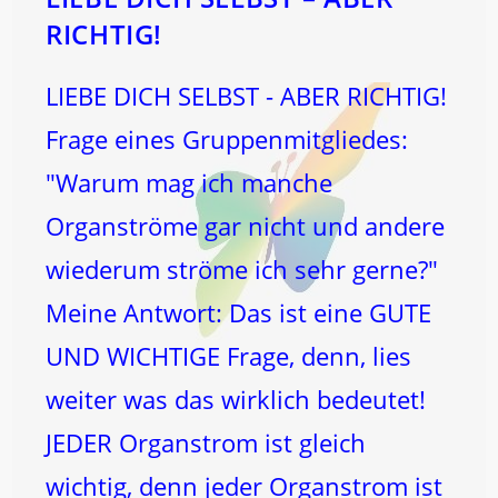
RICHTIG!
LIEBE DICH SELBST - ABER RICHTIG!
Frage eines Gruppenmitgliedes:
"Warum mag ich manche
Organströme gar nicht und andere
wiederum ströme ich sehr gerne?"
Meine Antwort: Das ist eine GUTE
UND WICHTIGE Frage, denn, lies
weiter was das wirklich bedeutet!
JEDER Organstrom ist gleich
wichtig, denn jeder Organstrom ist