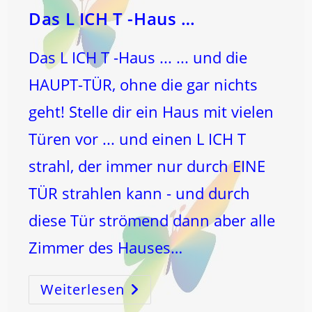
Das L ICH T -Haus …
Das L ICH T -Haus ... ... und die
HAUPT-TÜR, ohne die gar nichts
geht! Stelle dir ein Haus mit vielen
Türen vor ... und einen L ICH T
strahl, der immer nur durch EINE
TÜR strahlen kann - und durch
diese Tür strömend dann aber alle
Zimmer des Hauses…
Weiterlesen
Das
L
ICH