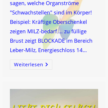
sagen, welche Organströme
"Schwachstellen" sind im Körper!
Beispiel: Kräftige Oberschenkel
zeigen MILZ-bedarf ... zu füllige
Brust zeigt BLOCKADE im Bereich
Leber-Milz, Energieschloss 14…
Weiterlesen
KÖRPERformung
Beginnt
Im
L
ICH
T!