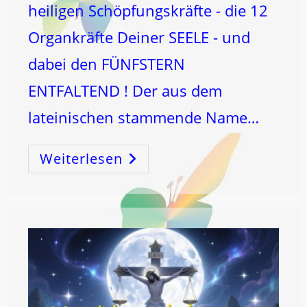
heiligen Schöpfungskräfte - die 12
Organkräfte Deiner SEELE - und
dabei den FÜNFSTERN
ENTFALTEND ! Der aus dem
lateinischen stammende Name…
Weiterlesen
Pfingsten
–
Pentecost
…
Der
Kosmische
Code
Der
Schöpfung!