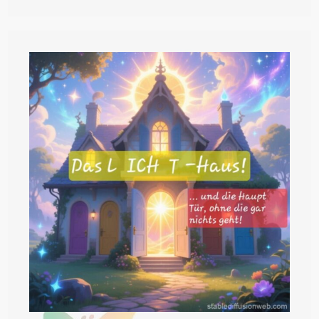
L
ICH
T!