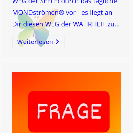
WEG der SEELE! durch das tägliche
MONDströmen® vor - es liegt an
Dir diesen WEG der WAHRHEIT zu…
Weiterlesen
OSTERN
Und
Der
Schöpfungscode!