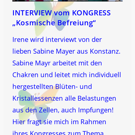
INTERVIEW vom KONGRESS
„Kosmische Befreiung“
Irene wird interviewt von der
lieben Sabine Mayer aus Konstanz.
Sabine Mayr arbeitet mit den
Chakren und leitet mich individuell
hergestellten Blüten- und
Kristallessenzen alle Belastungen
aus den Zellen, auch Impfungen!
Hier fragt sie mich im Rahmen
ihres Kongresses zum Thema