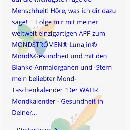
Menschheit! Höre, was ich dir dazu
sage! Folge mir mit meiner
weltweit einzigartigen APP zum
MONDSTRÖMEN® LunaJin®
Mond&Gesundheit und mit den
Blanko-Anmalorganen und -Stern
mein beliebter Mond-
Taschenkalender "Der WAHRE
Mondkalender - Gesundheit in
Deiner…
Weiterlesen
12