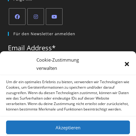
Opens
Opens
Opens
Für den Newsletter anmelden
in
in
in
a
a
a
Email Address
*
new
new
new
tab
tab
tab
Cookie-Zustimmung
verwalten
Vorname
*
Um dir ein optimales Erlebnis zu bieten, verwenden wir Technologien wie
Cookies, um Geräteinformationen zu speichern und/oder darauf
zuzugreifen. Wenn du diesen Technologien zustimmst, können wir Daten
wie das Surfverhalten oder eindeutige IDs auf dieser Website
verarbeiten. Wenn du deine Zustimmung nicht erteilst oder zurückziehst,
können bestimmte Merkmale und Funktionen beeinträchtigt werden.
* = required field
Akzeptieren