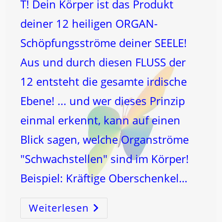
T! Dein Körper ist das Produkt
deiner 12 heiligen ORGAN-
Schöpfungsströme deiner SEELE!
Aus und durch diesen FLUSS der
12 entsteht die gesamte irdische
Ebene! ... und wer dieses Prinzip
einmal erkennt, kann auf einen
Blick sagen, welche Organströme
"Schwachstellen" sind im Körper!
Beispiel: Kräftige Oberschenkel…
Weiterlesen
KÖRPERformung
Beginnt
Im