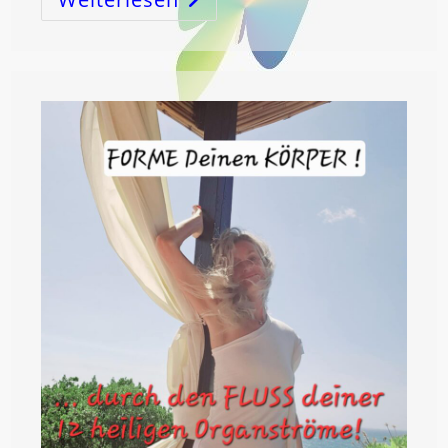
–
DU
BIST
KOSMOS!