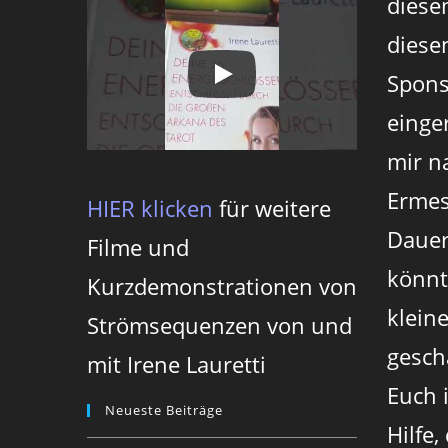
diese
diesen
Spons
einger
mir n
Ermes
HIER klicken
für weitere
Dauer
Filme und
könnt
Kurzdemonstrationen von
klein
Strömsequenzen von und
gesch
mit Irene Lauretti
Euch 
Neueste Beiträge
Hilfe,