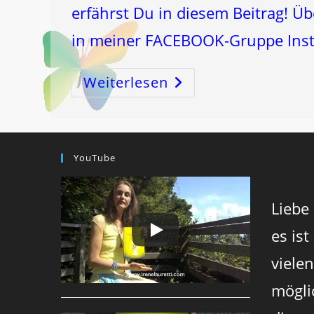
erfährst Du in diesem Beitrag! Ü
in meiner FACEBOOK-Gruppe Ins
Weiterlesen
LEBER
=
SCHLÜSSEL!
YouTube
Liebe
es ist
viele
mögli