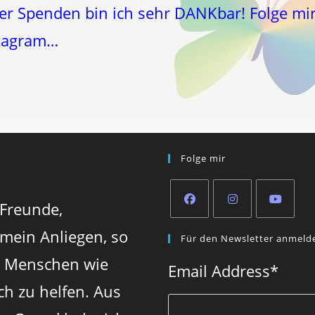
ber Spenden bin ich sehr DANKbar! Folge mi
tagram…
Folge mir
 Freunde,
Opens
Opens
Opens
 mein Anliegen, so
Für den Newsletter anmeld
in
in
in
n Menschen wie
a
a
a
Email Address
*
new
new
new
ch zu helfen. Aus
tab
tab
tab