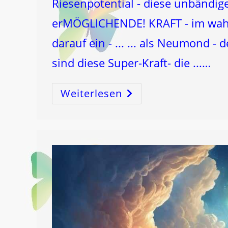
Riesenpotential - diese unbändige,
erMÖGLICHENDE! KRAFT - im wahrs
darauf ein - ... ... als Neumond - 
sind diese Super-Kraft- die ...…
Weiterlesen
NEUMOND
In
Den
FISCHEN!