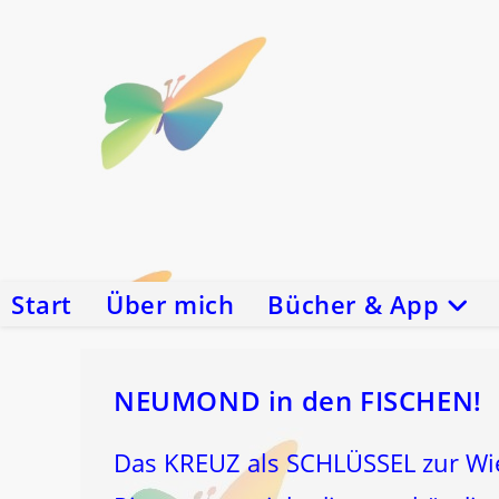
Zum
Inhalt
springen
Start
Über mich
Bücher & App
NEUMOND in den FISCHEN!
Das KREUZ als SCHLÜSSEL zur Wi