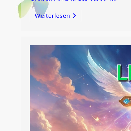
Weiterlesen
14
–
Das
ZENTRUM
!