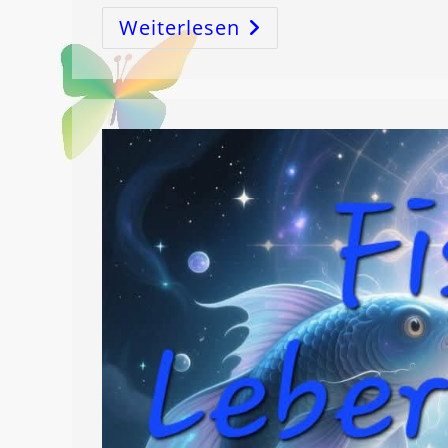
Weiterlesen
Die
LEBERenergie,
Abraham,
Melchisedek,
Christus
Und
Die
ErLÖSUNG!