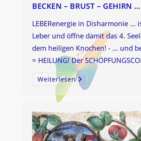
BECKEN – BRUST – GEHIRN …
LEBERenergie in Disharmonie ... is
Leber und öffne damit das 4. Se
dem heiligen Knochen! - ... und be
= HEILUNG! Der SCHÖPFUNGSCOD
Weiterlesen
BECKEN
–
BRUST
–
GEHIRN
…