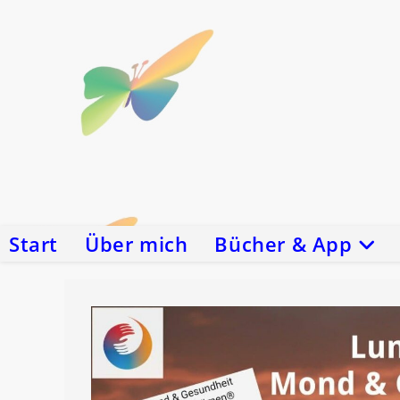
Zum
Inhalt
springen
Start
Über mich
Bücher & App