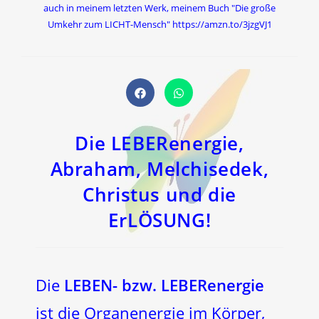
auch in meinem letzten Werk, meinem Buch "Die große
Umkehr zum LICHT-Mensch" https://amzn.to/3jzgVJ1
Öffnet
Öffnet
in
in
einem
einem
neuen
neuen
Fenster
Fenster
Die LEBERenergie,
Abraham, Melchisedek,
Christus und die
ErLÖSUNG!
Die
LEBEN- bzw. LEBERenergie
ist die Organenergie im Körper,