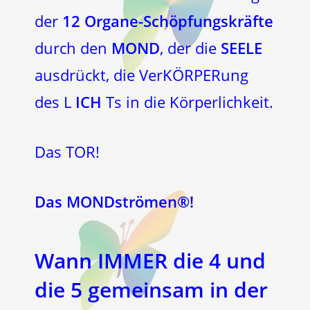
der
12 Organe-Schöpfungskräfte
durch den
MOND
, der die
SEELE
ausdrückt, die VerKÖRPERung
des L
ICH
Ts in die Körperlichkeit.
Das TOR!
Das MONDströmen®!
Wann IMMER die 4 und
die 5 gemeinsam in der