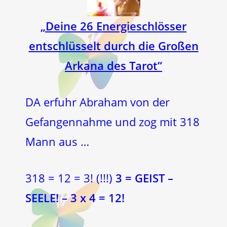
„Deine 26 Energieschlösser
entschlüsselt durch die Großen
Arkana des Tarot“
DA erfuhr Abraham von der
Gefangennahme und zog mit 318
Mann aus …
318 = 12 = 3! (!!!)
3 = GEIST –
SEELE! – 3 x 4 = 12!