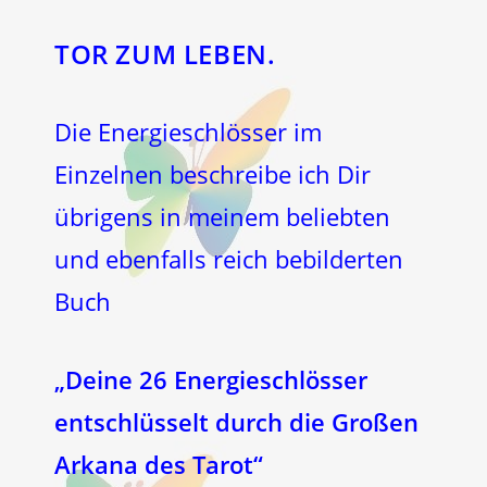
TOR ZUM LEBEN.
Die Energieschlösser im
Einzelnen beschreibe ich Dir
übrigens in meinem beliebten
und ebenfalls reich bebilderten
Buch
„Deine 26 Energieschlösser
entschlüsselt durch die Großen
Arkana des Tarot“