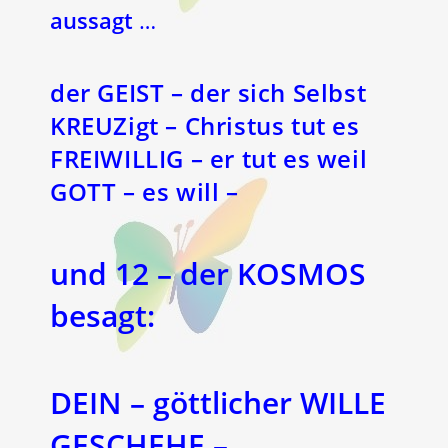
aussagt
…
der GEIST – der sich Selbst
KREUZigt – Christus tut es
FREIWILLIG – er tut es weil
GOTT – es will –
und 12 – der KOSMOS
besagt:
DEIN – göttlicher WILLE
GESCHEHE –