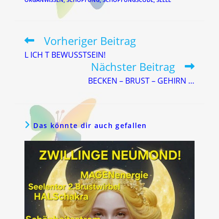
Vorheriger Beitrag
Weitere
Artikel
L ICH T BEWUSSTSEIN!
ansehen
Nächster Beitrag
BECKEN – BRUST – GEHIRN …
Das könnte dir auch gefallen