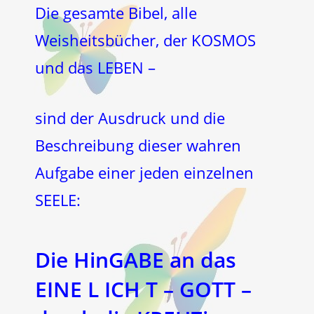
Die gesamte Bibel, alle
Weisheitsbücher, der KOSMOS
und das LEBEN –
sind der Ausdruck und die
Beschreibung dieser wahren
Aufgabe einer jeden einzelnen
SEELE:
Die Hin
GABE
an das
EINE L
ICH
T –
GOTT
–