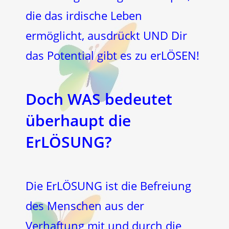
die das irdische Leben
ermöglicht, ausdrückt UND Dir
das Potential gibt es zu erLÖSEN!
Doch WAS bedeutet
überhaupt die
ErLÖSUNG?
Die ErLÖSUNG ist die Befreiung
des Menschen aus der
Verhaftung mit und durch die