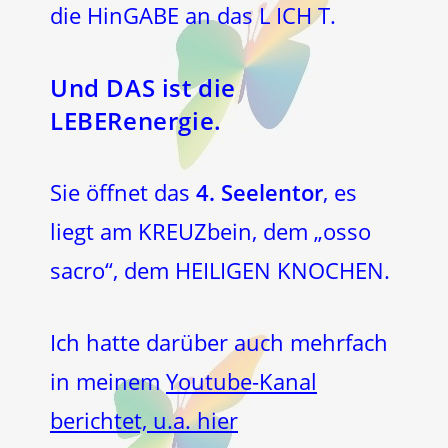
die HinGABE an das L ICH T.
Und DAS ist die
LEBER
energie.
Sie öffnet das
4. Seelentor
, es
liegt am KREUZbein, dem „osso
sacro“, dem HEILIGEN KNOCHEN.
Ich hatte darüber auch mehrfach
in meinem
Youtube-Kanal
berichtet, u.a. hier