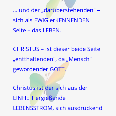
… und der „darüberstehenden“ –
sich als EWIG erKENNENDEN
Seite – das LEBEN.
CHRISTUS – ist dieser beide Seite
„entthaltenden“, da „Mensch“
gewordender GOTT.
Christus ist der sich aus der
EINHEIT ergießende
LEBENSSTROM, sich ausdrückend