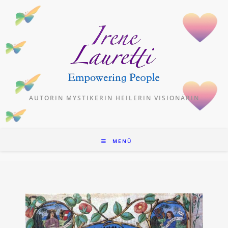
Zum
Inhalt
springen
AUTORIN MYSTIKERIN HEILERIN VISIONÄRIN
MENÜ