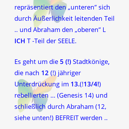
repräsentiert den „unteren“ sich
durch Äußerlichkeit leitenden Teil
.. und Abraham den „oberen“ L
ICH
T -Teil der SEELE.
Es geht um die
5 (!)
Stadtkönige
,
die nach
12
(!) jähriger
Unterdrückung im
13.
(!
13/4!
)
rebellierten … (Genesis 14) und
schließlich durch Abraham (12,
siehe unten!) BEFREIT werden ..