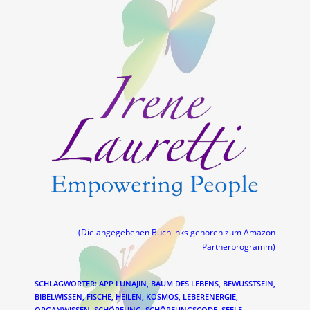
(Die angegebenen Buchlinks gehören zum Amazon
Partnerprogramm)
SCHLAGWÖRTER
:
APP LUNAJIN
,
BAUM DES LEBENS
,
BEWUSSTSEIN
,
BIBELWISSEN
,
FISCHE
,
HEILEN
,
KOSMOS
,
LEBERENERGIE
,
ORGANWISSEN
,
SCHÖPFUNG
,
SCHÖPFUNGSCODE
,
SEELE