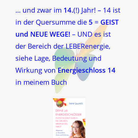
… und zwar im
14.
(!) Jahr! – 14 ist
in der Quersumme die
5
=
GEIST
und NEUE WEGE!
– UND es ist
der Bereich der LEBERenergie,
siehe Lage, Bedeutung und
Wirkung von
Energieschloss 14
in meinem Buch