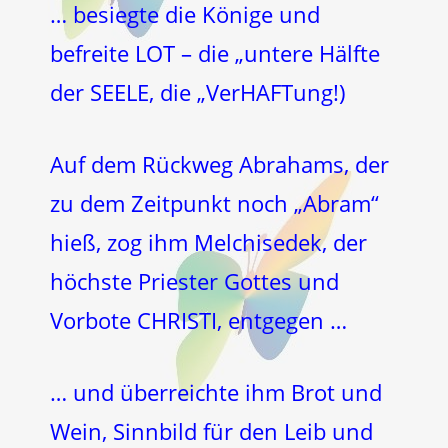
… besiegte die Könige und
befreite LOT – die „untere Hälfte
der SEELE, die „VerHAFTung!)
Auf dem Rückweg Abrahams, der
zu dem Zeitpunkt noch „Abram“
hieß, zog ihm Melchisedek, der
höchste Priester Gottes und
Vorbote CHRISTI, entgegen …
… und überreichte ihm Brot und
Wein, Sinnbild für den Leib und