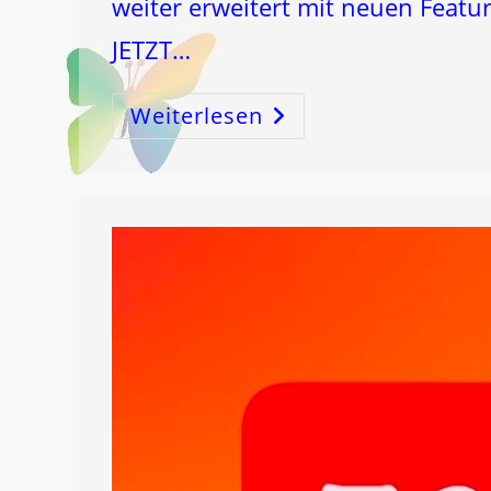
weiter erweitert mit neuen Featu
JETZT…
Weiterlesen
APP
Zum
MONDströmen®
LunaJin®
Mond&Gesundheit!