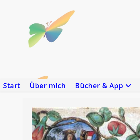
Zum
Inhalt
springen
Start
Über mich
Bücher & App