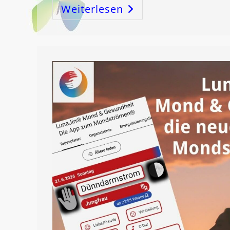
Weiterlesen
Die
LEBERenergie,
Abraham,
Melchisedek,
Christus
Und
Die
ErLÖSUNG!