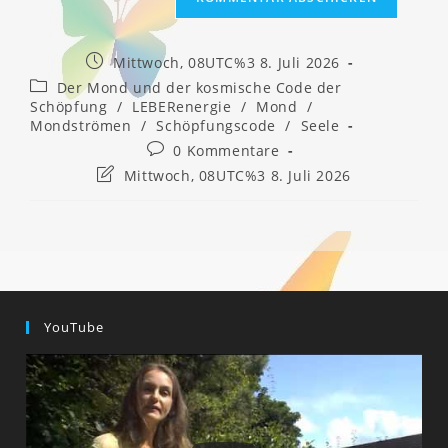
Beitrag
Mittwoch, 08UTC%3 8. Juli 2026
veröffentlicht:
Beitrags-
Der Mond und der kosmische Code der
Kategorie:
Schöpfung
/
LEBERenergie
/
Mond
/
Mondströmen
/
Schöpfungscode
/
Seele
Beitrags-
0 Kommentare
Kommentare:
Beitrag
Mittwoch, 08UTC%3 8. Juli 2026
zuletzt
geändert
am:
YouTube