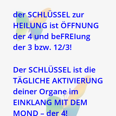
der SCHLÜSSEL zur
HEILUNG ist ÖFFNUNG
der 4 und beFREIung
der 3 bzw. 12/3!
Der SCHLÜSSEL ist die
TÄGLICHE AKTIVIERUNG
deiner Organe im
EINKLANG MIT DEM
MOND – der 4!