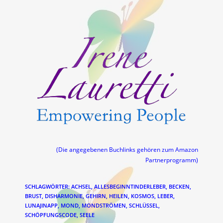
(Die angegebenen Buchlinks gehören zum Amazon
Partnerprogramm)
SCHLAGWÖRTER
:
ACHSEL
,
ALLESBEGINNTINDERLEBER
,
BECKEN
,
BRUST
,
DISHARMONIE
,
GEHIRN
,
HEILEN
,
KOSMOS
,
LEBER
,
LUNAJINAPP
,
MOND
,
MONDSTRÖMEN
,
SCHLÜSSEL
,
SCHÖPFUNGSCODE
,
SEELE