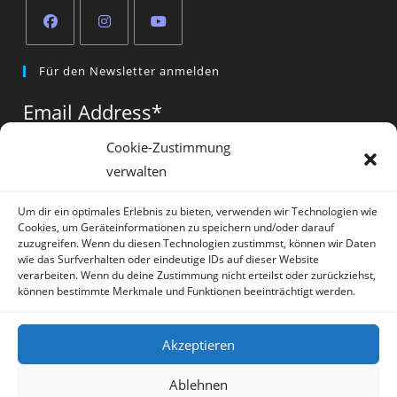
Opens
Opens
Opens
Für den Newsletter anmelden
in
in
in
a
a
a
Email Address
*
new
new
new
tab
tab
tab
Cookie-Zustimmung
verwalten
Vorname
*
Um dir ein optimales Erlebnis zu bieten, verwenden wir Technologien wie
Cookies, um Geräteinformationen zu speichern und/oder darauf
zuzugreifen. Wenn du diesen Technologien zustimmst, können wir Daten
wie das Surfverhalten oder eindeutige IDs auf dieser Website
verarbeiten. Wenn du deine Zustimmung nicht erteilst oder zurückziehst,
können bestimmte Merkmale und Funktionen beeinträchtigt werden.
* = required field
Akzeptieren
Ablehnen