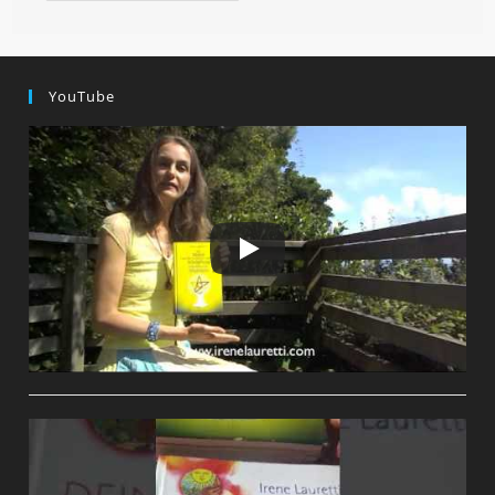
Im
L
ICH
T!
YouTube