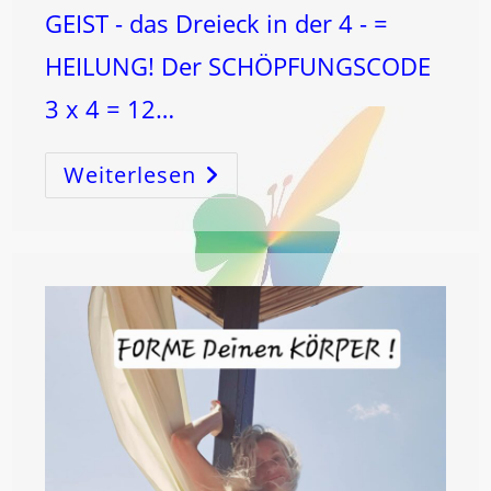
GEIST - das Dreieck in der 4 - =
HEILUNG! Der SCHÖPFUNGSCODE
3 x 4 = 12…
Weiterlesen
BECKEN
–
BRUST
–
GEHIRN
…