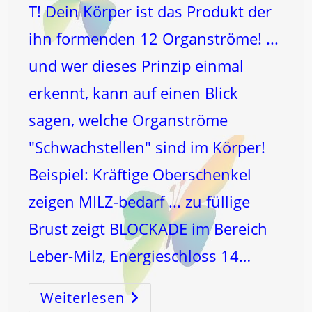
T! Dein Körper ist das Produkt der
ihn formenden 12 Organströme! ...
und wer dieses Prinzip einmal
erkennt, kann auf einen Blick
sagen, welche Organströme
"Schwachstellen" sind im Körper!
Beispiel: Kräftige Oberschenkel
zeigen MILZ-bedarf ... zu füllige
Brust zeigt BLOCKADE im Bereich
Leber-Milz, Energieschloss 14…
Weiterlesen
KÖRPERformung
Beginnt