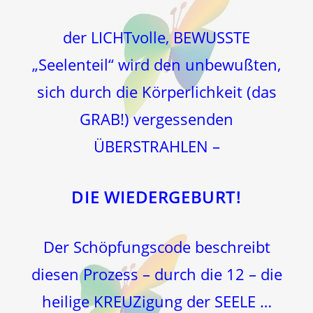
der LICHTvolle, BEWUSSTE
„Seelenteil“ wird den unbewußten,
sich durch die Körperlichkeit (das
GRAB!) vergessenden
ÜBERSTRAHLEN –
DIE WIEDERGEBURT!
Der Schöpfungscode beschreibt
diesen Prozess – durch die 12 – die
heilige KREUZigung der SEELE …