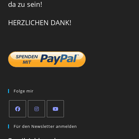
da zu sein!
HERZLICHEN DANK!
Folge mir
Opens
Opens
Opens
Für den Newsletter anmelden
in
in
in
a
a
a