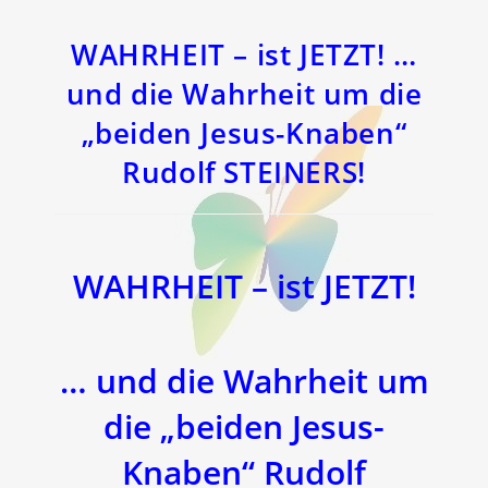
einem
einem
neuen
neuen
Fenster
Fenster
WAHRHEIT – ist JETZT! …
und die Wahrheit um die
„beiden Jesus-Knaben“
Rudolf STEINERS!
WAHRHEIT – ist JETZT!
… und die Wahrheit um
die „beiden Jesus-
Knaben“ Rudolf