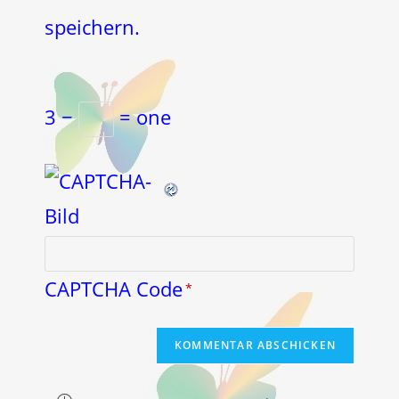
speichern.
3 −
= one
CAPTCHA Code
*