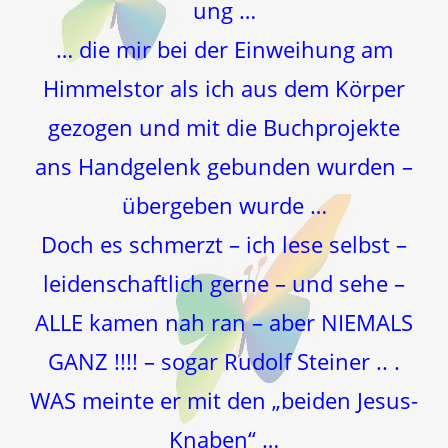
ung …
… die mir bei der Einweihung am
Himmelstor als ich aus dem Körper
gezogen und mit die Buchprojekte
ans Handgelenk gebunden wurden –
übergeben wurde …
Doch es schmerzt – ich lese selbst –
leidenschaftlich gerne – und sehe –
ALLE kamen nah ran – aber NIEMALS
GANZ !!!! – sogar Rudolf Steiner .. .
WAS meinte er mit den „beiden Jesus-
Knaben“ …