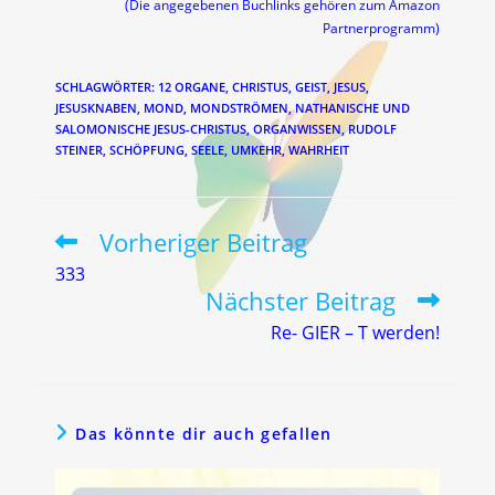
(Die angegebenen Buchlinks gehören zum Amazon
Partnerprogramm)
SCHLAGWÖRTER
:
12 ORGANE
,
CHRISTUS
,
GEIST
,
JESUS
,
JESUSKNABEN
,
MOND
,
MONDSTRÖMEN
,
NATHANISCHE UND
SALOMONISCHE JESUS-CHRISTUS
,
ORGANWISSEN
,
RUDOLF
STEINER
,
SCHÖPFUNG
,
SEELE
,
UMKEHR
,
WAHRHEIT
Vorheriger Beitrag
Weitere
Artikel
333
ansehen
Nächster Beitrag
Re- GIER – T werden!
Das könnte dir auch gefallen