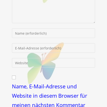
Gib
deinen
Namen
Gib
oder
deine
Benutzernamen
E-
Gib
zum
Mail-
deine
Kommentieren
Adresse
Website-
ein
zum
URL
Kommentieren
ein
Name, E-Mail-Adresse und
ein
(optional)
Website in diesem Browser für
meinen nächsten Kommentar