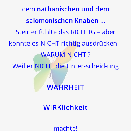
dem
nathanischen und dem
salomonischen Knaben
…
Steiner fühlte das RICHTIG – aber
konnte es NICHT richtig ausdrücken –
WARUM NICHT ?
Weil er NICHT die Unter-scheid-ung
WAHRHEIT
WIRKlichkeit
machte!