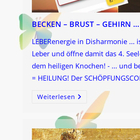
BECKEN – BRUST – GEHIRN …
LEBERenergie in Disharmonie ... is
Leber und öffne damit das 4. Se
dem heiligen Knochen! - ... und be
= HEILUNG! Der SCHÖPFUNGSCOD
Weiterlesen
BECKEN
–
BRUST
–
GEHIRN
…