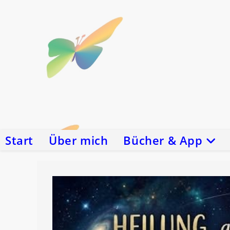
Zum
Inhalt
springen
Start
Über mich
Bücher & App