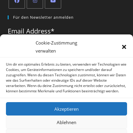
Opens
Opens
Opens
Für den Newsletter anmelden
in
in
in
a
a
a
Email Address
*
new
new
new
tab
tab
tab
Cookie-Zustimmung
verwalten
Vorname
*
Um dir ein optimales Erlebnis zu bieten, verwenden wir Technologien wie
Cookies, um Geräteinformationen zu speichern und/oder darauf
zuzugreifen. Wenn du diesen Technologien zustimmst, können wir Daten
wie das Surfverhalten oder eindeutige IDs auf dieser Website
verarbeiten. Wenn du deine Zustimmung nicht erteilst oder zurückziehst,
können bestimmte Merkmale und Funktionen beeinträchtigt werden.
* = required field
Akzeptieren
Ablehnen