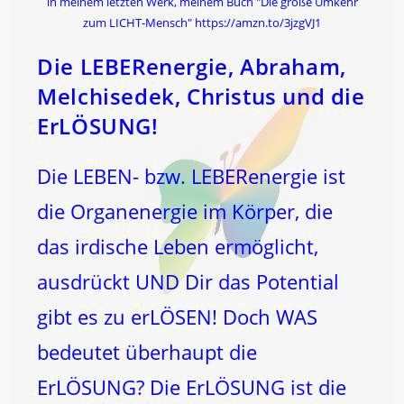
in meinem letzten Werk, meinem Buch "Die große Umkehr
zum LICHT-Mensch" https://amzn.to/3jzgVJ1
Die LEBERenergie, Abraham,
Melchisedek, Christus und die
ErLÖSUNG!
Die LEBEN- bzw. LEBERenergie ist
die Organenergie im Körper, die
das irdische Leben ermöglicht,
ausdrückt UND Dir das Potential
gibt es zu erLÖSEN! Doch WAS
bedeutet überhaupt die
ErLÖSUNG? Die ErLÖSUNG ist die