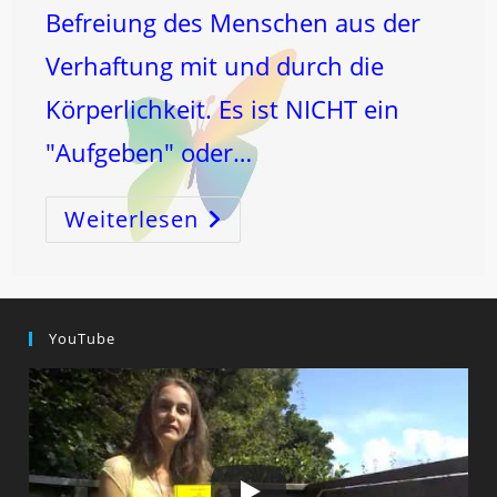
Befreiung des Menschen aus der
Verhaftung mit und durch die
Körperlichkeit. Es ist NICHT ein
"Aufgeben" oder…
Weiterlesen
Die
LEBERenergie,
Abraham,
Melchisedek,
Christus
Und
Die
ErLÖSUNG!
YouTube