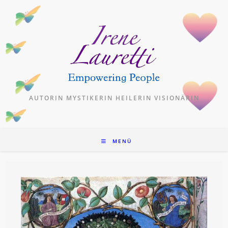
Zum
Inhalt
springen
AUTORIN MYSTIKERIN HEILERIN VISIONÄRIN
MENÜ