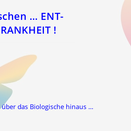
schen … ENT-
KRANKHEIT !
 über das Biologische hinaus …