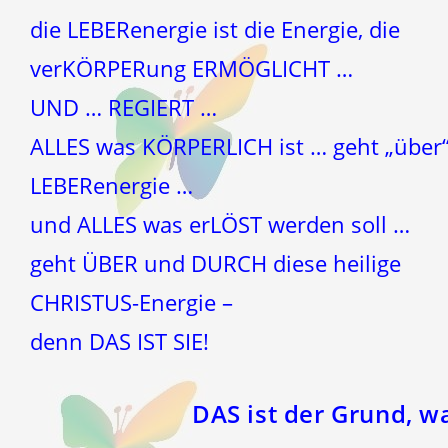
die LEBERenergie ist die Energie, die
verKÖRPERung ERMÖGLICHT …
UND … REGIERT …
ALLES was KÖRPERLICH ist … geht „über“
LEBERenergie …
und ALLES was erLÖST werden soll …
geht ÜBER und DURCH diese heilige
CHRISTUS-Energie –
denn DAS IST SIE!
DAS ist der Grund, w