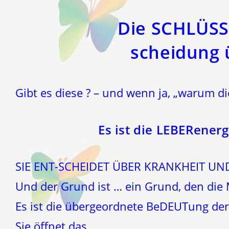
einem
einem
neuen
neuen
Fenster
Fenster
Die SCHLÜSS
scheidung 
Gibt es diese ? – und wenn ja, „warum di
Es ist die LEBERenerg
SIE ENT-SCHEIDET ÜBER KRANKHEIT U
Und der Grund ist … ein Grund, den die 
Es ist die übergeordnete BeDEUTung der
Sie öffnet das