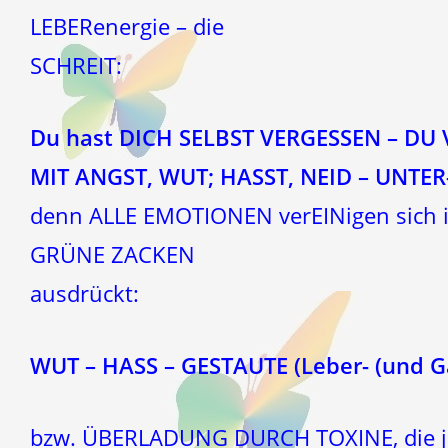
LEBERenergie – die
SCHREIT:
Du hast DICH SELBST VERGESSEN – DU
MIT ANGST, WUT; HASST, NEID – UNTE
denn ALLE EMOTIONEN verEINigen sich in
GRÜNE ZACKEN
ausdrückt:
WUT – HASS – GESTAUTE (Leber- (und G
bzw. ÜBERLADUNG DURCH TOXINE, die je