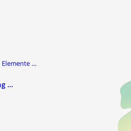
 4 Elemente …
ng …