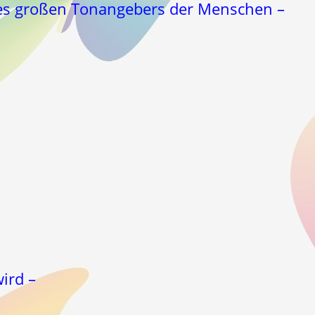
 des großen Tonangebers der Menschen –
ird –