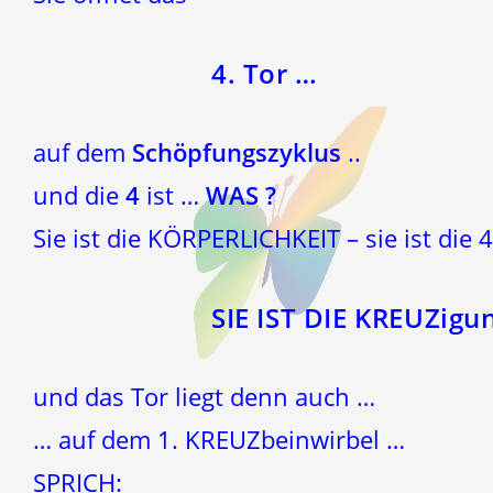
4. Tor …
auf dem
Schöpfungszyklus
..
und die
4
ist …
WAS ?
Sie ist die KÖRPERLICHKEIT – sie ist die
SIE IST DIE KREUZigu
und das Tor liegt denn auch …
… auf dem 1. KREUZbeinwirbel …
SPRICH: