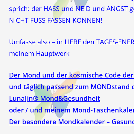
sprich: der HASS und NEID und ANGST g
NICHT FUSS FASSEN KÖNNEN!
Umfasse also – in LIEBE den TAGES-ENER
meinem Hauptwerk
Der Mond und der kosmische Code der
und täglich passend zum MONDstand d
LunaJin® Mond&Gesundheit
oder / und meinem Mond-Taschenkale
Der besondere Mondkalender – Gesund