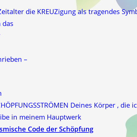
eitalter die KREUZigung als tragendes Symb
 das
r
hrieben –
n
SCHÖPFUNGSSTRÖMEN Deines Körper ,
die i
eibe in meinem Hauptwerk
smische Code der Schöpfung