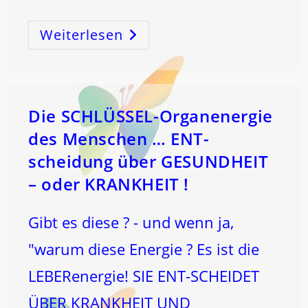
Weiterlesen
WAS
BeWIRKST
DU
Durch
Das
MONDströmen
?
Die SCHLÜSSEL-Organenergie
des Menschen … ENT-
scheidung über GESUNDHEIT
– oder KRANKHEIT !
Gibt es diese ? - und wenn ja,
"warum diese Energie ? Es ist die
LEBERenergie! SIE ENT-SCHEIDET
ÜBER KRANKHEIT UND