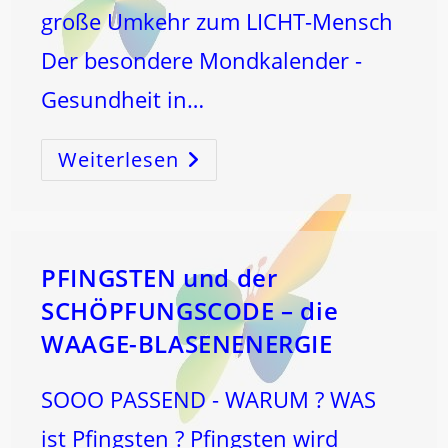
große Umkehr zum LICHT-Mensch
Der besondere Mondkalender -
Gesundheit in…
Weiterlesen
BEZIEHUNGEN
HEILEN
DICH
Und
Die
Welt!
PFINGSTEN und der
SCHÖPFUNGSCODE – die
WAAGE-BLASENENERGIE
SOOO PASSEND - WARUM ? WAS
ist Pfingsten ? Pfingsten wird