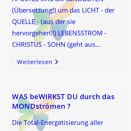
(Übersetzung!) um das LICHT - der
QUELLE - (aus der sie
hervorgehen!!) LEBENSSTROM -
CHRISTUS - SOHN (geht aus…
Weiterlesen
4
ELEMENTE
–
4
EVANGELIEN
WAS beWIRKST DU durch das
MONDströmen ?
Die Total-Energetisierung aller