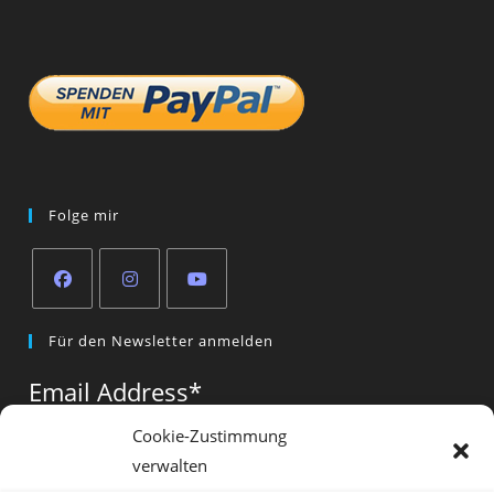
Folge mir
Opens
Opens
Opens
Für den Newsletter anmelden
in
in
in
a
a
a
Email Address
*
new
new
new
tab
tab
tab
Cookie-Zustimmung
verwalten