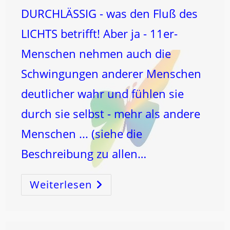
DURCHLÄSSIG - was den Fluß des
LICHTS betrifft! Aber ja - 11er-
Menschen nehmen auch die
Schwingungen anderer Menschen
deutlicher wahr und fühlen sie
durch sie selbst - mehr als andere
Menschen ... (siehe die
Beschreibung zu allen…
Weiterlesen
11
Und
De-
Pression!