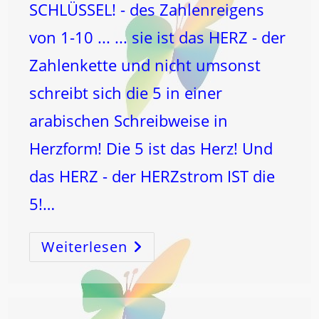
SCHLÜSSEL! - des Zahlenreigens
von 1-10 ... ... sie ist das HERZ - der
Zahlenkette und nicht umsonst
schreibt sich die 5 in einer
arabischen Schreibweise in
Herzform! Die 5 ist das Herz! Und
das HERZ - der HERZstrom IST die
5!…
Weiterlesen
5
–
SCHLÜSSELZAHL
Für
Den
Zahlenreigen
Und
Das