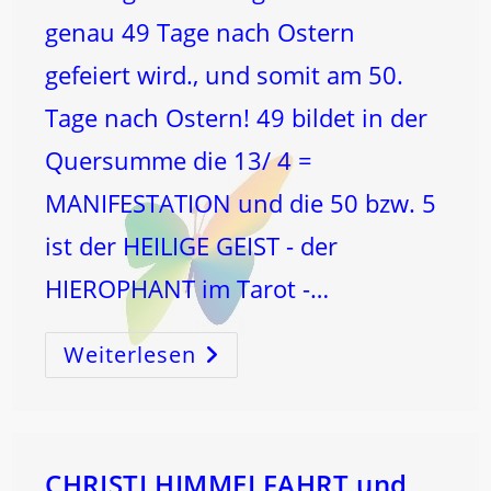
genau 49 Tage nach Ostern
gefeiert wird., und somit am 50.
Tage nach Ostern! 49 bildet in der
Quersumme die 13/ 4 =
MANIFESTATION und die 50 bzw. 5
ist der HEILIGE GEIST - der
HIEROPHANT im Tarot -…
Weiterlesen
PFINGSTEN
Und
Der
SCHÖPFUNGSCODE
–
Die
WAAGE-
BLASENENERGIE
CHRISTI HIMMELFAHRT und