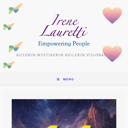
Zum
Inhalt
springen
AUTORIN MYSTIKERIN HEILERIN VISIONÄRIN
MENÜ