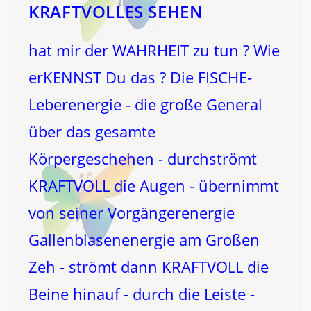
Leben!
KRAFTVOLLES SEHEN
hat mir der WAHRHEIT zu tun ? Wie
erKENNST Du das ? Die FISCHE-
Leberenergie - die große General
über das gesamte
Körpergeschehen - durchströmt
KRAFTVOLL die Augen - übernimmt
von seiner Vorgängerenergie
Gallenblasenenergie am Großen
Zeh - strömt dann KRAFTVOLL die
Beine hinauf - durch die Leiste -