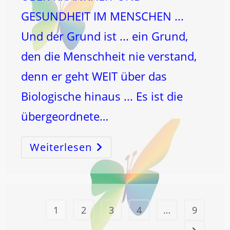
GESUNDHEIT IM MENSCHEN ...
Und der Grund ist ... ein Grund,
den die Menschheit nie verstand,
denn er geht WEIT über das
Biologische hinaus ... Es ist die
übergeordnete…
Weiterlesen
Die
SCHLÜSSEL-
Organenergie
Des
Menschen
…
ENT-
Scheidung
Über
1
2
3
4
…
9
GESUNDHEIT
–
Oder