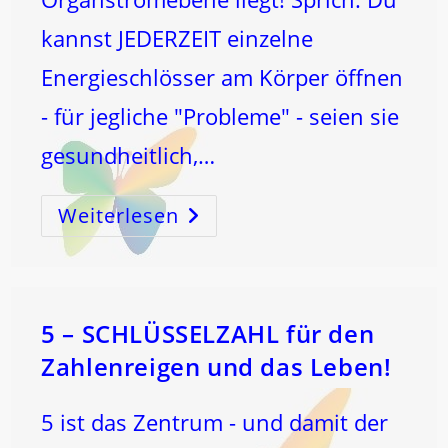
kannst JEDERZEIT einzelne
Energieschlösser am Körper öffnen
- für jegliche "Probleme" - seien sie
gesundheitlich,…
Weiterlesen
HILFE
Ist
IMMER
–
DIREKT
An
Und
IN
DIR!
5 – SCHLÜSSELZAHL für den
…
Zahlenreigen und das Leben!
5 ist das Zentrum - und damit der