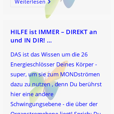
Weiterlesen
CHRISTI
HIMMELFAHRT
Und
PFINGSTEN
HILFE ist IMMER – DIREKT an
und IN DIR! …
DAS ist das Wissen um die 26
Energieschlösser Deines Körper -
super, um sie zum MONDströmen
dazu zu nutzen , denn Du berührst
hier eine andere
Schwingungsebene - die über der
Organstromebene liegt! Sprich: Du