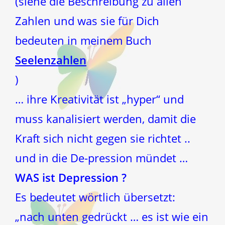
(siehe die Beschreibung zu allen
Zahlen und was sie für Dich
bedeuten in meinem Buch
Seelenzahlen
)
… ihre Kreativität ist „hyper“ und
muss kanalisiert werden, damit die
Kraft sich nicht gegen sie richtet ..
und in die De-pression mündet …
WAS ist Depression ?
Es bedeutet wörtlich übersetzt:
„nach unten gedrückt … es ist wie ein