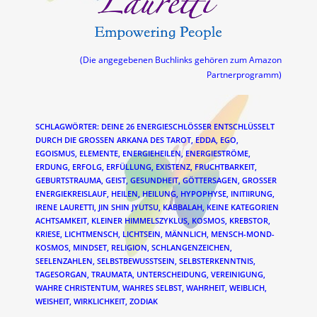
(Die angegebenen Buchlinks gehören zum Amazon
Partnerprogramm)
SCHLAGWÖRTER
:
DEINE 26 ENERGIESCHLÖSSER ENTSCHLÜSSELT
DURCH DIE GROSSEN ARKANA DES TAROT
,
EDDA
,
EGO
,
EGOISMUS
,
ELEMENTE
,
ENERGIEHEILEN
,
ENERGIESTRÖME
,
ERDUNG
,
ERFOLG
,
ERFÜLLUNG
,
EXISTENZ
,
FRUCHTBARKEIT
,
GEBURTSTRAUMA
,
GEIST
,
GESUNDHEIT
,
GÖTTERSAGEN
,
GROSSER E
NERGIEKREISLAUF
,
HEILEN
,
HEILUNG
,
HYPOPHYSE
,
INITIIRUNG
,
IRENE LAURETTI
,
JIN SHIN JYUTSU
,
KABBALAH
,
KEINE KATEGORIEN
ACHTSAMKEIT
,
KLEINER HIMMELSZYKLUS
,
KOSMOS
,
KREBSTOR
,
KRIESE
,
LICHTMENSCH
,
LICHTSEIN
,
MÄNNLICH
,
MENSCH-MOND-
KOSMOS
,
MINDSET
,
RELIGION
,
SCHLANGENZEICHEN
,
SEELENZAHLEN
,
SELBSTBEWUSSTSEIN
,
SELBSTERKENNTNIS
,
TAGESORGAN
,
TRAUMATA
,
UNTERSCHEIDUNG
,
VEREINIGUNG
,
WAHRE CHRISTENTUM
,
WAHRES SELBST
,
WAHRHEIT
,
WEIBLICH
,
WEISHEIT
,
WIRKLICHKEIT
,
ZODIAK