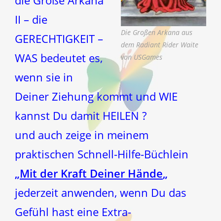
die Große Arkana
II – die
Die Großen Arkana aus
GERECHTIGKEIT –
dem Radiant Rider Waite
WAS bedeutet es,
von USGames
wenn sie in
Deiner Ziehung kommt und WIE
kannst Du damit HEILEN ?
und auch zeige in meinem
praktischen Schnell-Hilfe-Büchlein
„
Mit der Kraft Deiner Hände
„
jederzeit anwenden, wenn Du das
Gefühl hast eine Extra-