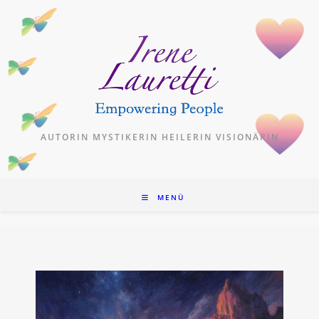
Zum
Inhalt
springen
AUTORIN MYSTIKERIN HEILERIN VISIONÄRIN
MENÜ