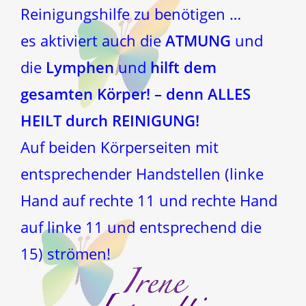
Reinigungshilfe zu benötigen …
es aktiviert auch die
ATMUNG
und
die
Lymphen
und
hilft dem
gesamten Körper! – denn ALLES
HEILT durch REINIGUNG!
Auf beiden Körperseiten mit
entsprechender Handstellen (linke
Hand auf rechte 11 und rechte Hand
auf linke 11 und entsprechend die
15) strömen!