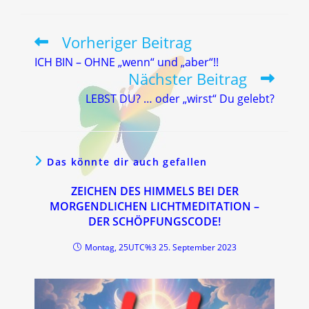
Vorheriger Beitrag
Weitere
Artikel
ICH BIN – OHNE „wenn“ und „aber“!!
ansehen
Nächster Beitrag
LEBST DU? … oder „wirst“ Du gelebt?
Das könnte dir auch gefallen
ZEICHEN DES HIMMELS BEI DER
MORGENDLICHEN LICHTMEDITATION –
DER SCHÖPFUNGSCODE!
Montag, 25UTC%3 25. September 2023