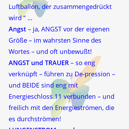
Luftballon, der zusammengedrückt
wird “ …
Angst
– ja, ANGST vor der eigenen
Größe – im wahrsten Sinne des
Wortes – und oft unbewußt!
ANGST und TRAUER
– so eng
verknüpft – führen zu De-pression –
und BEIDE sind eng mit
Energieschloss 11 verbunden – und
freilich mit den Energieströmen, die
es durchströmen!