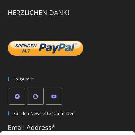
HERZLICHEN DANK!
Folge mir
Opens
Opens
Opens
Für den Newsletter anmelden
in
in
in
a
a
a
Email Address
*
new
new
new