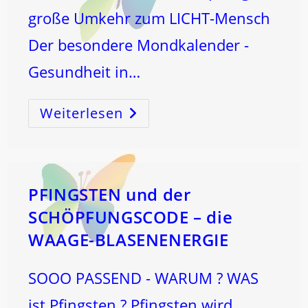
große Umkehr zum LICHT-Mensch
Der besondere Mondkalender -
Gesundheit in…
Weiterlesen
BEZIEHUNGEN
HEILEN
DICH
Und
Die
Welt!
PFINGSTEN und der
SCHÖPFUNGSCODE – die
WAAGE-BLASENENERGIE
SOOO PASSEND - WARUM ? WAS
ist Pfingsten ? Pfingsten wird