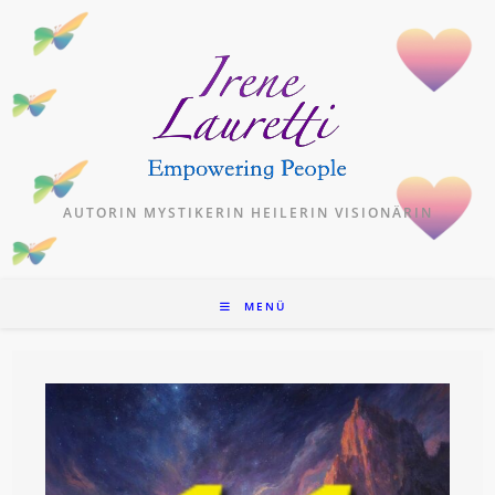
Zum
Inhalt
springen
AUTORIN MYSTIKERIN HEILERIN VISIONÄRIN
MENÜ