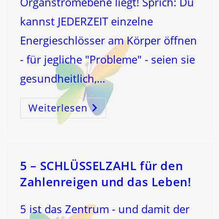
Organstromebene liegt! Sprich: Du
kannst JEDERZEIT einzelne
Energieschlösser am Körper öffnen
- für jegliche "Probleme" - seien sie
gesundheitlich,…
Weiterlesen
HILFE
Ist
IMMER
–
DIREKT
An
Und
IN
DIR!
5 – SCHLÜSSELZAHL für den
…
Zahlenreigen und das Leben!
5 ist das Zentrum - und damit der