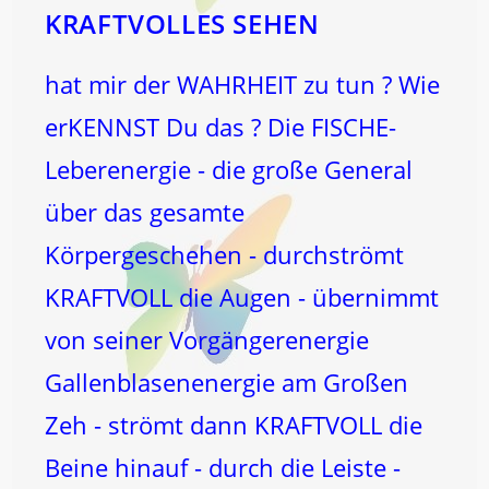
Leben!
KRAFTVOLLES SEHEN
hat mir der WAHRHEIT zu tun ? Wie
erKENNST Du das ? Die FISCHE-
Leberenergie - die große General
über das gesamte
Körpergeschehen - durchströmt
KRAFTVOLL die Augen - übernimmt
von seiner Vorgängerenergie
Gallenblasenenergie am Großen
Zeh - strömt dann KRAFTVOLL die
Beine hinauf - durch die Leiste -