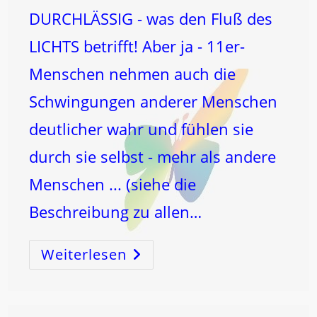
DURCHLÄSSIG - was den Fluß des
LICHTS betrifft! Aber ja - 11er-
Menschen nehmen auch die
Schwingungen anderer Menschen
deutlicher wahr und fühlen sie
durch sie selbst - mehr als andere
Menschen ... (siehe die
Beschreibung zu allen…
Weiterlesen
11
Und
De-
Pression!