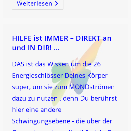
Weiterlesen
CHRISTI
HIMMELFAHRT
Und
PFINGSTEN
HILFE ist IMMER – DIREKT an
und IN DIR! …
DAS ist das Wissen um die 26
Energieschlösser Deines Körper -
super, um sie zum MONDströmen
dazu zu nutzen , denn Du berührst
hier eine andere
Schwingungsebene - die über der