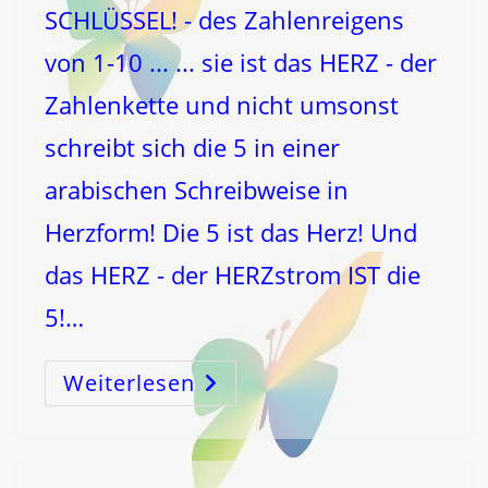
SCHLÜSSEL! - des Zahlenreigens
von 1-10 ... ... sie ist das HERZ - der
Zahlenkette und nicht umsonst
schreibt sich die 5 in einer
arabischen Schreibweise in
Herzform! Die 5 ist das Herz! Und
das HERZ - der HERZstrom IST die
5!…
Weiterlesen
5
–
SCHLÜSSELZAHL
Für
Den
Zahlenreigen
Und
Das