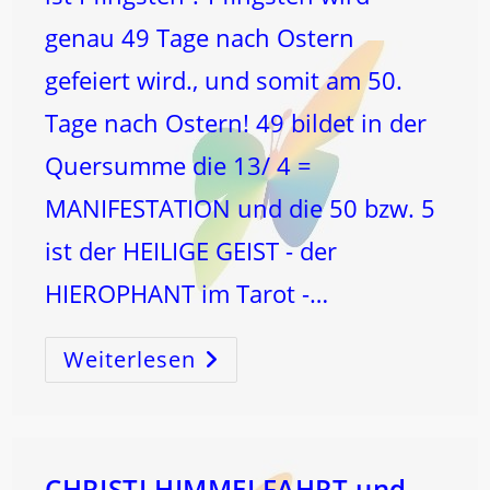
genau 49 Tage nach Ostern
gefeiert wird., und somit am 50.
Tage nach Ostern! 49 bildet in der
Quersumme die 13/ 4 =
MANIFESTATION und die 50 bzw. 5
ist der HEILIGE GEIST - der
HIEROPHANT im Tarot -…
Weiterlesen
PFINGSTEN
Und
Der
SCHÖPFUNGSCODE
–
Die
WAAGE-
BLASENENERGIE
CHRISTI HIMMELFAHRT und