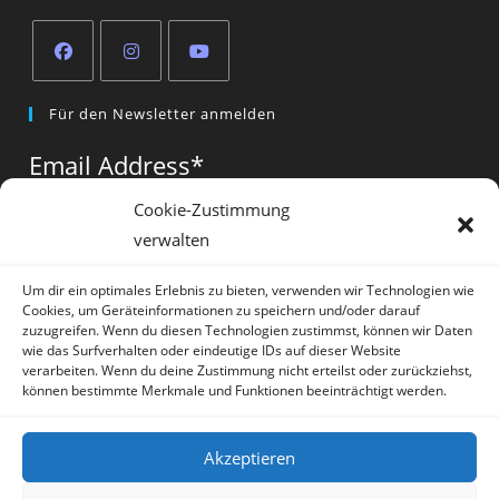
Opens
Opens
Opens
Für den Newsletter anmelden
in
in
in
a
a
a
Email Address
*
new
new
new
tab
tab
tab
Cookie-Zustimmung
verwalten
Vorname
*
Um dir ein optimales Erlebnis zu bieten, verwenden wir Technologien wie
Cookies, um Geräteinformationen zu speichern und/oder darauf
zuzugreifen. Wenn du diesen Technologien zustimmst, können wir Daten
wie das Surfverhalten oder eindeutige IDs auf dieser Website
verarbeiten. Wenn du deine Zustimmung nicht erteilst oder zurückziehst,
können bestimmte Merkmale und Funktionen beeinträchtigt werden.
* = required field
Akzeptieren