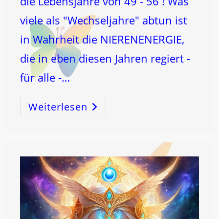
die Lebensjahre von 49 - 56 ! Was
viele als "Wechseljahre" abtun ist
in Wahrheit die NIERENENERGIE,
die in eben diesen Jahren regiert -
für alle -…
Weiterlesen
BLUTarmut,
UNRUHE,
HERZrasen
…
–
Und
Die
BRÜCKENSTRÖME!