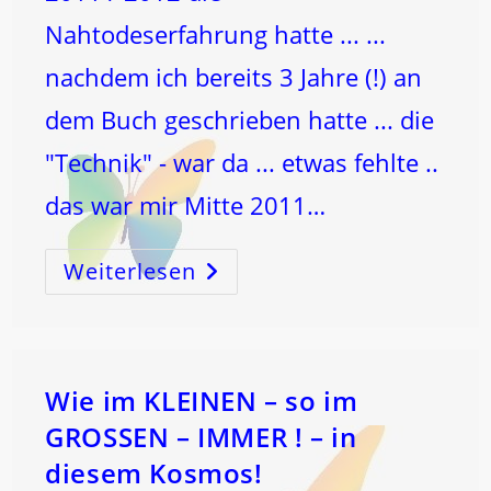
Nahtodeserfahrung hatte ... ...
nachdem ich bereits 3 Jahre (!) an
dem Buch geschrieben hatte ... die
"Technik" - war da ... etwas fehlte ..
das war mir Mitte 2011…
Weiterlesen
Das
Haus
–
Der
Schreibtisch
–
Der
Blick
…
Wie im KLEINEN – so im
GROSSEN – IMMER ! – in
diesem Kosmos!