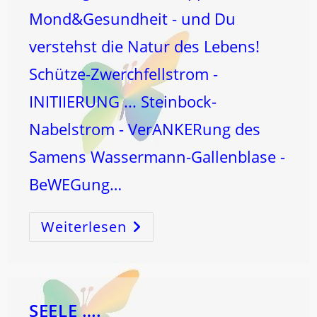
Mond&Gesundheit - und Du
verstehst die Natur des Lebens!
Schütze-Zwerchfellstrom -
INITIIERUNG ... Steinbock-
Nabelstrom - VerANKERung des
Samens Wassermann-Gallenblase -
BeWEGung…
Weiterlesen
Die
ORGANSTRÖME
Spiegeln
Das
LEBEN
…
SEELE ….