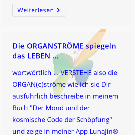
Weiterlesen
BINDEN
Und
ErLÖSEN!
–
Der
SCHÖPFUNGSCODE
Entschlüsselt
Die
Wahre
Die ORGANSTRÖME spiegeln
BeDEUTung!
das LEBEN …
wortwörtlich ... VERSTEHE also die
ORGAN(e)ströme wie ich sie Dir
ausführlich beschreibe in meinem
Buch "Der Mond und der
kosmische Code der Schöpfung"
und zeige in meiner App LunaJin®