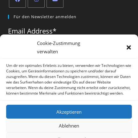
Opens
Opens
Opens
Für den Newsletter anmelden
in
in
in
a
a
a
Email Address
*
new
new
new
tab
tab
tab
Cookie-Zustimmung
verwalten
Vorname
*
Um dir ein optimales Erlebnis zu bieten, verwenden wir Technologien wie
Cookies, um Geräteinformationen zu speichern und/oder darauf
zuzugreifen. Wenn du diesen Technologien zustimmst, können wir Daten
wie das Surfverhalten oder eindeutige IDs auf dieser Website
verarbeiten. Wenn du deine Zustimmung nicht erteilst oder zurückziehst,
können bestimmte Merkmale und Funktionen beeinträchtigt werden.
* = required field
Akzeptieren
Ablehnen