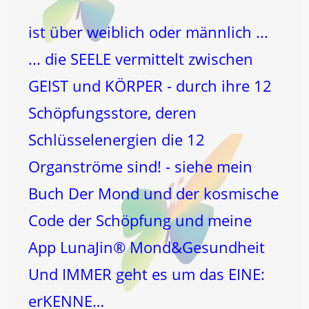
ist über weiblich oder männlich ...
... die SEELE vermittelt zwischen
GEIST und KÖRPER - durch ihre 12
Schöpfungsstore, deren
Schlüsselenergien die 12
Organströme sind! - siehe mein
Buch Der Mond und der kosmische
Code der Schöpfung und meine
App LunaJin® Mond&Gesundheit
Und IMMER geht es um das EINE:
erKENNE…