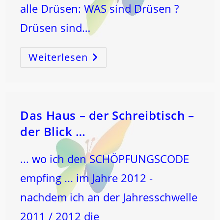
alle Drüsen: WAS sind Drüsen ?
Drüsen sind…
Weiterlesen
DIE
DRÜSEN
–
Wie
Zum
Beispiel
SCHILDDRÜSE
…
–
Das Haus – der Schreibtisch –
(und
Mehr)
der Blick …
…
Aus
Der
Sicht
... wo ich den SCHÖPFUNGSCODE
Des
SCHÖPFUNGSCODES!
empfing ... im Jahre 2012 -
nachdem ich an der Jahresschwelle
2011 / 2012 die