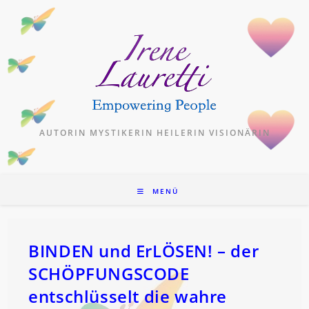
Zum
Inhalt
springen
AUTORIN MYSTIKERIN HEILERIN VISIONÄRIN
MENÜ
BINDEN und ErLÖSEN! – der
SCHÖPFUNGSCODE
entschlüsselt die wahre