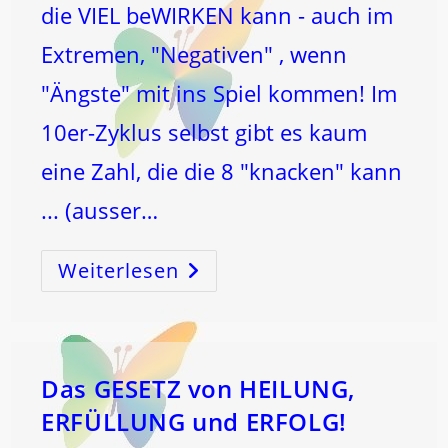
die VIEL beWIRKEN kann - auch im
Extremen, "Negativen" , wenn
"Ängste" mit ins Spiel kommen! Im
10er-Zyklus selbst gibt es kaum
eine Zahl, die die 8 "knacken" kann
... (ausser…
Weiterlesen
WELCHE
Zahl
„knackt“
Die
8
?
Das GESETZ von HEILUNG,
ERFÜLLUNG und ERFOLG!