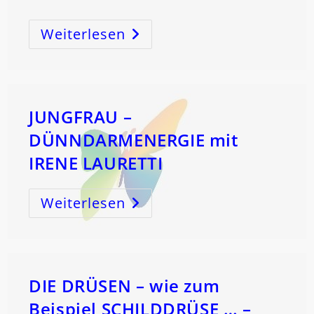
Weiterlesen
SEELE
….
JUNGFRAU –
DÜNNDARMENERGIE mit
IRENE LAURETTI
Weiterlesen
JUNGFRAU
–
DÜNNDARMENERGIE
Mit
IRENE
LAURETTI
DIE DRÜSEN – wie zum
Beispiel SCHILDDRÜSE … –