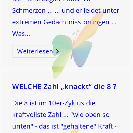
Schmerzen ... ... und er leidet unter
extremen Gedächtnisstörungen ...
Was…
Weiterlesen
BEWUSSTSEIN
Versus
…
Medizinisches
„Fachwissen“
!
WELCHE Zahl „knackt“ die 8 ?
Die 8 ist im 10er-Zyklus die
kraftvollste Zahl ... "wie oben so
unten" - das ist "gehaltene" Kraft -