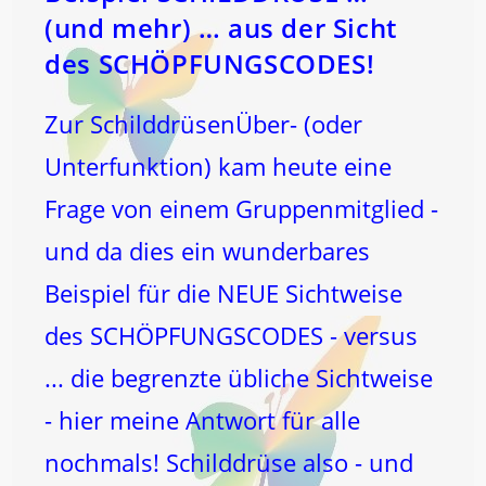
(und mehr) … aus der Sicht
des SCHÖPFUNGSCODES!
Zur SchilddrüsenÜber- (oder
Unterfunktion) kam heute eine
Frage von einem Gruppenmitglied -
und da dies ein wunderbares
Beispiel für die NEUE Sichtweise
des SCHÖPFUNGSCODES - versus
... die begrenzte übliche Sichtweise
- hier meine Antwort für alle
nochmals! Schilddrüse also - und