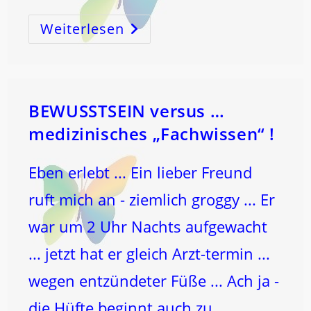
Weiterlesen
Wie
Im
KLEINEN
–
So
Im
GROSSEN
–
IMMER
BEWUSSTSEIN versus …
!
–
medizinisches „Fachwissen“ !
In
Diesem
Kosmos!
Eben erlebt ... Ein lieber Freund
ruft mich an - ziemlich groggy ... Er
war um 2 Uhr Nachts aufgewacht
... jetzt hat er gleich Arzt-termin ...
wegen entzündeter Füße ... Ach ja -
die Hüfte beginnt auch zu