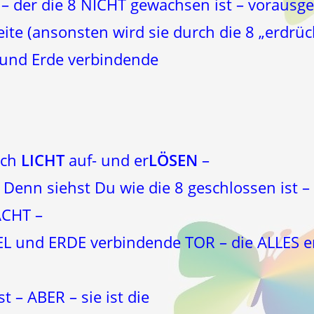
– der die 8 NICHT gewachsen ist – vorausge
eite (ansonsten wird sie durch die 8 „erdrück
 und Erde verbindende
rch
LICHT
auf- und er
LÖSEN
–
Denn siehst Du wie die 8 geschlossen ist –
ACHT –
EL und ERDE verbindende TOR – die ALLES 
 – ABER – sie ist die