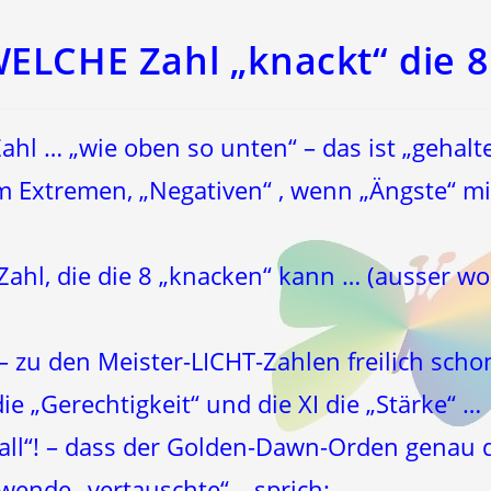
ELCHE Zahl „knackt“ die 8
Zahl … „wie oben so unten“ – das ist
„gehalt
m Extremen, „Negativen“ , wenn „Ängste“ mi
Zahl, die die 8 „knacken“ kann … (ausser wo
 zu den Meister-LICHT-Zahlen freilich scho
die „Gerechtigkeit“ und die XI die „Stärke“ …
all“! – dass der Golden-Dawn-Orden genau 
wende „vertauschte“ – sprich: