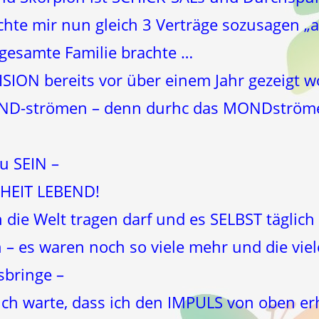
te mir nun gleich 3 Verträge sozusagen „a
 gesamte Familie brachte …
 VISION bereits vor über einem Jahr gezeigt 
ND-strömen – denn durhc das MONDströme
u SEIN –
RHEIT LEBEND!
die Welt tragen darf und es SELBST täglich 
en – es waren noch so viele mehr und die vi
usbringe –
– ich warte, dass ich den IMPULS von oben er