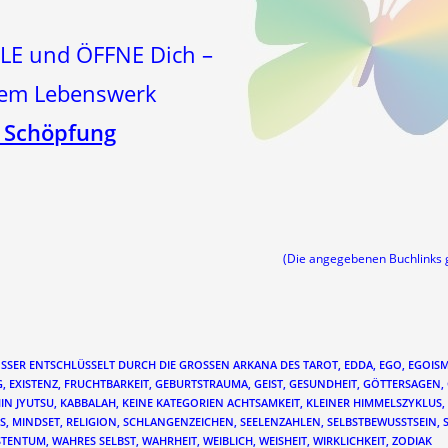
LE und ÖFFNE Dich –
inem Lebenswerk
 Schöpfung
(Die angegebenen Buchlink
ÖSSER ENTSCHLÜSSELT DURCH DIE GROSSEN ARKANA DES TAROT
,
EDDA
,
EGO
,
EGOIS
G
,
EXISTENZ
,
FRUCHTBARKEIT
,
GEBURTSTRAUMA
,
GEIST
,
GESUNDHEIT
,
GÖTTERSAGEN
,
HIN JYUTSU
,
KABBALAH
,
KEINE KATEGORIEN ACHTSAMKEIT
,
KLEINER HIMMELSZYKLUS
,
S
,
MINDSET
,
RELIGION
,
SCHLANGENZEICHEN
,
SEELENZAHLEN
,
SELBSTBEWUSSTSEIN
,
STENTUM
,
WAHRES SELBST
,
WAHRHEIT
,
WEIBLICH
,
WEISHEIT
,
WIRKLICHKEIT
,
ZODIAK