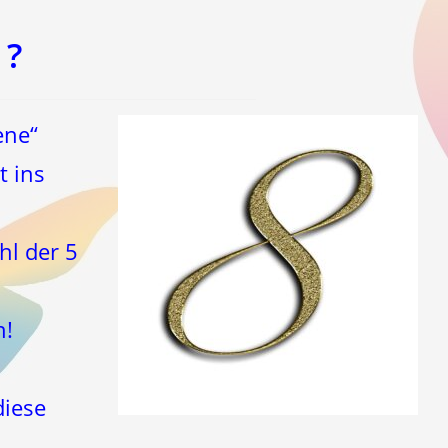
 ?
ene“
t ins
hl der 5
n!
diese