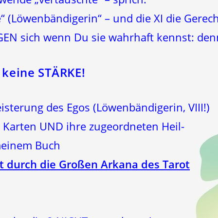
e“ (Löwenbändigerin“ – und die XI die Gerecht
GEN sich wenn Du sie wahrhaft kennst: den
 keine STÄRKE!
sterung des Egos (Löwenbändigerin, VIII!)
n Karten UND ihre zugeordneten Heil-
meinem Buch
lt durch die Großen Arkana des Tarot