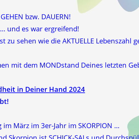
G GEHEN bzw. DAUERN!
e … und es war ergreifend!
 ist zu sehen wie die AKTUELLE Lebenszahl 
men mit dem MONDstand Deines letzten Geb
heit in Deiner Hand 2024
bt!
g im März im 3er-Jahr im SKORPION …
und Skorpion ist SCHICK-SALs und Durchspü