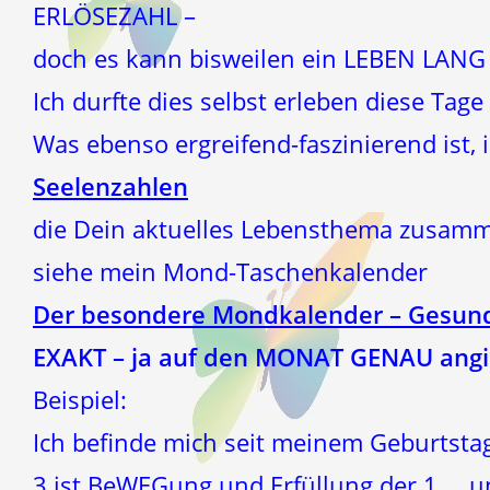
ERLÖSEZAHL –
doch es kann bisweilen ein LEBEN LAN
Ich durfte dies selbst erleben diese Tag
Was ebenso ergreifend-faszinierend ist,
Seelenzahlen
die Dein aktuelles Lebensthema zusam
siehe mein Mond-Taschenkalender
Der besondere Mondkalender – Gesund
EXAKT – ja auf den MONAT GENAU angi
Beispiel:
Ich befinde mich seit meinem Geburtsta
3 ist BeWEGung und Erfüllung der 1 … 