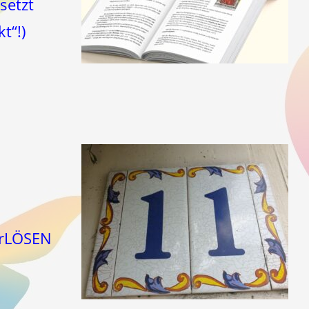
setzt
t“!)
erLÖSEN