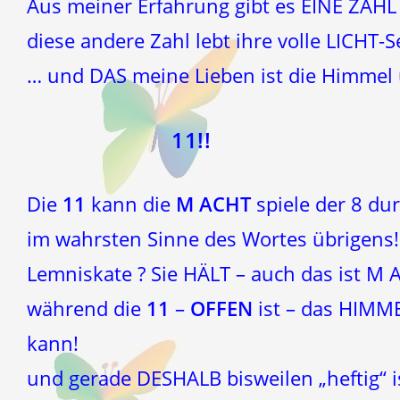
Aus meiner Erfahrung gibt es EINE ZAHL 
diese andere Zahl lebt ihre volle LICHT-S
… und DAS meine Lieben ist die Himmel
11!!
Die
11
kann die
M ACHT
spiele der 8 du
im wahrsten Sinne des Wortes übrigens! 
Lemniskate ? Sie HÄLT – auch das ist M 
während die
11
–
OFFEN
ist – das HIMM
kann!
und gerade DESHALB bisweilen „heftig“ ist