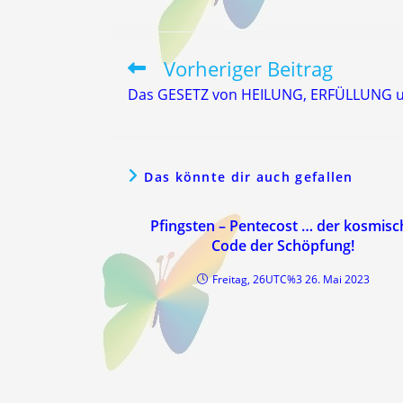
Vorheriger Beitrag
Weitere
Artikel
Das GESETZ von HEILUNG, ERFÜLLUNG 
ansehen
Das könnte dir auch gefallen
Pfingsten – Pentecost … der kosmisc
Code der Schöpfung!
Freitag, 26UTC%3 26. Mai 2023