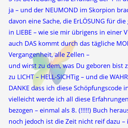
ja – und der NEUMOND im Skorpion brach
davon eine Sache, die ErLÖSUNG für die
in LIEBE – wie sie mir übrigens in einer
auch DAS kommt durch das tägliche MO
Vergangenheit, alle Zellen –
und wirst zu dem, was Du geboren bist z
zu LICHT – HELL-SICHTig – und die WAH
DANKE dass ich diese Schöpfungscode in 
vielleicht werde ich all diese Erfahrung
bezogen – einmal als 8. (!!!!!) Buch hera
noch jedoch ist die Zeit nicht reif dazu 