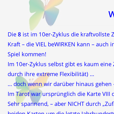
einem
einem
neuen
neuen
Fenster
Fenster
W
Die
8
ist im 10er-Zyklus die kraftvollste 
Kraft – die VIEL beWIRKEN kann – auch i
Spiel kommen!
Im 10er-Zyklus selbst gibt es kaum eine 
durch ihre extreme Flexibilität) …
… doch wenn wir darüber hinaus gehen –
Im Tarot war ursprünglich die Karte VIII 
Sehr spannend, – aber NICHT durch „Zuf
beiden Karten um die letzte Jahrhundert