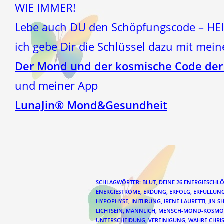
WIE IMMER!
Lebe auch DU den Schöpfungscode – HEI
ich gebe Dir die Schlüssel dazu mit me
Der Mond und der kosmische Code der
und meiner App
LunaJin® Mond&Gesundheit
SCHLAGWÖRTER
:
BLUT
,
DEINE 26 ENERGIESCHL
ENERGIESTRÖME
,
ERDUNG
,
ERFOLG
,
ERFÜLLUN
HYPOPHYSE
,
INITIIRUNG
,
IRENE LAURETTI
,
JIN S
LICHTSEIN
,
MÄNNLICH
,
MENSCH-MOND-KOSMO
UNTERSCHEIDUNG
,
VEREINIGUNG
,
WAHRE CHRI