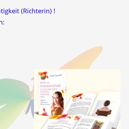
igkeit (Richterin) !
n: