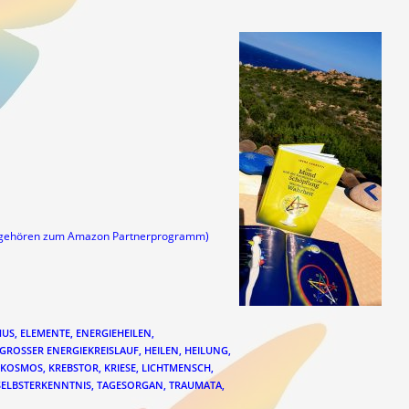
s gehören zum Amazon Partnerprogramm)
MUS
,
ELEMENTE
,
ENERGIEHEILEN
,
GROSSER ENERGIEKREISLAUF
,
HEILEN
,
HEILUNG
,
KOSMOS
,
KREBSTOR
,
KRIESE
,
LICHTMENSCH
,
SELBSTERKENNTNIS
,
TAGESORGAN
,
TRAUMATA
,