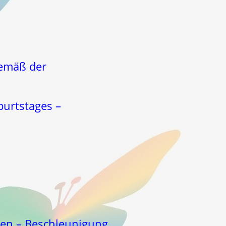
gemäß der
urtstages –
len – Beschleunigung …