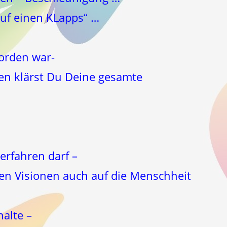
uf einen KLapps“ …
worden war-
n klärst Du Deine gesamte
erfahren darf –
elen Visionen auch auf die Menschheit
halte –