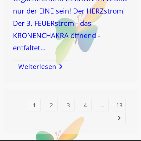
nur der EINE sein! Der HERZstrom!
Der 3. FEUERstrom - das
KRONENCHAKRA öffnend -
entfaltet…
Weiterlesen
ROSE
UND
HERZgesundheit!
1
2
3
4
…
13
Zur nächst