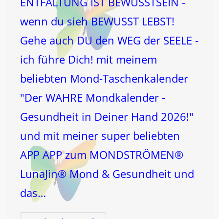
ENTFALTUNG IST BEWUSSTSEIN -
wenn du sieh BEWUSST LEBST!
Gehe auch DU den WEG der SEELE -
ich führe Dich! mit meinem
beliebten Mond-Taschenkalender
"Der WAHRE Mondkalender -
Gesundheit in Deiner Hand 2026!"
und mit meiner super beliebten
APP APP zum MONDSTRÖMEN®
LunaJin® Mond & Gesundheit und
das…