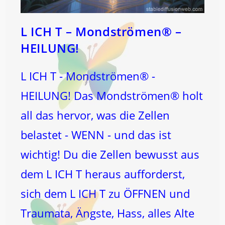
L ICH T – Mondströmen® –
HEILUNG!
L ICH T - Mondströmen® -
HEILUNG! Das Mondströmen® holt
all das hervor, was die Zellen
belastet - WENN - und das ist
wichtig! Du die Zellen bewusst aus
dem L ICH T heraus aufforderst,
sich dem L ICH T zu ÖFFNEN und
Traumata, Ängste, Hass, alles Alte