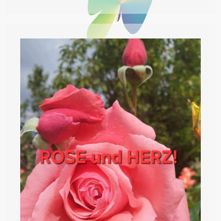
WAS
Ist
Das?