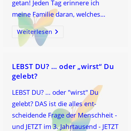
getan! Jeden Tag erinnere ich
meine Familie daran, welches…
Weiterlesen
LEBT
LEBST DU? … oder „wirst“ Du
gelebt?
LEBST DU? ... oder "wirst" Du
gelebt? DAS ist die alles ent-
scheidende Frage der Menschheit -
und JETZT im 3. Jahrtausend - JETZT