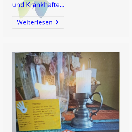
und Krankhafte…
Weiterlesen
L
ICH
T
–
Mondströmen®
–
HEILUNG!