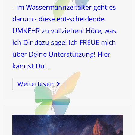
- im Wassermannzeitalter geht es
darum - diese ent-scheidende
UMKEHR zu vollziehen! Höre, was
ich Dir dazu sage! Ich FREUE mich
über Deine Unterstützung! Hier
kannst Du…
Weiterlesen
LEBST
DU?
…
Oder
„wirst“
Du
Gelebt?