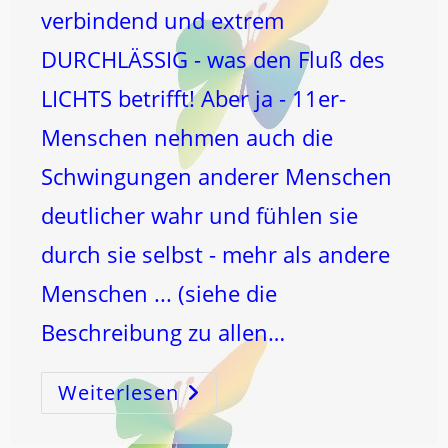
verbindend und extrem
DURCHLÄSSIG - was den Fluß des
LICHTS betrifft! Aber ja - 11er-
Menschen nehmen auch die
Schwingungen anderer Menschen
deutlicher wahr und fühlen sie
durch sie selbst - mehr als andere
Menschen ... (siehe die
Beschreibung zu allen…
Weiterlesen
11
Und
De-
Pression!