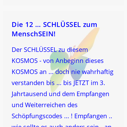
KRANKE
WELT!
Die 12 … SCHLÜSSEL zum
MenschSEIN!
Der SCHLÜSSEL zu diesem
KOSMOS - von Anbeginn dieses
KOSMOS an ... doch nie wahrhaftig
verstanden bis ... bis JETZT im 3.
Jahrtausend und dem Empfangen
und Weiterreichen des
Schöpfungscodes ... ! Empfangen ..
wie sollte es auch anders sein - an