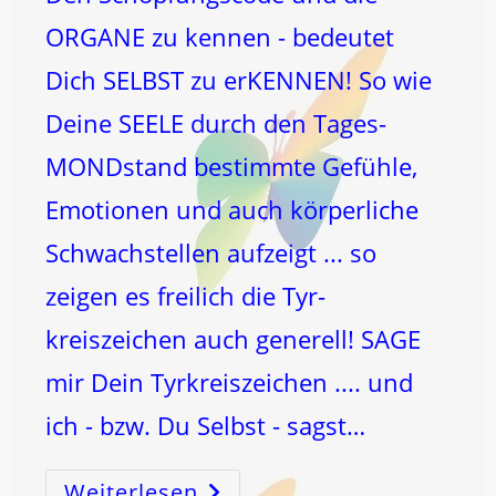
ORGANE zu kennen - bedeutet
Dich SELBST zu erKENNEN! So wie
Deine SEELE durch den Tages-
MONDstand bestimmte Gefühle,
Emotionen und auch körperliche
Schwachstellen aufzeigt ... so
zeigen es freilich die Tyr-
kreiszeichen auch generell! SAGE
mir Dein Tyrkreiszeichen .... und
ich - bzw. Du Selbst - sagst…
Weiterlesen
SAGE