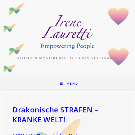
Zum
Inhalt
springen
AUTORIN MYSTIKERIN HEILERIN VISIONÄRIN
MENÜ
Drakonische STRAFEN –
KRANKE WELT!