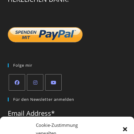
Folge mir
Opens
Opens
Opens
Für den Newsletter anmelden
in
in
in
a
a
a
Email Address
*
new
new
new
tab
tab
tab
Cookie-Zustimmung
verwalten