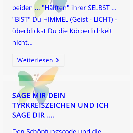
beiden ... "Hälften" ihrer SELBST ...
"BIST" Du HIMMEL (Geist - LICHT) -
überblickst Du die Körperlichkeit
nicht…
Weiterlesen
Wenn
Der
KÖRPER
Nicht
So
Will
…
Wie
„Du“
SAGE MIR DEIN
Das
Gerne
TYRKREISZEICHEN UND ICH
Hättest
…
SAGE DIR ….
Den Schöpfungscode und die