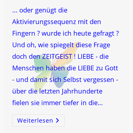
... oder genügt die
Aktivierungssequenz mit den
Fingern ? wurde ich heute gefragt ?
Und oh, wie spiegelt diese Frage
doch den ZEITGEIST ! LIEBE - die
Menschen haben die LIEBE zu Gott
- und damit sich Selbst vergessen -
über die letzten Jahrhunderte
fielen sie immer tiefer in die…
Weiterlesen
BRAUCHE
Ich
Die
LIEBE