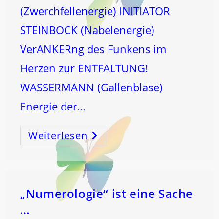
(Zwerchfellenergie) INITIATOR
STEINBOCK (Nabelenergie)
VerANKERng des Funkens im
Herzen zur ENTFALTUNG!
WASSERMANN (Gallenblase)
Energie der…
Weiterlesen
JEDEr
Der
12
Heiligen
Organ-
Schöpfungsströme
Hat
Seinen
Eigenen
„Numerologie“ ist eine Sache
Zauber
…
…