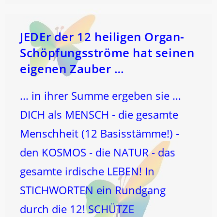
Zu
Den
Tages-
Organen
…
JEDEr der 12 heiligen Organ-
Schöpfungsströme hat seinen
eigenen Zauber …
... in ihrer Summe ergeben sie ...
DICH als MENSCH - die gesamte
Menschheit (12 Basisstämme!) -
den KOSMOS - die NATUR - das
gesamte irdische LEBEN! In
STICHWORTEN ein Rundgang
durch die 12! SCHÜTZE