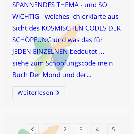
SPANNENDES THEMA - und SO
WICHTIG - welches ich erklärte aus
Sicht des KOSMISCHEN CODES DER
SCHÖPFUNG und was das für
JEDEN EINZELNEN bedeutet ...
siehe zum Schöpfungscode mein
Buch Der Mond und der…
Weiterlesen
Von
Der
1
Zur
3!
…
Durch
Die
2!
1
2
3
4
5
Zur vorherigen Seite