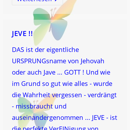
MIR
DEIN
TYRKREISZEICHEN
UND
ICH
SAGE
DIR
….
JEVE !!
DAS ist der eigentliche
URSPRUNGsname von Jehovah
oder auch Jave ... GOTT ! Und wie
im Grund so gut wie alles - wurde
die Wahrheit vergessen - verdrängt
- missbraucht und
auseinandergenommen ... JEVE - ist
die perfekte VerEINigung von