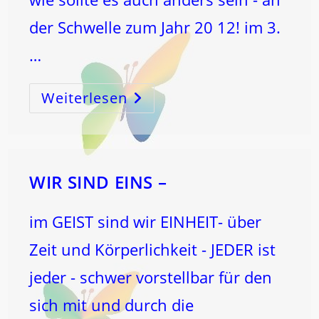
der Schwelle zum Jahr 20 12! im 3.
…
Weiterlesen
Die
12
…
SCHLÜSSEL
Zum
MenschSEIN!
WIR SIND EINS –
im GEIST sind wir EINHEIT- über
Zeit und Körperlichkeit - JEDER ist
jeder - schwer vorstellbar für den
sich mit und durch die