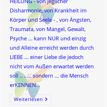
HEILUNG - von jeglicher
Disharmonie, von Krankheit im
Körper und Seele - , von Ängsten,
Traumata, von Mangel, Gewalt,
Psyche ... kann NUR und einzig
und Alleine erreicht werden durch
LIEBE ... einer Liebe die jedoch
nicht vom Außen erwartet werden
soll .. . ... sondern ... die Mensch
erKENNEN…
Weiterlesen
Drakonische
STRAFEN
–