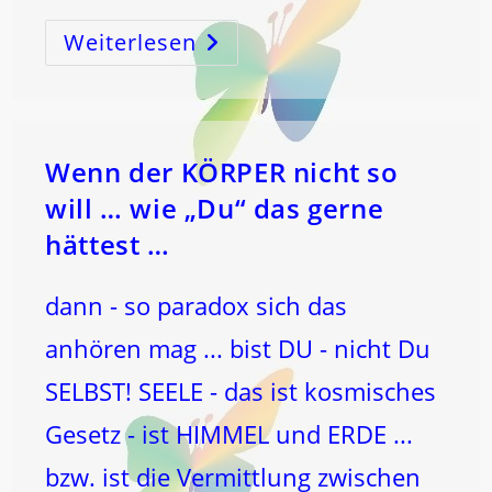
Weiterlesen
„Numerologie“
Ist
Eine
Sache
…
Wenn der KÖRPER nicht so
will … wie „Du“ das gerne
hättest …
dann - so paradox sich das
anhören mag ... bist DU - nicht Du
SELBST! SEELE - das ist kosmisches
Gesetz - ist HIMMEL und ERDE ...
bzw. ist die Vermittlung zwischen