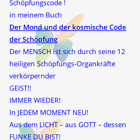
Schöpfungscode !
in meinem Buch
Der Mond und der kosmische Code
der Schöpfung
Der MENSCH ist sich durch seine 12
heiligen Schöpfungs-Organkräfte
verkörpernder
GEIST!!
IMMER WIEDER!
In JEDEM MOMENT NEU!
Aus dem LICHT – aus GOTT – dessen
FUNKE DU BIST!