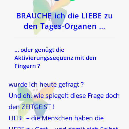
in
in
einem
einem
neuen
neuen
Fenster
Fenster
BRAUCHE ich die LIEBE zu
den Tages-Organen …
… oder genügt die
Aktivierungssequenz mit den
Fingern ?
wurde ich heute gefragt ?
Und oh, wie spiegelt diese Frage doch
den ZEITGEIST !
LIEBE – die Menschen haben die