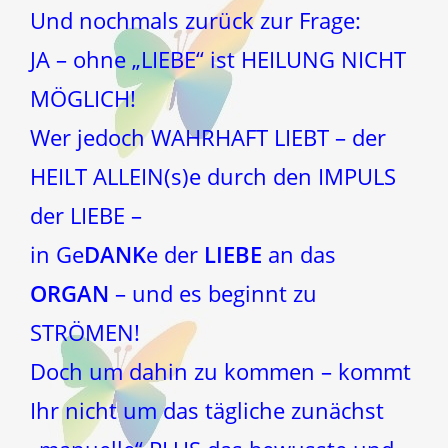
Und nochmals zurück zur Frage:
JA – ohne „LIEBE“ ist HEILUNG NICHT
MÖGLICH!
Wer jedoch WAHRHAFT LIEBT – der
HEILT ALLEIN(s)e durch den IMPULS
der LIEBE –
in Ge
DANK
e der
LIEBE
an das
ORGAN
– und es beginnt zu
STRÖMEN!
Doch um dahin zu kommen – kommt
Ihr nicht um das tägliche zunächst