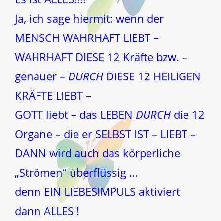
Ja, ich sage hiermit: wenn der
MENSCH WAHRHAFT LIEBT –
WAHRHAFT DIESE 12 Kräfte bzw. –
genauer –
DURCH
DIESE 12 HEILIGEN
KRÄFTE LIEBT –
GOTT liebt – das LEBEN
DURCH
die 12
Organe – die er SELBST IST – LIEBT –
DANN wird auch das körperliche
„Strömen“ überflüssig …
denn EIN LIEBESIMPULS aktiviert
dann ALLES !