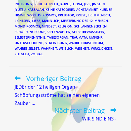
INITIIRUNG
,
IRENE LAURETTI
,
JAHVE
,
JEHOVA
,
JEVE
,
JIN SHIN
JYUTSU
,
KABBALAH
,
KEINE KATEGORIEN ACHTSAMKEIT
,
KLEINER
HIMMELSZYKLUS
,
KOSMOS
,
KREBSTOR
,
KRIESE
,
LICHTMENSCH
,
LICHTSEIN
,
LIEBE
,
MÄNNLICH
,
MEISTERUNG DER 12
,
MENSCH-
MOND-KOSMOS
,
MINDSET
,
RELIGION
,
SCHLANGENZEICHEN
,
SCHÖPFUNGSCODE
,
SEELENZAHLEN
,
SELBSTBEWUSSTSEIN
,
SELBSTERKENNTNIS
,
TAGESORGAN
,
TRAUMATA
,
UMKEHR
,
UNTERSCHEIDUNG
,
VEREINIGUNG
,
WAHRE CHRISTENTUM
,
WAHRES SELBST
,
WAHRHEIT
,
WEIBLICH
,
WEISHEIT
,
WIRKLICHKEIT
,
ZEITGEIST
,
ZODIAK
Vorheriger Beitrag
Weitere
Artikel
JEDEr der 12 heiligen Organ-
ansehen
Schöpfungsströme hat seinen eigenen
Zauber …
Nächster Beitrag
WIR SIND EINS -