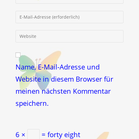
deinen
Namen
Gib
oder
deine
Benutzernamen
E-
Gib
zum
Mail-
deine
Kommentieren
Adresse
Website-
ein
zum
URL
Kommentieren
ein
Name, E-Mail-Adresse und
ein
(optional)
Website in diesem Browser für
meinen nächsten Kommentar
speichern.
6 ×
= forty eight