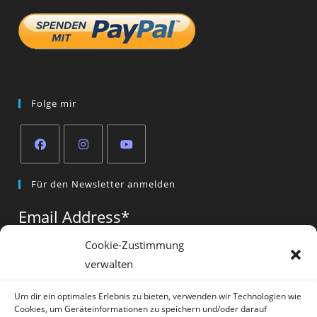
Folge mir
Opens
Opens
Opens
Für den Newsletter anmelden
in
in
in
a
a
a
Email Address
*
new
new
new
tab
tab
tab
Cookie-Zustimmung
verwalten
Vorname
*
Um dir ein optimales Erlebnis zu bieten, verwenden wir Technologien wie
Cookies, um Geräteinformationen zu speichern und/oder darauf