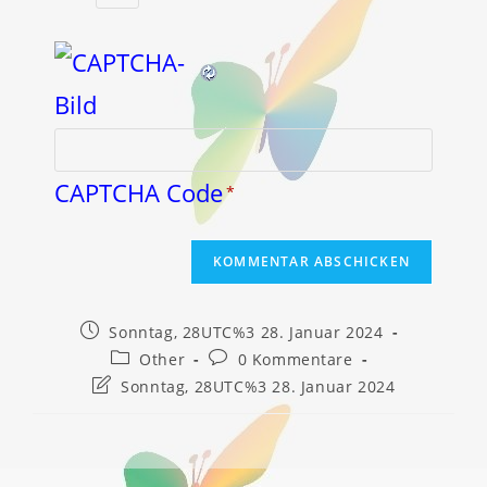
CAPTCHA Code
*
Beitrag
Sonntag, 28UTC%3 28. Januar 2024
veröffentlicht:
Beitrags-
Beitrags-
Other
0 Kommentare
Kategorie:
Kommentare:
Beitrag
Sonntag, 28UTC%3 28. Januar 2024
zuletzt
geändert
am: