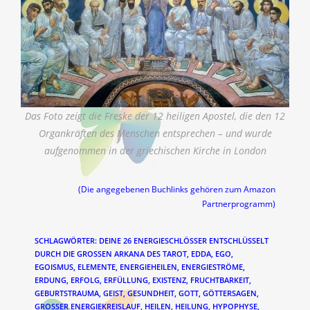
Das Foto zeigt die Freske der 12 heiligen Apostel, die den 12
Organkräften des Menschen entsprechen – und wurde
aufgenommen in der griechischen Kirche in London
(Die angegebenen Buchlinks gehören zum Amazon
Partnerprogramm)
SCHLAGWÖRTER
:
DEINE 26 ENERGIESCHLÖSSER ENTSCHLÜSSELT
DURCH DIE GROSSEN ARKANA DES TAROT
,
EDDA
,
EGO
,
EGOISMUS
,
ELEMENTE
,
ENERGIEHEILEN
,
ENERGIESTRÖME
,
ERDUNG
,
ERFOLG
,
ERFÜLLUNG
,
EXISTENZ
,
FRUCHTBARKEIT
,
GEBURTSTRAUMA
,
GEIST
,
GESUNDHEIT
,
GOTT
,
GÖTTERSAGEN
,
GROSSER ENERGIEKREISLAUF
,
HEILEN
,
HEILUNG
,
HYPOPHYSE
,