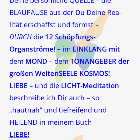
Deine persönliche QUELLE – die
BLAUPAUSE aus der Du Deine Rea-
lität erschaffst und formst –
DURCH
die
12 Schöpfungs-
Organströme!
– im
EINKLANG mit
dem
MOND
– dem
TONANGEBER der
großen WeltenSEELE KOSMOS!
LIEBE –
und die
LICHT-Meditation
beschreibe ich Dir auch – so
„hautnah“ und tiefreifend und
HEILEND in meinem Buch
LIEBE!