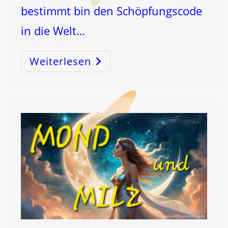
bestimmt bin den Schöpfungscode
in die Welt…
Weiterlesen
7
SIEBT
Aus!
DEUTSCHE
SPRACHE
=
HEILige
Sprache!