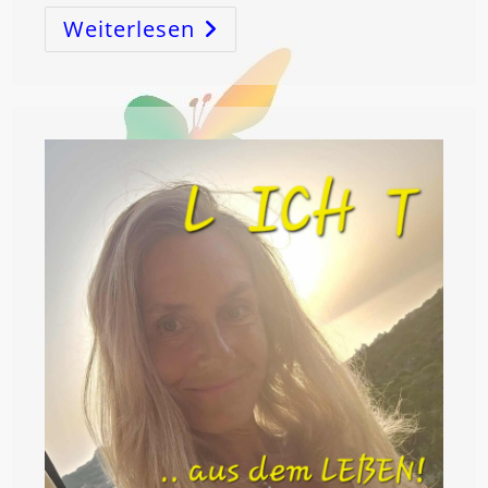
Weiterlesen
Der
SCHÖPFUNGSCODE
Als
BeSTIMMung!