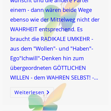
wünscht und die andere Partei
einem - dann wären beide Wege
ebenso wie der Mittelweg nicht der
WAHRHEIT entsprechend. Es
braucht die RADIKALE UMKEHR -
aus dem "Wollen"- und "Haben"-
Ego"Ichwill"-Denken hin zum
übergeordneten GÖTTLICHEN
WILLEN - dem WAHREN SELBST! -…
Weiterlesen
MITTELWEG
Oder
WAHRHEIT?