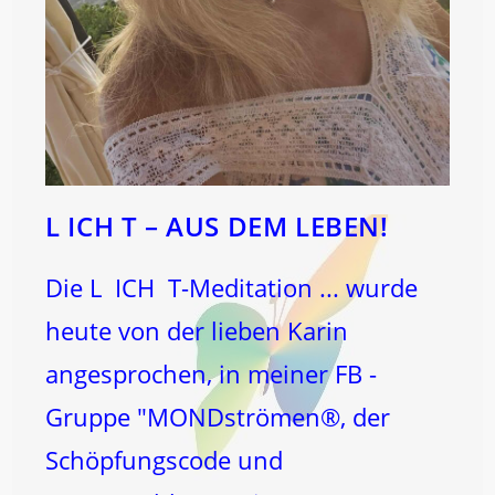
L ICH T – AUS DEM LEBEN!
Die L ICH T-Meditation ... wurde
heute von der lieben Karin
angesprochen, in meiner FB -
Gruppe "MONDströmen®, der
Schöpfungscode und