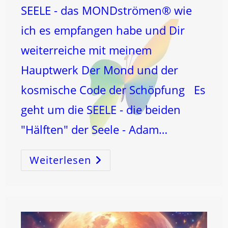
SEELE - das MONDströmen® wie
ich es empfangen habe und Dir
weiterreiche mit meinem
Hauptwerk Der Mond und der
kosmische Code der Schöpfung Es
geht um die SEELE - die beiden
"Hälften" der Seele - Adam…
Weiterlesen
ERBSÜNDE
UND
DER
TANZ
DER
SEELE
Zwischen
LICHT
Und
DUNKEL!