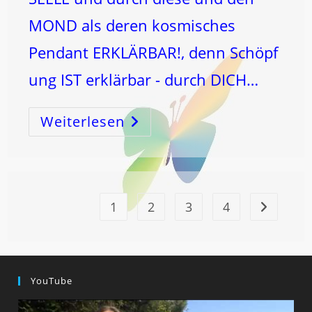
MOND als deren kosmisches
Pendant ERKLÄRBAR!, denn Schöpf
ung IST erklärbar - durch DICH…
Weiterlesen
ALLES
Ist
HEILBAR
Aus
Dem
L
ICH
T
1
2
3
4
Zur nächst
YouTube