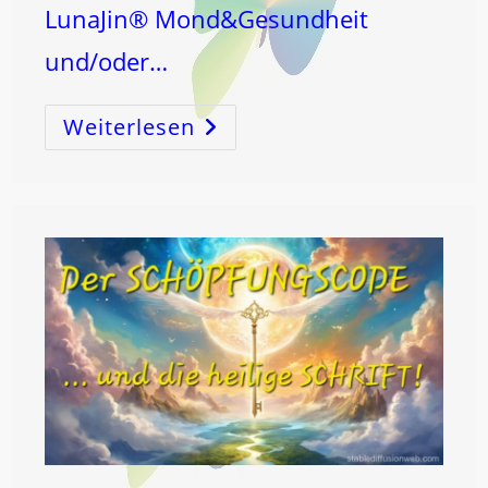
LunaJin® Mond&Gesundheit
und/oder…
Weiterlesen
MOND
&
MILZ!