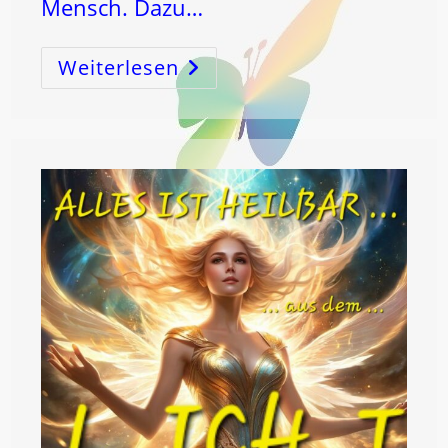
Mensch. Dazu…
Weiterlesen
Der
SCHÖPFUNGSCODE
Und
Die
Heilige
SCHRIFT
!