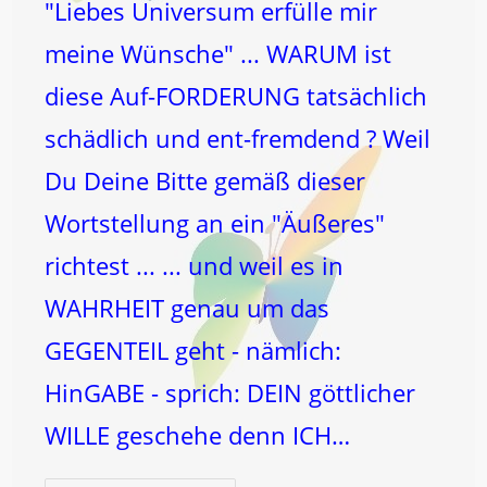
"Liebes Universum erfülle mir
meine Wünsche" ... WARUM ist
diese Auf-FORDERUNG tatsächlich
schädlich und ent-fremdend ? Weil
Du Deine Bitte gemäß dieser
Wortstellung an ein "Äußeres"
richtest ... ... und weil es in
WAHRHEIT genau um das
GEGENTEIL geht - nämlich:
HinGABE - sprich: DEIN göttlicher
WILLE geschehe denn ICH…