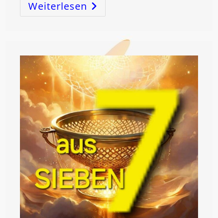
Weiterlesen
„Liebes
Universum
Erfülle
Mir
Meine
Wünsche“
…