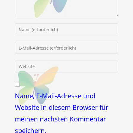
Gib
deinen
Namen
Gib
oder
deine
Benutzernamen
E-
Gib
zum
Mail-
deine
Kommentieren
Adresse
Website-
ein
zum
URL
Kommentieren
ein
Name, E-Mail-Adresse und
ein
(optional)
Website in diesem Browser für
meinen nächsten Kommentar
speichern.