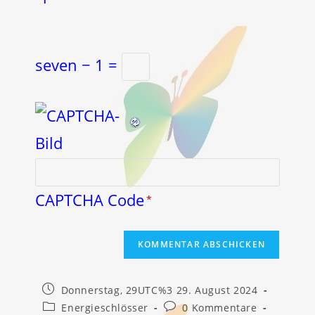
seven − 1 =
CAPTCHA Code
*
Beitrag
Donnerstag, 29UTC%3 29. August 2024
veröffentlicht:
Beitrags-
Beitrags-
Energieschlösser
0 Kommentare