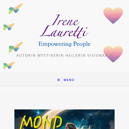
Zum
Inhalt
springen
AUTORIN MYSTIKERIN HEILERIN VISIONÄRIN
MENÜ