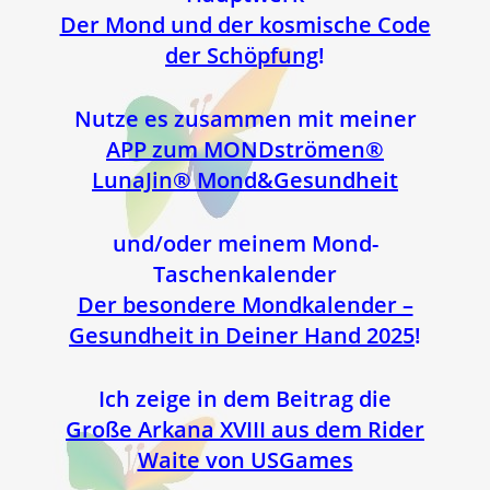
Der Mond und der kosmische Code
der Schöpfung
!
Nutze es zusammen mit meiner
APP zum MONDströmen®
LunaJin® Mond&Gesundheit
und/oder meinem Mond-
Taschenkalender
Der besondere Mondkalender –
Gesundheit in Deiner Hand 2025
!
Ich zeige in dem Beitrag die
Große Arkana XVIII aus dem Rider
Waite von USGames