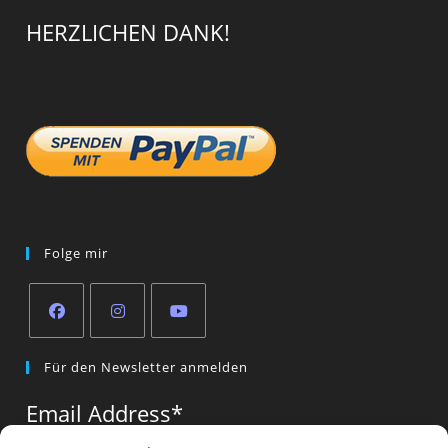
HERZLICHEN DANK!
Folge mir
Opens
Opens
Opens
Für den Newsletter anmelden
in
in
in
a
a
a
Email Address
*
new
new
new