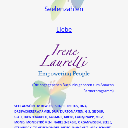
Seelenzahlen
Liebe
(Die angegebenen Buchlinks gehören zum Amazon
Partnerprogramm)
SCHLAGWÖRTER
:
BEWUSSTSEIN
,
CHRISTUS
,
DNA
,
DREIFACHERERWÄRMER
,
DUR
,
DURTONARTEN
,
GIS
,
GISDUR
,
GOTT
,
IRENELAURETTI
,
KOSMOS
,
KREBS
,
LUNAJINAPP
,
MILZ
,
MOND
,
MONDSTRÖMEN
,
NABELENERGIE
,
ORGANWISSEN
,
SEELE
,
STEINBOCK
,
TONDESMONDES
,
VIDEO
,
WAHRHEIT
,
WIRKLICHKEIT
,