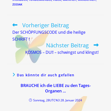
ZODIAK
Vorheriger Beitrag
Weitere
Artikel
Der SCHÖPFUNGSCODE und die heilige
ansehen
SCHRIFT !
Nächster Beitrag
KOSMOS – DU!! – schwingst und klingst!
Das könnte dir auch gefallen
BRAUCHE ich die LIEBE zu den Tages-
Organen …
Sonntag, 28UTC%3 28. Januar 2024