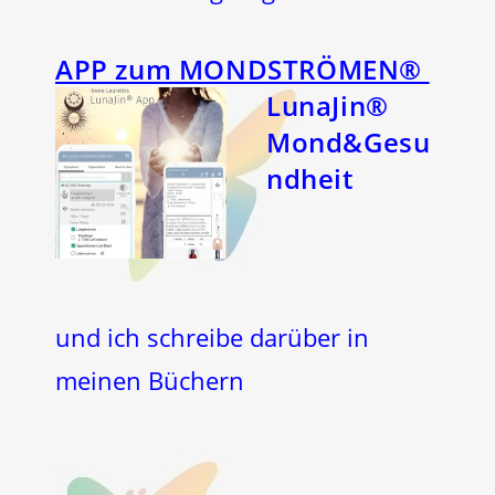
APP zum MONDSTRÖMEN®
LunaJin®
Mond&Gesu
ndheit
und ich schreibe darüber in
meinen Büchern