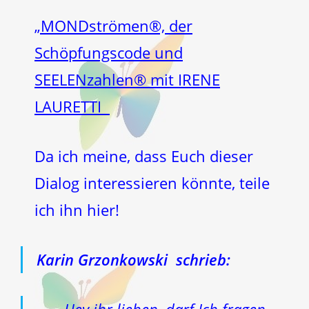
„MONDströmen®, der
Schöpfungscode und
SEELENzahlen® mit IRENE
LAURETTI
Da ich meine, dass Euch dieser
Dialog interessieren könnte, teile
ich ihn hier!
Karin Grzonkowski schrieb:
Hey ihr lieben, darf Ich fragen