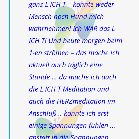
ganz L ICH T – konnte weder
Mensch noch Hund mich
wahrnehmen! Ich WAR das L
ICH T! Und heute morgen beim
1-en strömen – das mache ich
aktuell auch täglich eine
Stunde … da mache ich auch
die L ICH T Meditation und
auch die HERZmeditation im
Anschluß .. konnte ich erst
einige Spannungen fühlen …
anstatt in die Spannungen