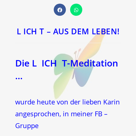
Öffnet
Öffnet
in
in
einem
einem
neuen
neuen
Fenster
Fenster
L ICH T – AUS DEM LEBEN!
Die L ICH T-Meditation
…
wurde heute von der lieben Karin
angesprochen, in meiner FB –
Gruppe