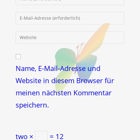
deinen
Namen
Gib
oder
deine
Benutzernamen
E-
Gib
zum
Mail-
deine
Kommentieren
Adresse
Website-
ein
zum
URL
Kommentieren
ein
Name, E-Mail-Adresse und
ein
(optional)
Website in diesem Browser für
meinen nächsten Kommentar
speichern.
two ×
= 12