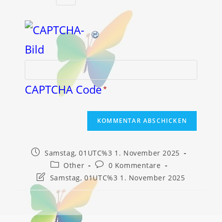
CAPTCHA Code
*
Beitrag
Samstag, 01UTC%3 1. November 2025
veröffentlicht:
Beitrags-
Beitrags-
Other
0 Kommentare
Kategorie:
Kommentare:
Beitrag
Samstag, 01UTC%3 1. November 2025
zuletzt
geändert
am: