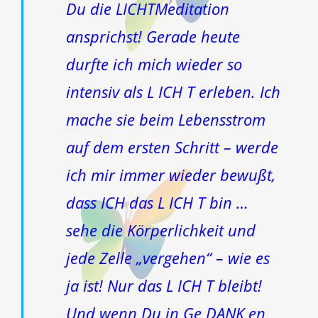
Du die LICHTMeditation
ansprichst! Gerade heute
durfte ich mich wieder so
intensiv als L ICH T erleben. Ich
mache sie beim Lebensstrom
auf dem ersten Schritt – werde
ich mir immer wieder bewußt,
dass ICH das L ICH T bin …
sehe die Körperlichkeit und
jede Zelle „vergehen“ – wie es
ja ist! Nur das L ICH T bleibt!
Und wenn Du in Ge DANK en