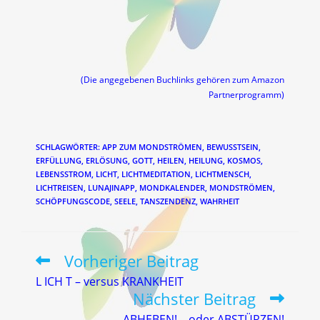
(Die angegebenen Buchlinks gehören zum Amazon
Partnerprogramm)
SCHLAGWÖRTER
:
APP ZUM MONDSTRÖMEN
,
BEWUSSTSEIN
,
ERFÜLLUNG
,
ERLÖSUNG
,
GOTT
,
HEILEN
,
HEILUNG
,
KOSMOS
,
LEBENSSTROM
,
LICHT
,
LICHTMEDITATION
,
LICHTMENSCH
,
LICHTREISEN
,
LUNAJINAPP
,
MONDKALENDER
,
MONDSTRÖMEN
,
SCHÖPFUNGSCODE
,
SEELE
,
TANSZENDENZ
,
WAHRHEIT
Vorheriger Beitrag
Weitere
Artikel
L ICH T – versus KRANKHEIT
ansehen
Nächster Beitrag
ABHEBEN! – oder ABSTÜRZEN!