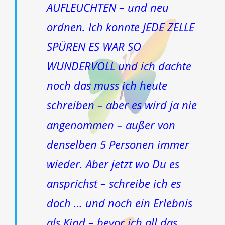
AUFLEUCHTEN – und neu
ordnen. Ich konnte JEDE ZELLE
SPÜREN ES WAR SO
WUNDERVOLL und ich dachte
noch das muss ich heute
schreiben – aber es wird ja nie
angenommen – außer von
denselben 5 Personen immer
wieder. Aber jetzt wo Du es
ansprichst – schreibe ich es
doch … und noch ein Erlebnis
als Kind – bevor ich all das