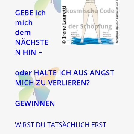
GEBE ich
mich
dem
NÄCHSTE
N HIN –
oder HALTE ICH AUS ANGST
MICH ZU VERLIEREN?
GEWINNEN
WIRST DU TATSÄCHLICH ERST