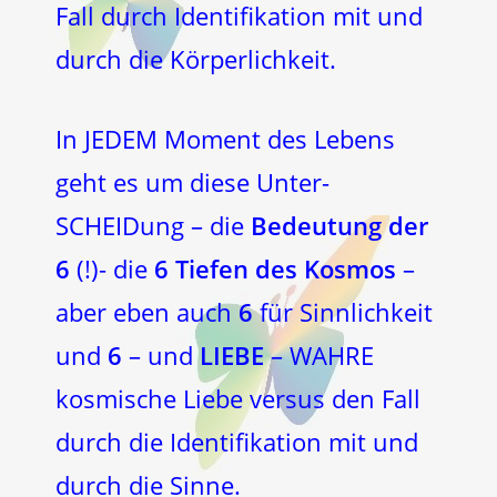
Fall durch Identifikation mit und
durch die Körperlichkeit.
In JEDEM Moment des Lebens
geht es um diese Unter-
SCHEIDung – die
Bedeutung der
6
(!)- die
6 Tiefen des Kosmos
–
aber eben auch
6
für Sinnlichkeit
und
6
– und
LIEBE
– WAHRE
kosmische Liebe versus den Fall
durch die Identifikation mit und
durch die Sinne.