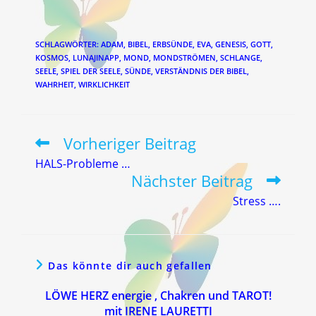
SCHLAGWÖRTER
:
ADAM
,
BIBEL
,
ERBSÜNDE
,
EVA
,
GENESIS
,
GOTT
,
KOSMOS
,
LUNAJINAPP
,
MOND
,
MONDSTRÖMEN
,
SCHLANGE
,
SEELE
,
SPIEL DER SEELE
,
SÜNDE
,
VERSTÄNDNIS DER BIBEL
,
WAHRHEIT
,
WIRKLICHKEIT
Vorheriger Beitrag
Weitere
Artikel
HALS-Probleme …
ansehen
Nächster Beitrag
Stress ….
Das könnte dir auch gefallen
LÖWE HERZ energie , Chakren und TAROT!
mit IRENE LAURETTI