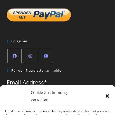
Folge mir
Opens
Opens
Opens
Für den Newsletter anmelden
in
in
in
a
a
a
Email Address
*
new
new
new
tab
tab
tab
Cookie-Zustimmung
verwalten
Vorname
*
Um dir ein optimales Erlebnis zu bieten, verwenden wir Technologien wie