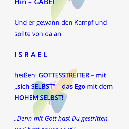
Hin – GABE!
Und er gewann den Kampf und
sollte von da an
I S R A E L
heißen:
GOTTESSTREITER – mit
„sich SELBST“ – das Ego mit dem
HOHEM SELBST!
„Denn mit Gott hast Du gestritten