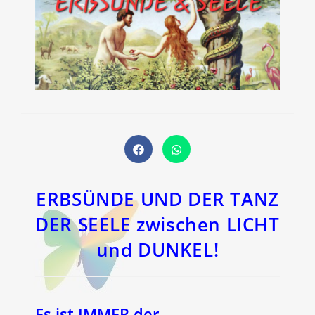
Öffnet
Öffnet
in
in
einem
einem
neuen
neuen
Fenster
Fenster
ERBSÜNDE UND DER TANZ
DER SEELE zwischen LICHT
und DUNKEL!
Es ist IMMER der