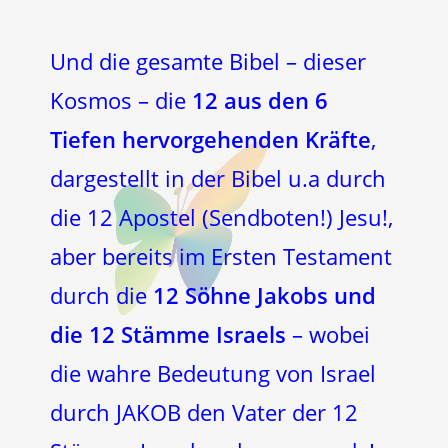
Und die gesamte Bibel – dieser
Kosmos – die
12 aus den 6
Tiefen hervorgehenden Kräfte
,
dargestellt in der Bibel u.a durch
die 12 Apostel (Sendboten!) Jesu!,
aber bereits im Ersten Testament
durch die
12 Söhne Jakobs und
die 12 Stämme Israels
– wobei
die wahre Bedeutung von Israel
durch JAKOB den Vater der 12