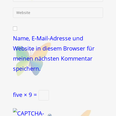
deine
Benutzernamen
E-
Gib
zum
Mail-
deine
Kommentieren
Adresse
Website-
ein
zum
URL
Kommentieren
ein
Name, E-Mail-Adresse und
ein
(optional)
Website in diesem Browser für
meinen nächsten Kommentar
speichern.
five × 9 =