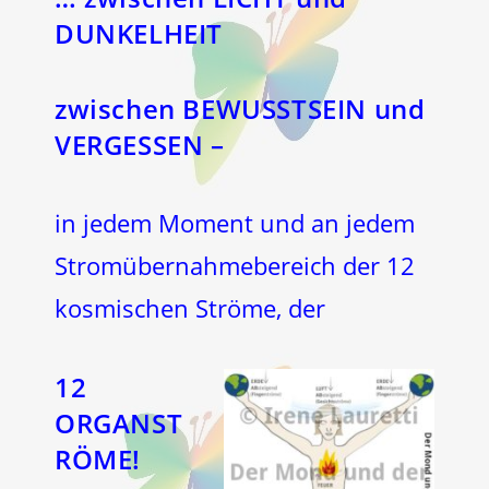
DUNKELHEIT
zwischen BEWUSSTSEIN und
VERGESSEN –
in jedem Moment und an jedem
Stromübernahmebereich der 12
kosmischen Ströme, der
12
ORGANST
RÖME!