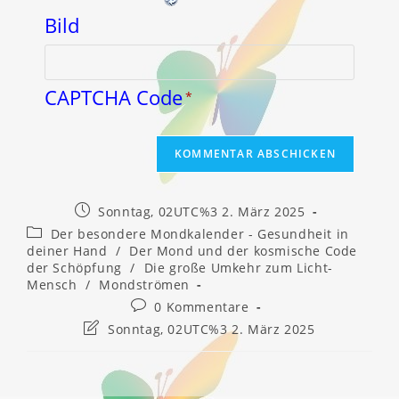
CAPTCHA Code
*
Beitrag
Sonntag, 02UTC%3 2. März 2025
veröffentlicht:
Beitrags-
Der besondere Mondkalender - Gesundheit in
Kategorie:
deiner Hand
/
Der Mond und der kosmische Code
der Schöpfung
/
Die große Umkehr zum Licht-
Mensch
/
Mondströmen
Beitrags-
0 Kommentare
Kommentare:
Beitrag
Sonntag, 02UTC%3 2. März 2025
zuletzt
geändert
am: