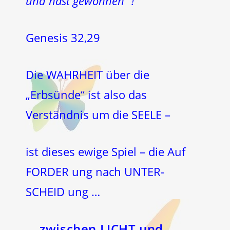
und hast gewonnen“ !
Genesis 32,29
Die WAHRHEIT über die
„Erbsünde“ ist also das
Verständnis um die SEELE –
ist dieses ewige Spiel – die Auf
FORDER ung nach UNTER-
SCHEID ung …
… zwischen LICHT und