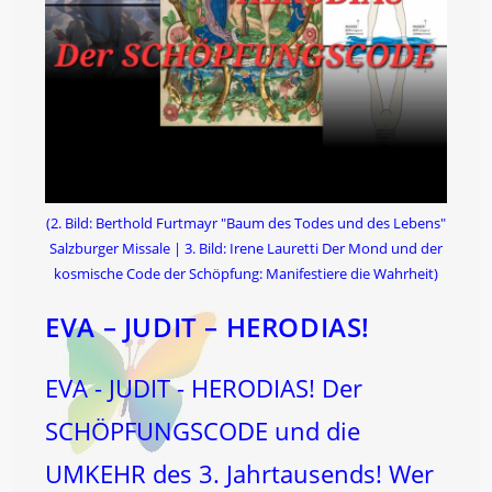
(2. Bild: Berthold Furtmayr "Baum des Todes und des Lebens"
Salzburger Missale | 3. Bild: Irene Lauretti Der Mond und der
kosmische Code der Schöpfung: Manifestiere die Wahrheit)
EVA – JUDIT – HERODIAS!
EVA - JUDIT - HERODIAS! Der
SCHÖPFUNGSCODE und die
UMKEHR des 3. Jahrtausends! Wer