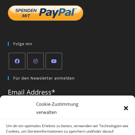
Folge mir
Opens
Opens
Opens
Für den Newsletter anmelden
in
in
in
a
a
a
Email Address
*
new
new
new
tab
tab
tab
Cookie-Zustimmung
verwalten
Vorname
*
Um dir ein optimales Erlebnis zu bieten, verwenden wir Technologien wie
Cookies, um Geräteinformationen zu speichern und/oder darauf