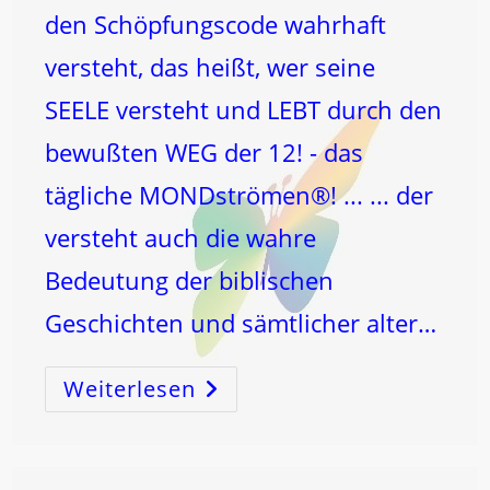
den Schöpfungscode wahrhaft
versteht, das heißt, wer seine
SEELE versteht und LEBT durch den
bewußten WEG der 12! - das
tägliche MONDströmen®! ... ... der
versteht auch die wahre
Bedeutung der biblischen
Geschichten und sämtlicher alter…
Weiterlesen
EVA
–
JUDIT
–
HERODIAS!