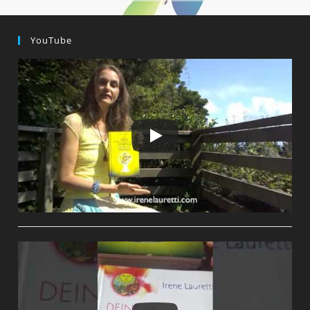
DER
SEELE
Zwischen
LICHT
YouTube
Und
DUNKEL!