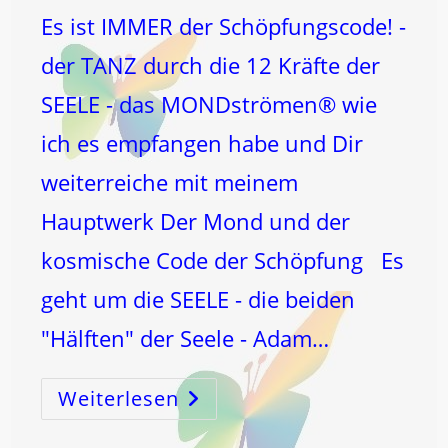
Es ist IMMER der Schöpfungscode! -
der TANZ durch die 12 Kräfte der
SEELE - das MONDströmen® wie
ich es empfangen habe und Dir
weiterreiche mit meinem
Hauptwerk Der Mond und der
kosmische Code der Schöpfung Es
geht um die SEELE - die beiden
"Hälften" der Seele - Adam…
Weiterlesen
ERBSÜNDE
UND
DER
TANZ