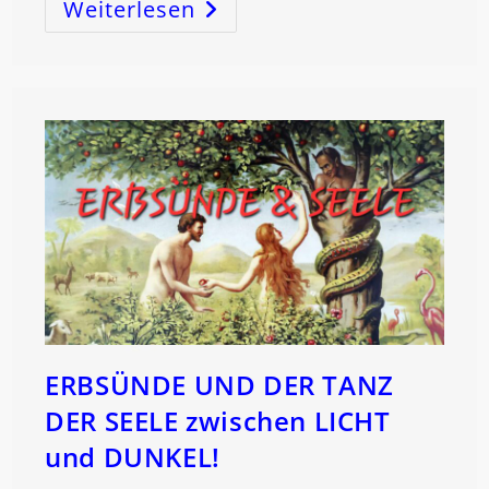
Weiterlesen
SCHÜTZE
–
EVE
–
PETRUS
Der
GESAMTE
KOSMOS
In
DEINEN
HÄNDEN!
ERBSÜNDE UND DER TANZ
DER SEELE zwischen LICHT
und DUNKEL!