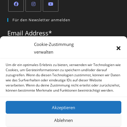
Opens
Opens
Opens
Für den Newsletter anmelden
in
in
in
a
a
a
Email Address
*
new
new
new
tab
tab
tab
Cookie-Zustimmung
verwalten
Vorname
*
Um dir ein optimales Erlebnis zu bieten, verwenden wir Technologien wie
Cookies, um Geräteinformationen zu speichern und/oder darauf
zuzugreifen. Wenn du diesen Technologien zustimmst, können wir Daten
wie das Surfverhalten oder eindeutige IDs auf dieser Website
verarbeiten. Wenn du deine Zustimmung nicht erteilst oder zurückziehst,
können bestimmte Merkmale und Funktionen beeinträchtigt werden.
* = required field
Akzeptieren
Ablehnen