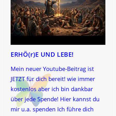
ERHÖ(r)E UND LEBE!
Mein neuer Youtube-Beitrag ist
JETZT für dich bereit! wie immer
kostenlos aber ich bin dankbar
über jede Spende! Hier kannst du
mir u.a. spenden Ich führe dich