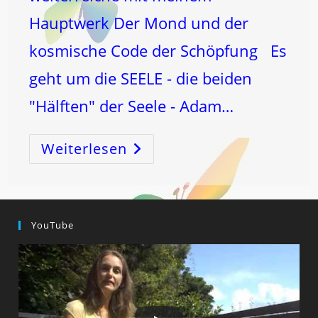
Hauptwerk Der Mond und der
kosmische Code der Schöpfung Es
geht um die SEELE - die beiden
"Hälften" der Seele - Adam…
Weiterlesen
ERBSÜNDE
UND
DER
TANZ
DER
SEELE
Zwischen
LICHT
YouTube
Und
DUNKEL!