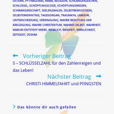
OSTERN
,
PYTHAGORAS
,
RAMA
,
RELIGION
,
SCHLANGENZEICHEN
,
SCHLÜSSEL
,
SCHÖPFUNGSCODE
,
SCHÖPFUNGSWISSEN
,
SCHWANGERSCHAFT
,
SEELENZAHLEN
,
SELBSTBEWUSSTSEIN
,
SELBSTERKENNTNIS
,
TAGESORGAN
,
TRAUMATA
,
UMKEHR
,
UNTERSCHEIDUNG
,
VEREINIGUNG
,
WAHRE BEDUTUNG DER
KREUZIGUNG
,
WAHRE CHRISTENTUM
,
WAHRES SELBST
,
WAHRHEIT
,
WARUM ENTSTEHT KREBS
,
WEIBLICH
,
WEISHEIT
,
WIRKLICHKEIT
,
ZEITGEIST
,
ZODIAK
Vorheriger Beitrag
Weitere
Artikel
5 – SCHLÜSSELZAHL für den Zahlenreigen und
ansehen
das Leben!
Nächster Beitrag
CHRISTI HIMMELFAHRT und PFINGSTEN
Das könnte dir auch gefallen