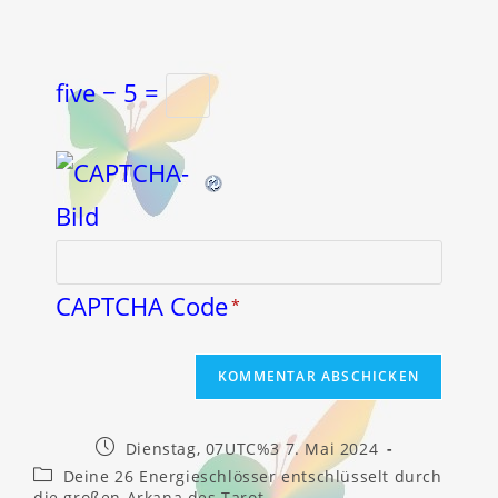
five − 5 =
CAPTCHA Code
*
Beitrag
Dienstag, 07UTC%3 7. Mai 2024
veröffentlicht:
Beitrags-
Deine 26 Energieschlösser entschlüsselt durch
Kategorie:
die großen Arkana des Tarot