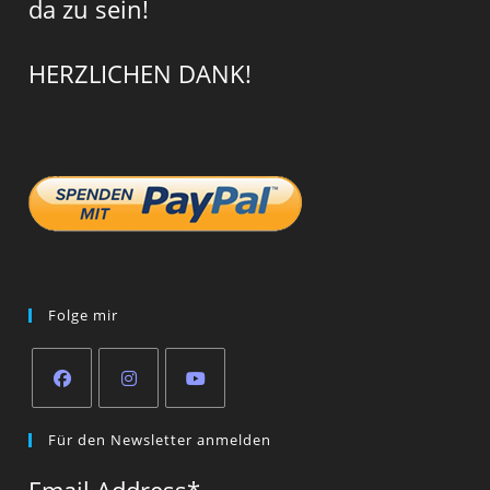
da zu sein!
HERZLICHEN DANK!
Folge mir
Opens
Opens
Opens
Für den Newsletter anmelden
in
in
in
a
a
a
Email Address
*