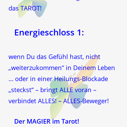
das TAROT!
Energieschloss 1:
wenn Du das Gefühl hast, nicht
„weiterzukommen“ in Deinem Leben
… oder in einer Heilungs-Blockade
„steckst“ – bringt ALLE voran –
verbindet ALLES! – ALLES-Beweger!
Der MAGIER im Tarot!