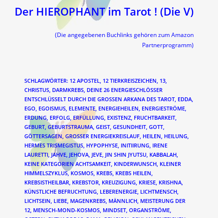
Der HIEROPHANT im Tarot ! (Die V)
(Die angegebenen Buchlinks gehören zum Amazon
Partnerprogramm)
SCHLAGWÖRTER
:
12 APOSTEL
,
12 TIERKREISZEICHEN
,
13
,
CHRISTUS
,
DARMKREBS
,
DEINE 26 ENERGIESCHLÖSSER
ENTSCHLÜSSELT DURCH DIE GROSSEN ARKANA DES TAROT
,
EDDA
,
EGO
,
EGOISMUS
,
ELEMENTE
,
ENERGIEHEILEN
,
ENERGIESTRÖME
,
ERDUNG
,
ERFOLG
,
ERFÜLLUNG
,
EXISTENZ
,
FRUCHTBARKEIT
,
GEBURT
,
GEBURTSTRAUMA
,
GEIST
,
GESUNDHEIT
,
GOTT
,
GÖTTERSAGEN
,
GROSSER ENERGIEKREISLAUF
,
HEILEN
,
HEILUNG
,
HERMES TRISMEGISTUS
,
HYPOPHYSE
,
INITIIRUNG
,
IRENE
LAURETTI
,
JAHVE
,
JEHOVA
,
JEVE
,
JIN SHIN JYUTSU
,
KABBALAH
,
KEINE KATEGORIEN ACHTSAMKEIT
,
KINDERWUNSCH
,
KLEINER
HIMMELSZYKLUS
,
KOSMOS
,
KREBS
,
KREBS HEILEN
,
KREBSISTHEILBAR
,
KREBSTOR
,
KREUZIGUNG
,
KRIESE
,
KRISHNA
,
KÜNSTLICHE BEFRUCHTUNG
,
LEBERENERGIE
,
LICHTMENSCH
,
LICHTSEIN
,
LIEBE
,
MAGENKREBS
,
MÄNNLICH
,
MEISTERUNG DER
12
,
MENSCH-MOND-KOSMOS
,
MINDSET
,
ORGANSTRÖME
,