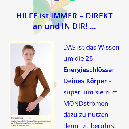
in
in
einem
einem
neuen
neuen
Fenster
Fenster
HILFE ist IMMER – DIREKT
an und IN DIR! …
DAS ist das Wissen
um die
26
Energieschlösser
Deines Körper
–
super, um sie zum
MONDströmen
dazu zu nutzen ,
denn Du berührst