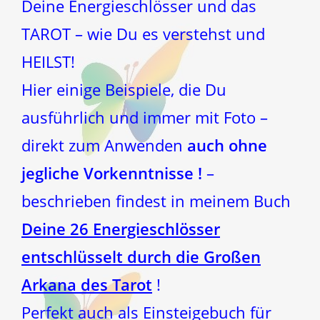
Deine Energieschlösser und das
TAROT – wie Du es verstehst und
HEILST!
Hier einige Beispiele, die Du
ausführlich und immer mit Foto –
direkt zum Anwenden
auch ohne
jegliche Vorkenntnisse !
–
beschrieben findest in meinem Buch
Deine 26 Energieschlösser
entschlüsselt durch die Großen
Arkana des Tarot
!
Perfekt auch als Einsteigebuch für