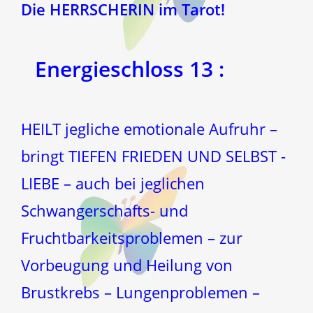
Die HERRSCHERIN im Tarot!
Energieschloss
13 :
HEILT jegliche emotionale Aufruhr –
bringt TIEFEN FRIEDEN UND SELBST -
LIEBE – auch bei jeglichen
Schwangerschafts- und
Fruchtbarkeitsproblemen – zur
Vorbeugung und Heilung von
Brustkrebs – Lungenproblemen –