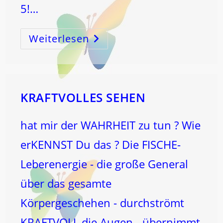
5!…
Weiterlesen
5
–
SCHLÜSSELZAHL
Für
Den
Zahlenreigen
Und
Das
Leben!
KRAFTVOLLES SEHEN
hat mir der WAHRHEIT zu tun ? Wie
erKENNST Du das ? Die FISCHE-
Leberenergie - die große General
über das gesamte
Körpergeschehen - durchströmt
KRAFTVOLL die Augen - übernimmt