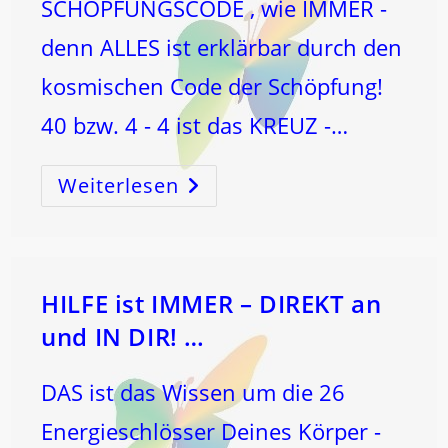
SCHÖPFUNGSCODE , wie IMMER -
denn ALLES ist erklärbar durch den
kosmischen Code der Schöpfung!
40 bzw. 4 - 4 ist das KREUZ -…
Weiterlesen
CHRISTI
HIMMELFAHRT
Und
PFINGSTEN
HILFE ist IMMER – DIREKT an
und IN DIR! …
DAS ist das Wissen um die 26
Energieschlösser Deines Körper -