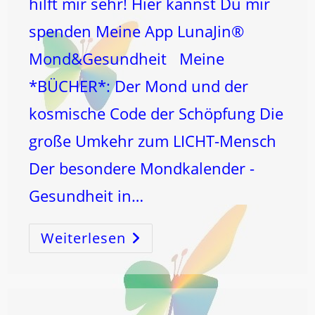
hilft mir sehr! Hier kannst Du mir
spenden Meine App LunaJin®
Mond&Gesundheit Meine
*BÜCHER*: Der Mond und der
kosmische Code der Schöpfung Die
große Umkehr zum LICHT-Mensch
Der besondere Mondkalender -
Gesundheit in…
Weiterlesen
BEZIEHUNGEN
HEILEN
DICH
Und
Die
Welt!