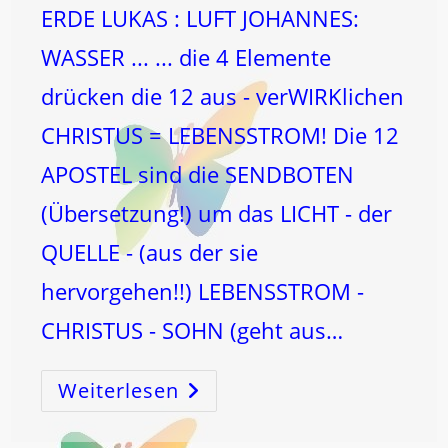
ERDE LUKAS : LUFT JOHANNES:
WASSER ... ... die 4 Elemente
drücken die 12 aus - verWIRKlichen
CHRISTUS = LEBENSSTROM! Die 12
APOSTEL sind die SENDBOTEN
(Übersetzung!) um das LICHT - der
QUELLE - (aus der sie
hervorgehen!!) LEBENSSTROM -
CHRISTUS - SOHN (geht aus…
Weiterlesen
4
ELEMENTE
–
4
EVANGELIEN