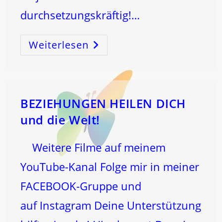
durchsetzungskräftig!…
Weiterlesen
WIE
Wirkst
Und
HEILST
DU
Durch
Die
6?
BEZIEHUNGEN HEILEN DICH
und die Welt!
Weitere Filme auf meinem
YouTube-Kanal Folge mir in meiner
FACEBOOK-Gruppe und
auf Instagram Deine Unterstützung