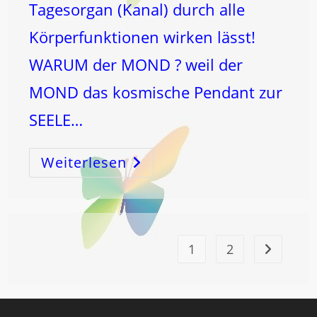
Tagesorgan (Kanal) durch alle
Körperfunktionen wirken lässt!
WARUM der MOND ? weil der
MOND das kosmische Pendant zur
SEELE…
Weiterlesen
WAS
BeWIRKST
DU
Durch
Das
MONDströmen
?
1
2
Zur nächst