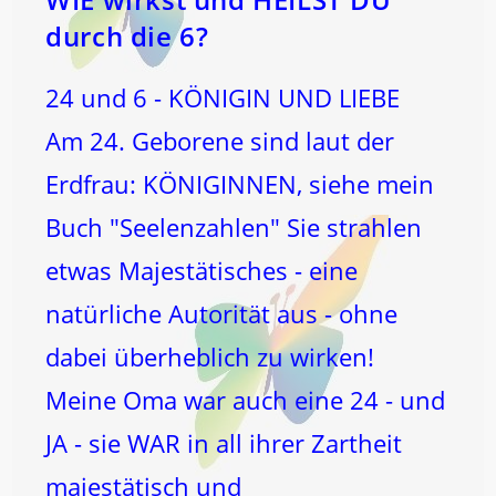
durch die 6?
24 und 6 - KÖNIGIN UND LIEBE
Am 24. Geborene sind laut der
Erdfrau: KÖNIGINNEN, siehe mein
Buch "Seelenzahlen" Sie strahlen
etwas Majestätisches - eine
natürliche Autorität aus - ohne
dabei überheblich zu wirken!
Meine Oma war auch eine 24 - und
JA - sie WAR in all ihrer Zartheit
majestätisch und