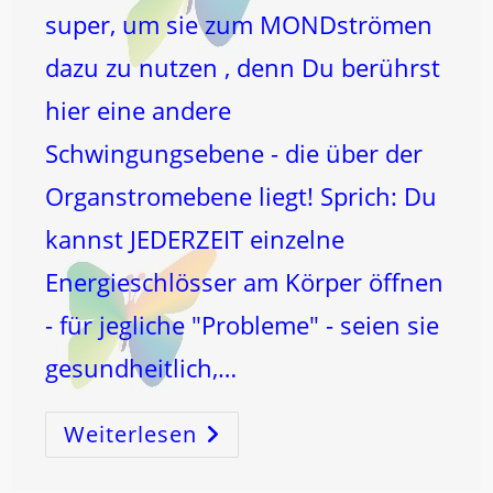
super, um sie zum MONDströmen
dazu zu nutzen , denn Du berührst
hier eine andere
Schwingungsebene - die über der
Organstromebene liegt! Sprich: Du
kannst JEDERZEIT einzelne
Energieschlösser am Körper öffnen
- für jegliche "Probleme" - seien sie
gesundheitlich,…
Weiterlesen
HILFE
Ist
IMMER
–
DIREKT