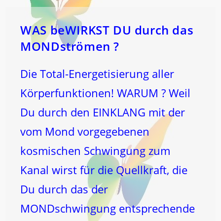
WAS beWIRKST DU durch das
MONDströmen ?
Die Total-Energetisierung aller
Körperfunktionen! WARUM ? Weil
Du durch den EINKLANG mit der
vom Mond vorgegebenen
kosmischen Schwingung zum
Kanal wirst für die Quellkraft, die
Du durch das der
MONDschwingung entsprechende