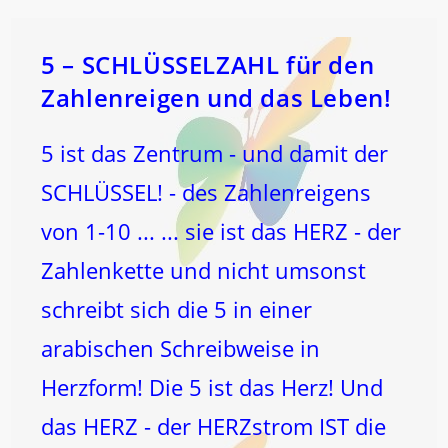
An
Und
IN
DIR!
5 – SCHLÜSSELZAHL für den
…
Zahlenreigen und das Leben!
5 ist das Zentrum - und damit der
SCHLÜSSEL! - des Zahlenreigens
von 1-10 ... ... sie ist das HERZ - der
Zahlenkette und nicht umsonst
schreibt sich die 5 in einer
arabischen Schreibweise in
Herzform! Die 5 ist das Herz! Und
das HERZ - der HERZstrom IST die