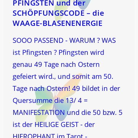
PFINGSTEN und der
SCHÖPFUNGSCODE – die
WAAGE-BLASENENERGIE
SOOO PASSEND - WARUM ? WAS
ist Pfingsten ? Pfingsten wird
genau 49 Tage nach Ostern
gefeiert wird., und somit am 50.
Tage nach Ostern! 49 bildet in der
Quersumme die 13/ 4 =
MANIFESTATION und die 50 bzw. 5
ist der HEILIGE GEIST - der
HIEROPHANT im Tarot -…