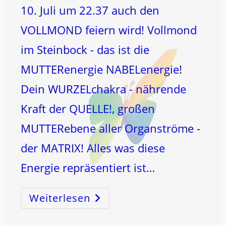
10. Juli um 22.37 auch den
VOLLMOND feiern wird! Vollmond
im Steinbock - das ist die
MUTTERenergie NABELenergie!
Dein WURZELchakra - nährende
Kraft der QUELLE!, großen
MUTTERebene aller Organströme -
der MATRIX! Alles was diese
Energie repräsentiert ist…
Weiterlesen
STEINBOCK-
VOLLMOND
–
Die
MATRIX!