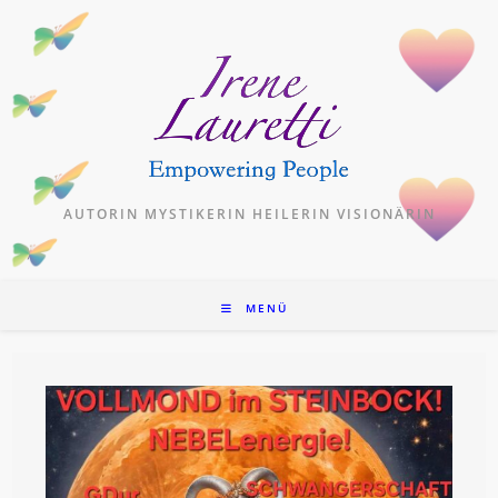
Zum
Inhalt
springen
AUTORIN MYSTIKERIN HEILERIN VISIONÄRIN
MENÜ