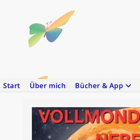
Zum
Inhalt
springen
Start
Über mich
Bücher & App