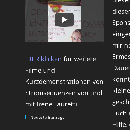
diesen
Spons
einger
mir n
Ermes
HIER klicken
für weitere
Dauer
Filme und
könnt
Kurzdemonstrationen von
klein
Strömsequenzen von und
gesch
mit Irene Lauretti
Euch 
Neueste Beiträge
Hilfe,