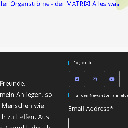
er Organströme - der MATRIX! Alles was
Folge mir
 Freunde,
Opens
Opens
Opens
 mein Anliegen, so
Für den Newsletter anmeld
in
in
in
n Menschen wie
a
a
a
Email Address
*
new
new
new
ch zu helfen. Aus
tab
tab
tab
m Grund habe ich