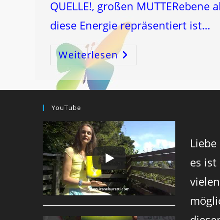
QUELLE!, großen MUTTERebene all
diese Energie repräsentiert ist…
Weiterlesen
STEINBOCK-
VOLLMOND
–
Die
MATRIX!
YouTube
Liebe
es ist
viele
mögli
diese