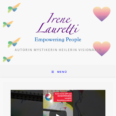
Zum
Inhalt
springen
AUTORIN MYSTIKERIN HEILERIN VISIONÄRIN
MENÜ