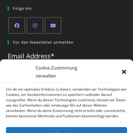
Folge mir
Opens
Opens
Opens
Für den Newsletter anmelden
in
in
in
a
a
a
Email Address
*
new
new
new
tab
tab
tab
Cookie-Zustimmung
verwalten
Vorname
*
Um dir ein optimales Erlebnis zu bieten, verwenden wir Technologien wie
Cookies, um Geräteinformationen zu speichern und/oder darauf
zuzugreifen. Wenn du diesen Technologien zustimmst, können wir Daten
wie das Surfverhalten oder eindeutige IDs auf dieser Website
verarbeiten. Wenn du deine Zustimmung nicht erteilst oder zurückziehst,
können bestimmte Merkmale und Funktionen beeinträchtigt werden.
* = required field