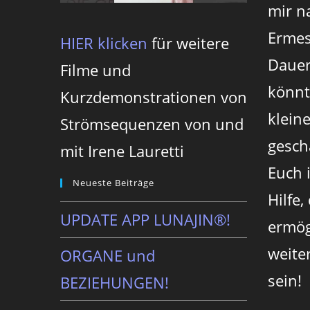
mir n
Ermes
HIER klicken
für weitere
Dauer
Filme und
könnt
Kurzdemonstrationen von
klein
Strömsequenzen von und
gesch
mit Irene Lauretti
Euch 
Neueste Beiträge
Hilfe,
UPDATE APP LUNAJIN®!
ermög
weite
ORGANE und
sein!
BEZIEHUNGEN!