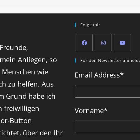
Folge mir
 Freunde,
Opens
Opens
Opens
 mein Anliegen, so
Für den Newsletter anmeld
in
in
in
n Menschen wie
a
a
a
Email Address
*
new
new
new
ch zu helfen. Aus
tab
tab
tab
m Grund habe ich
 freiwilligen
Vorname
*
or-Button
ichtet, über den Ihr