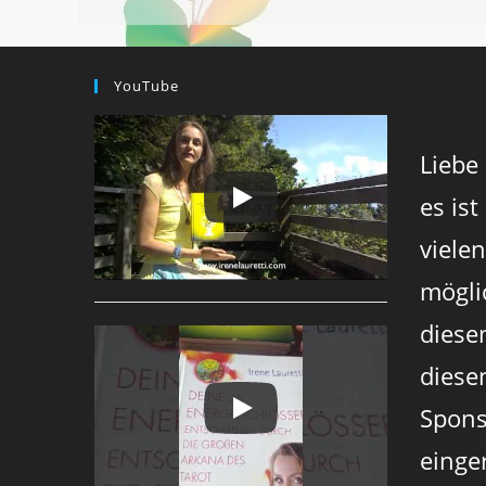
YouTube
Liebe
es ist
viele
mögli
diese
diesen
Spons
einger