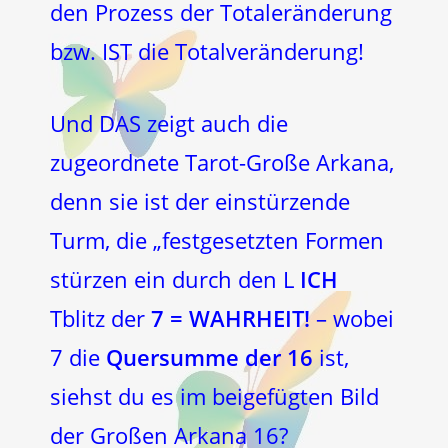
den Prozess der Totaleränderung
bzw. IST die Totalveränderung!
Und DAS zeigt auch die
zugeordnete Tarot-Große Arkana,
denn sie ist der einstürzende
Turm, die „festgesetzten Formen
stürzen ein durch den L
ICH
Tblitz der
7 = WAHRHEIT!
– wobei
7 die
Quersumme der 16
ist,
siehst du es im beigefügten Bild
der Großen Arkana 16?