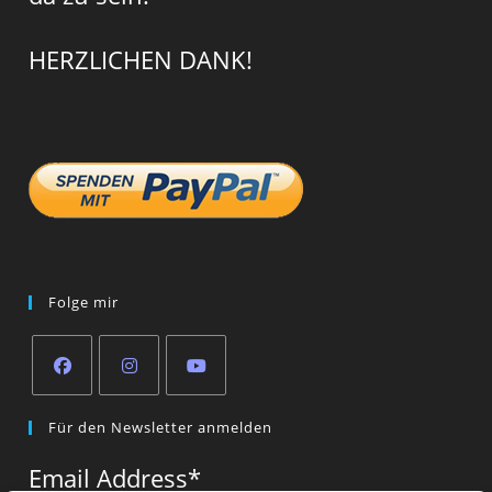
HERZLICHEN DANK!
Folge mir
Opens
Opens
Opens
Für den Newsletter anmelden
in
in
in
a
a
a
Email Address
*
new
new
new