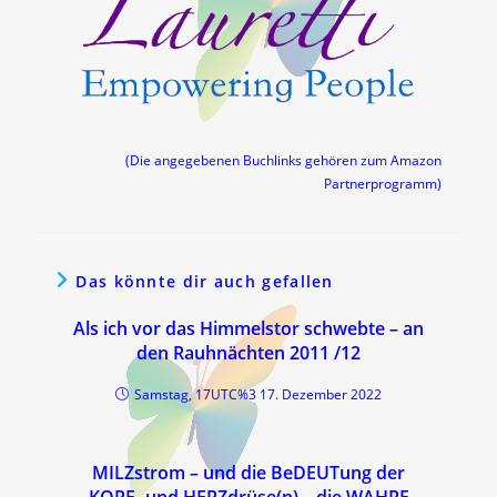
(Die angegebenen Buchlinks gehören zum Amazon
Partnerprogramm)
Das könnte dir auch gefallen
Als ich vor das Himmelstor schwebte – an
den Rauhnächten 2011 /12
Samstag, 17UTC%3 17. Dezember 2022
MILZstrom – und die BeDEUTung der
KOPF -und HERZdrüse(n) – die WAHRE