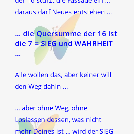
der 16 stürzt die Fassade ein …
daraus darf Neues entstehen …
…
die Quersumme der 16 ist
die 7
=
SIEG und WAHRHEIT
…
Alle wollen das, aber keiner will
den Weg dahin …
… aber ohne Weg, ohne
Loslassen dessen, was nicht
mehr Deines ist … wird der SIEG