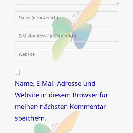
Gib
deinen
Namen
Gib
oder
deine
Benutzernamen
E-
Gib
zum
Mail-
deine
Kommentieren
Adresse
Website-
ein
zum
URL
Kommentieren
ein
Name, E-Mail-Adresse und
ein
(optional)
Website in diesem Browser für
meinen nächsten Kommentar
speichern.