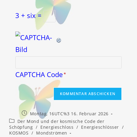
3 + six =
CAPTCHA Code
*
Beitrag
Montag, 16UTC%3 16. Februar 2026
veröffentlicht:
Beitrags-
Der Mond und der kosmische Code der
Kategorie:
Schöpfung
/
Energieschloss
/
Energieschlösser
/
KOSMOS
/
Mondströmen