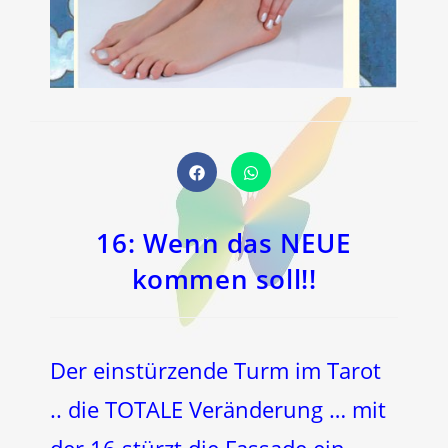
Öffnet
Öffnet
in
in
einem
einem
neuen
neuen
Fenster
Fenster
16: Wenn das NEUE
kommen soll!!
Der einstürzende Turm im Tarot
.. die TOTALE Veränderung … mit