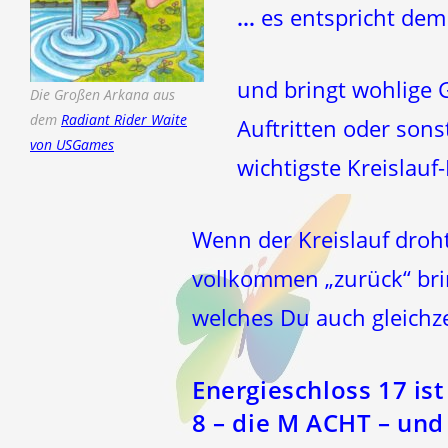
…
es entspricht dem
und bringt wohlige 
Die Großen Arkana aus
dem
Radiant Rider Waite
Auftritten oder son
von USGames
wichtigste Kreislauf
Wenn der Kreislauf droh
vollkommen „zurück“ brin
welches Du auch gleichz
Energieschloss 17 is
8 – die M ACHT – un