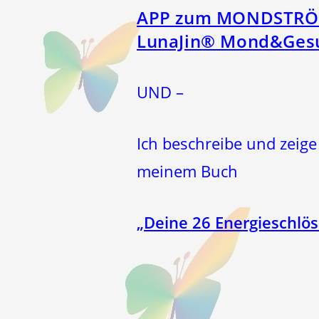
APP zum MONDSTR
LunaJin® Mond&Ges
UND –
Ich beschreibe und zeige
meinem Buch
„
Deine 26 Energieschlös