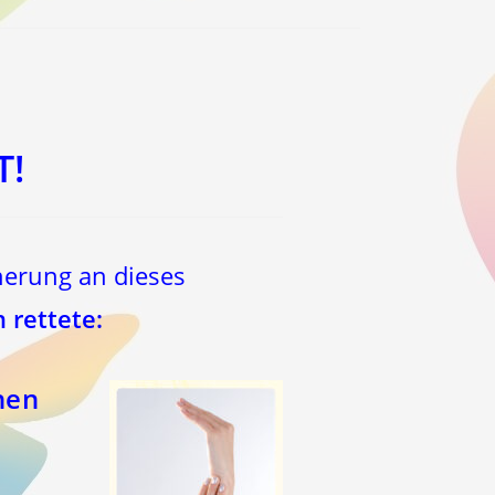
T!
nerung an dieses
 rettete:
nen