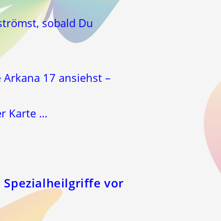
strömst, sobald Du
 Arkana 17 ansiehst –
r Karte …
 Spezialheilgriffe vor