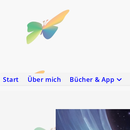
Zum
Inhalt
springen
Start
Über mich
Bücher & App