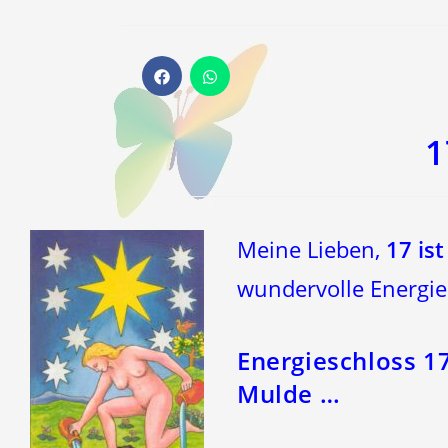
Öffnet
Öffnet
in
in
einem
einem
neuen
neuen
Fenster
Fenster
1
Meine Lieben,
17 ist
wundervolle Energie
Energieschloss 1
Mulde …