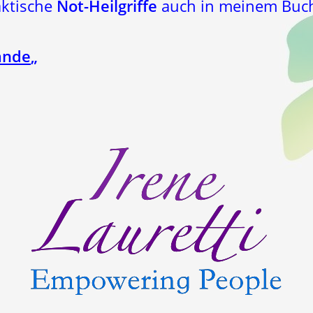
aktische
Not-Heilgriffe
auch in meinem Buc
ände
„