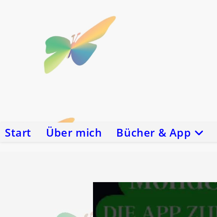
Zum
Inhalt
springen
Start
Über mich
Bücher & App