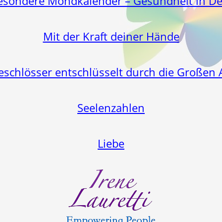
esondere Mondkalender – Gesundheit in D
Mit der Kraft deiner Hände
eschlösser entschlüsselt durch die Großen 
Seelenzahlen
Liebe