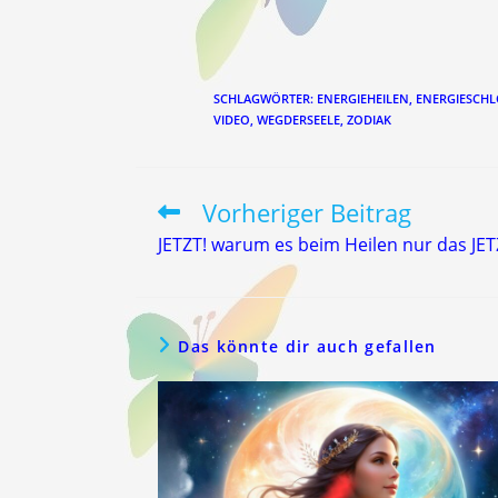
SCHLAGWÖRTER
:
ENERGIEHEILEN
,
ENERGIESCHL
VIDEO
,
WEGDERSEELE
,
ZODIAK
Vorheriger Beitrag
Weitere
Artikel
JETZT! warum es beim Heilen nur das JETZ
ansehen
Das könnte dir auch gefallen