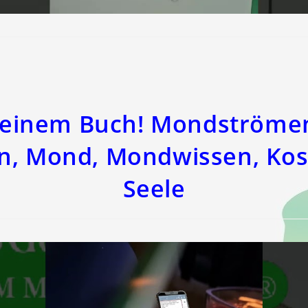
 einem Buch! Mondströmen
en, Mond, Mondwissen, Kos
Seele