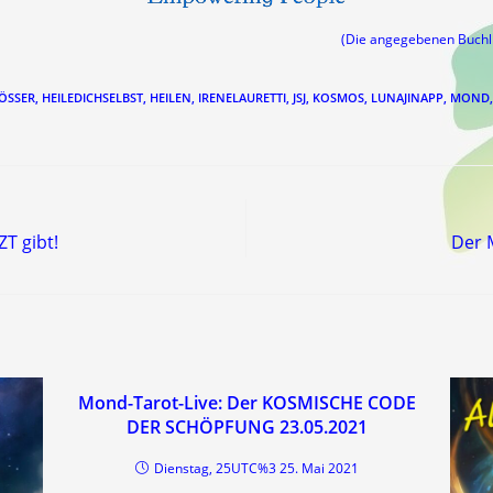
(Die angegebenen Buch
ÖSSER
,
HEILEDICHSELBST
,
HEILEN
,
IRENELAURETTI
,
JSJ
,
KOSMOS
,
LUNAJINAPP
,
MOND
,
T gibt!
Der 
Mond-Tarot-Live: Der KOSMISCHE CODE
DER SCHÖPFUNG 23.05.2021
Dienstag, 25UTC%3 25. Mai 2021