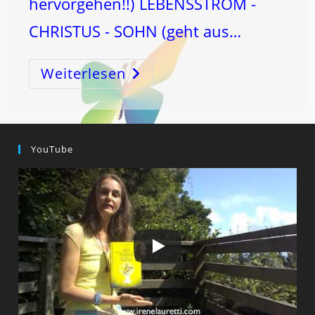
hervorgehen!!) LEBENSSTROM -
CHRISTUS - SOHN (geht aus…
Weiterlesen
4
ELEMENTE
–
4
EVANGELIEN
YouTube