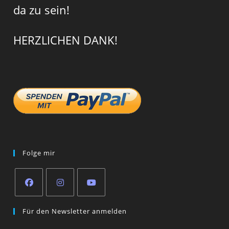
da zu sein!
HERZLICHEN DANK!
Folge mir
Opens
Opens
Opens
Für den Newsletter anmelden
in
in
in
a
a
a