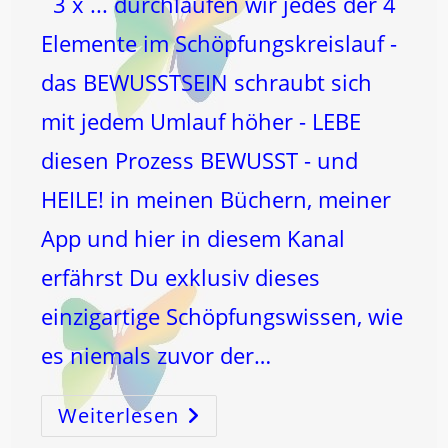
3 x ... durchlaufen wir jedes der 4
Elemente im Schöpfungskreislauf -
das BEWUSSTSEIN schraubt sich
mit jedem Umlauf höher - LEBE
diesen Prozess BEWUSST - und
HEILE! in meinen Büchern, meiner
App und hier in diesem Kanal
erfährst Du exklusiv dieses
einzigartige Schöpfungswissen, wie
es niemals zuvor der…
Weiterlesen
FEUER
–
BEWUSSTSEINS