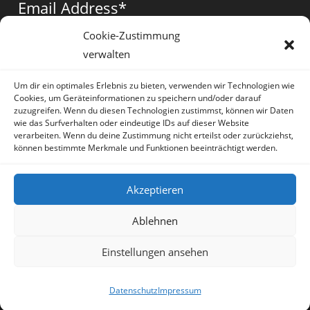
Email Address
*
new
new
new
tab
tab
tab
Cookie-Zustimmung
verwalten
Vorname
*
Um dir ein optimales Erlebnis zu bieten, verwenden wir Technologien wie
Cookies, um Geräteinformationen zu speichern und/oder darauf
zuzugreifen. Wenn du diesen Technologien zustimmst, können wir Daten
wie das Surfverhalten oder eindeutige IDs auf dieser Website
verarbeiten. Wenn du deine Zustimmung nicht erteilst oder zurückziehst,
können bestimmte Merkmale und Funktionen beeinträchtigt werden.
* = required field
Akzeptieren
Ablehnen
Einstellungen ansehen
Artikel
Datenschutz
Impressum
Sprache:
Deutsch
Datenschutz
Impressum
Copyright Irene Lauretti - OceanWP Theme by OceanWP