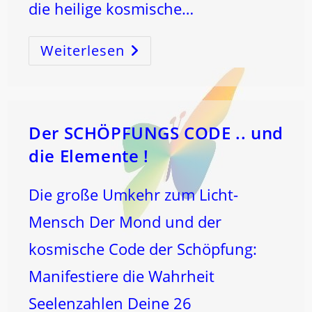
die heilige kosmische…
Weiterlesen
HEILIGE
Chymische
HOCHZEIT
–
Der
Stromübernahmebereich
Von
SCHÜTZE
–
Der SCHÖPFUNGS CODE .. und
Zu
STEINBOCK
die Elemente !
…
Die große Umkehr zum Licht-
Mensch Der Mond und der
kosmische Code der Schöpfung:
Manifestiere die Wahrheit
Seelenzahlen Deine 26