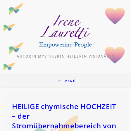
Zum
Inhalt
springen
AUTORIN MYSTIKERIN HEILERIN VISIONÄRIN
MENÜ
HEILIGE chymische HOCHZEIT
– der
Stromübernahmebereich von