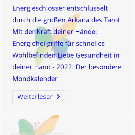
Energieschlösser entschlüsselt
durch die großen Arkana des Tarot
Mit der Kraft deiner Hände:
Energieheilgriffe für schnelles
Wohlbefinden Liebe Gesundheit in
deiner Hand - 2022: Der besondere
Mondkalender
Weiterlesen
Der
SCHÖPFUNGS
CODE
..
Und
Die
Elemente
!