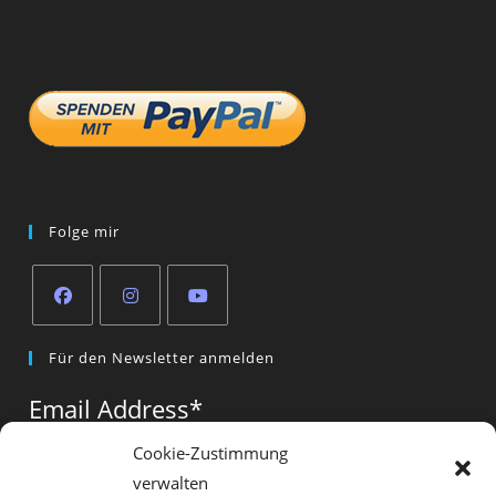
Folge mir
Opens
Opens
Opens
Für den Newsletter anmelden
in
in
in
a
a
a
Email Address
*
new
new
new
tab
tab
tab
Cookie-Zustimmung
verwalten